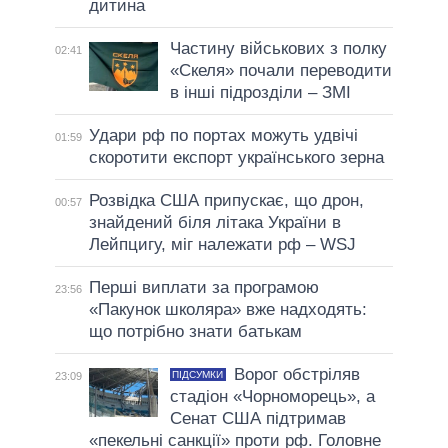
дитина
Частину військових з полку
02:41
«Скеля» почали переводити
в інші підрозділи – ЗМІ
Удари рф по портах можуть удвічі
01:59
скоротити експорт українського зерна
Розвідка США припускає, що дрон,
00:57
знайдений біля літака України в
Лейпцигу, міг належати рф – WSJ
Перші виплати за програмою
23:56
«Пакунок школяра» вже надходять:
що потрібно знати батькам
Ворог обстріляв
ПІДСУМКИ
23:09
стадіон «Чорноморець», а
Сенат США підтримав
«пекельні санкції» проти рф. Головне