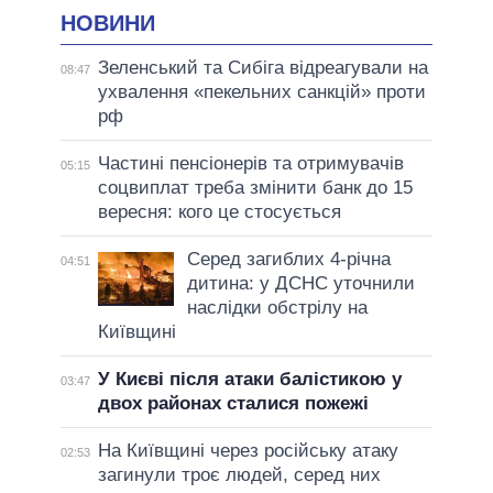
НОВИНИ
Зеленський та Сибіга відреагували на
08:47
ухвалення «пекельних санкцій» проти
рф
Частині пенсіонерів та отримувачів
05:15
соцвиплат треба змінити банк до 15
вересня: кого це стосується
Серед загиблих 4-річна
04:51
дитина: у ДСНС уточнили
наслідки обстрілу на
Київщині
У Києві після атаки балістикою у
03:47
двох районах сталися пожежі
На Київщині через російську атаку
02:53
загинули троє людей, серед них