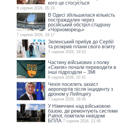
кого це стосується
8 серпня 2026, 05:15
В Одесі збільшилася кількість
постраждалих через
російський обстріл стадіону
«Чорноморець»
7 серпня 2026, 19:17
Зеленський прибув до Сербії
та розкрив плани свого візиту
7 серпня 2026, 19:52
Частину військових з полку
«Скеля» почали переводити в
інші підрозділи – ЗМІ
8 серпня 2026, 02:41
Чехія посилить захист
аеропортів після інциденту з
дроном у Лейпцигу
7 серпня 2026, 18:45
У Німеччині над військовою
базою, де ремонтують системи
Patriot, помітили невідомі
БПЛА
7 серпня 2026, 21:45