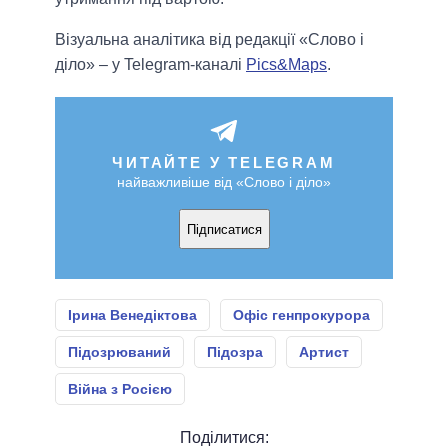
Візуальна аналітика від редакції «Слово і
діло» – у Telegram-каналі
Pics&Maps
.
ЧИТАЙТЕ У TELEGRAM
найважливіше від «Слово і діло»
Підписатися
Ірина Венедіктова
Офіс генпрокурора
Підозрюваний
Підозра
Артист
Війна з Росією
Поділитися: