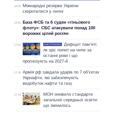
Міжнародні резерви України
18:09
скоротилися у липні
База ФСБ та 6 суден «тіньового
18:05
флоту»: СБС атакували понад 100
ворожих цілей росіян
Дефіцит пам’яті:
ІНФОГРАФІКА
17:52
як зріс попит на чипи за
останні роки і що
прогнозують на 2027-й
Армія рф завдала ударів по 7 об'єктах
17:38
Укрнафти, які забезпечують
видобуток нафти та газу
МОН оновило стандарти
17:29
загальної середньої освіти:
що змінилось