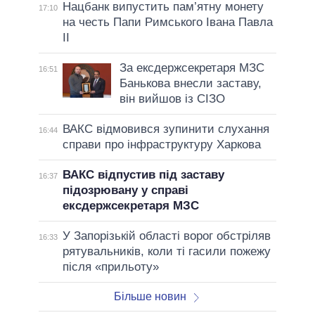
Нацбанк випустить пам’ятну монету
17:10
на честь Папи Римського Івана Павла
II
За ексдержсекретаря МЗС
16:51
Банькова внесли заставу,
він вийшов із СІЗО
ВАКС відмовився зупинити слухання
16:44
справи про інфраструктуру Харкова
ВАКС відпустив під заставу
16:37
підозрювану у справі
ексдержсекретаря МЗС
У Запорізькій області ворог обстріляв
16:33
рятувальників, коли ті гасили пожежу
після «прильоту»
Більше новин