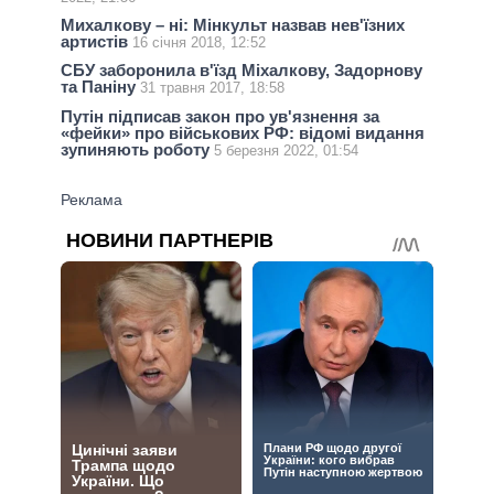
Михалкову – ні: Мінкульт назвав нев'їзних
артистів
16 січня 2018, 12:52
СБУ заборонила в'їзд Міхалкову, Задорнову
та Паніну
31 травня 2017, 18:58
Путін підписав закон про ув'язнення за
«фейки» про військових РФ: відомі видання
зупиняють роботу
5 березня 2022, 01:54