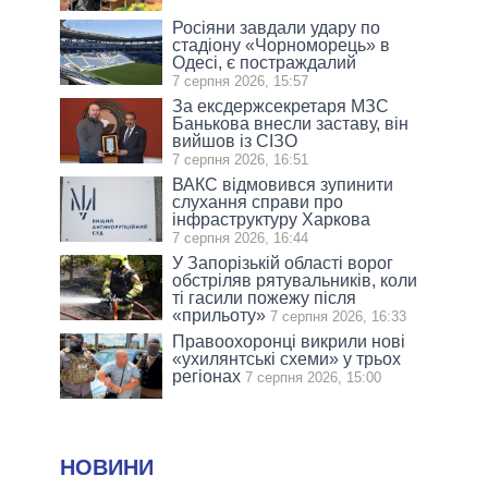
Росіяни завдали удару по
стадіону «Чорноморець» в
Одесі, є постраждалий
7 серпня 2026, 15:57
За ексдержсекретаря МЗС
Банькова внесли заставу, він
вийшов із СІЗО
7 серпня 2026, 16:51
ВАКС відмовився зупинити
слухання справи про
інфраструктуру Харкова
7 серпня 2026, 16:44
У Запорізькій області ворог
обстріляв рятувальників, коли
ті гасили пожежу після
«прильоту»
7 серпня 2026, 16:33
Правоохоронці викрили нові
«ухилянтські схеми» у трьох
регіонах
7 серпня 2026, 15:00
НОВИНИ