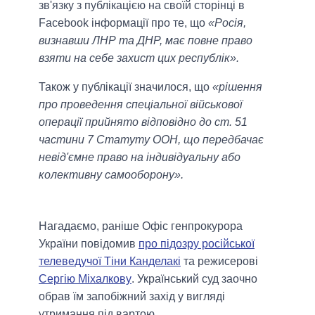
зв'язку з публікацією на своїй сторінці в
Facebook інформації про те, що
«Росія,
визнавши ЛНР та ДНР, має повне право
взяти на себе захист цих республік».
Також у публікації значилося, що
«рішення
про проведення спеціальної військової
операції прийнято відповідно до ст. 51
частини 7 Статуту ООН, що передбачає
невід'ємне право на індивідуальну або
колективну самооборону».
Нагадаємо, раніше Офіс генпрокурора
України повідомив
про підозру російської
телеведучої Тіни Канделакі
та режисерові
Сергію Міхалкову
. Український суд заочно
обрав їм запобіжний захід у вигляді
утримання під вартою.