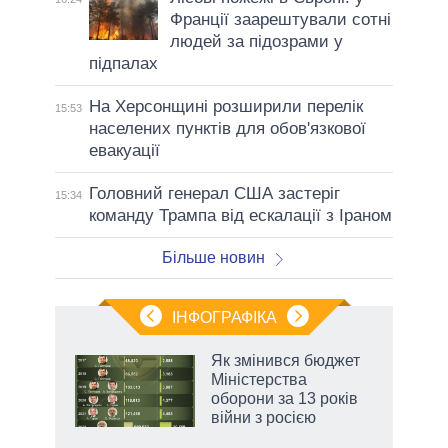
Франції заарештували сотні
людей за підозрами у
підпалах
На Херсонщині розширили перелік
15:53
населених пунктів для обов'язкової
евакуації
Головний генерал США застеріг
15:34
команду Трампа від ескалації з Іраном
Більше новин
ІНФОГРАФІКА
Як змінився бюджет
раїні
Міністерства
ої
оборони за 13 років
війни з росією