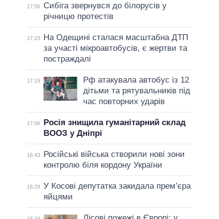
Сибіга звернувся до білорусів у
17:56
річницю протестів
На Одещині сталася масштабна ДТП
17:23
за участі мікроавтобусів, є жертви та
постраждалі
Рф атакувала автобус із 12
17:19
дітьми та рятувальників під
час повторних ударів
Росія знищила гуманітарний склад
17:06
ВООЗ у Дніпрі
Російські війська створили нові зони
16:43
контролю біля кордону України
У Косові депутатка закидала прем’єра
16:29
яйцями
Лісові пожежі в Європі: у
16:24