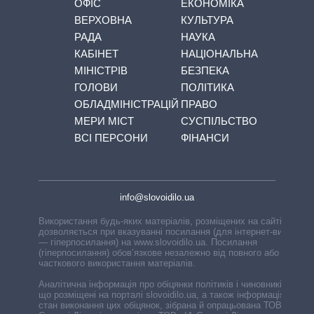
ОФІС
ЕКОНОМІКА
ВЕРХОВНА
КУЛЬТУРА
РАДА
НАУКА
КАБІНЕТ
НАЦІОНАЛЬНА
МІНІСТРІВ
БЕЗПЕКА
ГОЛОВИ
ПОЛІТИКА
ОБЛАДМІНІСТРАЦІЙ
ПРАВО
МЕРИ МІСТ
СУСПІЛЬСТВО
ВСІ ПЕРСОНИ
ФІНАНСИ
info@slovoidilo.ua
Використання будь-яких матеріалів, розміщених на сайті,
дозволяється при вказуванні посилання (для інтернет-видань
— гіперпосилання) на www.slovoidilo.ua. Посилання
(гіперпосилання) обов’язкове незалежно від повного або
часткового використання матеріалів.
Аналітична інформація про обіцянки політиків і чиновників,
що розміщені на порталі slovoidilo.ua, а також інформація про
стан виконання цих обіцянок, зібрана й опрацьована ТОВ «ІА