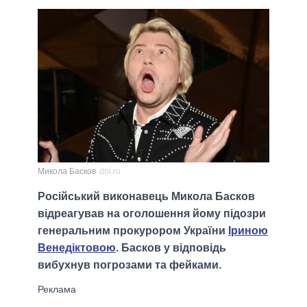
Микола Басков
dni.ru
Російський виконавець Микола Басков
відреагував на оголошення йому підозри
генеральним прокурором України
Іриною
Венедіктовою
. Басков у відповідь
вибухнув погрозами та фейками.