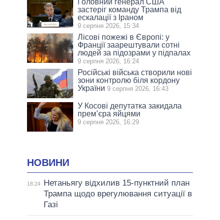
Головний генерал США
застеріг команду Трампа від
ескалації з Іраном
9 серпня 2026, 15:34
Лісові пожежі в Європі: у
Франції заарештували сотні
людей за підозрами у підпалах
9 серпня 2026, 16:24
Російські війська створили нові
зони контролю біля кордону
України
9 серпня 2026, 16:43
У Косові депутатка закидала
прем’єра яйцями
9 серпня 2026, 16:29
НОВИНИ
Нетаньягу відхилив 15-пунктний план
18:24
Трампа щодо врегулювання ситуації в
Газі