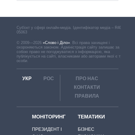
Cуб'єкт у сфері онлайн-медіа. Ідентифікатор медіа – R40-
05063
© 2009—2026
«Слово і Діло»
.
Всі права захищені і
охороняються законом. Адміністрація сайту залишає за
собою право не погоджуватися з інформацією, яка
публікується на сайті, власниками або авторами якої є треті
особи.
УКР
РОС
ПРО НАС
КОНТАКТИ
ПРАВИЛА
МОНІТОРИНГ
ТЕМАТИКИ
ПРЕЗИДЕНТ І
БІЗНЕС