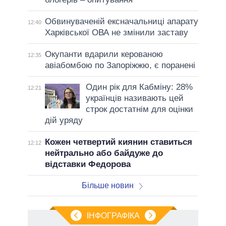
Обвинуваченій ексначальниці апарату
12:40
Харківської ОВА не змінили заставу
Окупанти вдарили керованою
12:35
авіабомбою по Запоріжжю, є поранені
Один рік для Кабміну: 28%
12:21
українців називають цей
строк достатнім для оцінки
дій уряду
Кожен четвертий киянин ставиться
12:12
нейтрально або байдуже до
відставки Федорова
Більше новин
ІНФОГРАФІКА