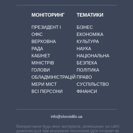
МОНІТОРИНГ
ТЕМАТИКИ
ПРЕЗИДЕНТ І
БІЗНЕС
ОФІС
ЕКОНОМІКА
ВЕРХОВНА
КУЛЬТУРА
РАДА
НАУКА
КАБІНЕТ
НАЦІОНАЛЬНА
МІНІСТРІВ
БЕЗПЕКА
ГОЛОВИ
ПОЛІТИКА
ОБЛАДМІНІСТРАЦІЙ
ПРАВО
МЕРИ МІСТ
СУСПІЛЬСТВО
ВСІ ПЕРСОНИ
ФІНАНСИ
info@slovoidilo.ua
Використання будь-яких матеріалів, розміщених на сайті,
дозволяється при вказуванні посилання (для інтернет-видань