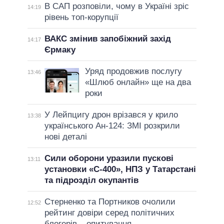
В САП розповіли, чому в Україні зріс
14:19
рівень топ-корупції
ВАКС змінив запобіжний захід
14:17
Єрмаку
Уряд продовжив послугу
13:46
«Шлюб онлайн» ще на два
роки
У Лейпцигу дрон врізався у крило
13:38
українського Ан-124: ЗМІ розкрили
нові деталі
Сили оборони уразили пускові
13:11
установки «С-400», НПЗ у Татарстані
та підрозділ окупантів
Стерненко та Портников очолили
12:52
рейтинг довіри серед політичних
блогерів – опитування