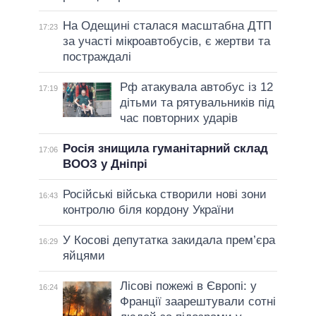
На Одещині сталася масштабна ДТП
17:23
за участі мікроавтобусів, є жертви та
постраждалі
Рф атакувала автобус із 12
17:19
дітьми та рятувальників під
час повторних ударів
Росія знищила гуманітарний склад
17:06
ВООЗ у Дніпрі
Російські війська створили нові зони
16:43
контролю біля кордону України
У Косові депутатка закидала прем’єра
16:29
яйцями
Лісові пожежі в Європі: у
16:24
Франції заарештували сотні