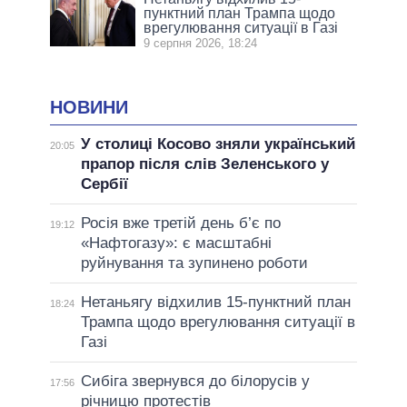
пунктний план Трампа щодо
врегулювання ситуації в Газі
9 серпня 2026, 18:24
НОВИНИ
У столиці Косово зняли український
20:05
прапор після слів Зеленського у
Сербії
Росія вже третій день б’є по
19:12
«Нафтогазу»: є масштабні
руйнування та зупинено роботи
Нетаньягу відхилив 15-пунктний план
18:24
Трампа щодо врегулювання ситуації в
Газі
Сибіга звернувся до білорусів у
17:56
річницю протестів