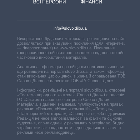
ВСІ ПЕРСОНИ
ФІНАНСИ
info@slovoidilo.ua
Використання будь-яких матеріалів, розміщених на сайті,
дозволяється при вказуванні посилання (для інтернет-видань
— гіперпосилання) на www.slovoidilo.ua. Посилання
(гіперпосилання) обов’язкове незалежно від повного або
часткового використання матеріалів.
Аналітична інформація про обіцянки політиків і чиновників,
що розміщені на порталі slovoidilo.ua, а також інформація про
стан виконання цих обіцянок, зібрана й опрацьована ТОВ «ІА
Слово і Діло» і є власністю ТОВ «ІА Слово і Діло».
Інфографіки, розміщені на порталі slovoidilo.ua, створені ГО
«Система народного контролю Слово і Діло» і є власністю
ГО «Система народного контролю Слово і Діло».
Матеріали, відмічені значками, публікуються на правах
реклами: «Промо», «Новини компаній», «Позиція»,
«Партнерський матеріал», «Спецпроєкт», «За підтримки».
Редакція не несе відповідальності за факти та оціночні
судження, оприлюднені у рекламних матеріалах. Згідно з
українським законодавством відповідальність за зміст
реклами несе рекламодавець.