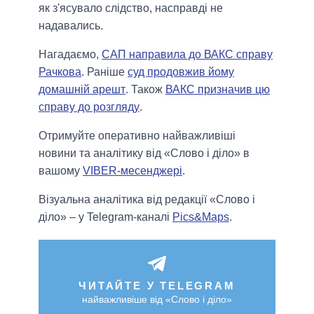
як з'ясувало слідство, насправді не
надавались.
Нагадаємо,
САП направила до ВАКС справу
Рачкова
. Раніше
суд продовжив йому
домашній арешт
. Також
ВАКС призначив цю
справу до розгляду
.
Отримуйте оперативно найважливіші
новини та аналітику від «Слово і діло» в
вашому
VIBER-месенджері
.
Візуальна аналітика від редакції «Слово і
діло» – у Telegram-каналі
Pics&Maps
.
ЧИТАЙТЕ У TELEGRAM
найважливіше від «Слово і діло»