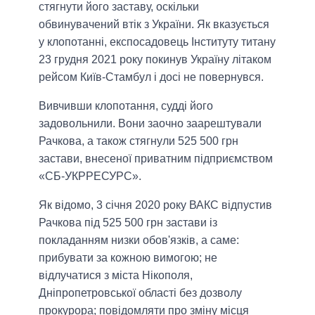
стягнути його заставу, оскільки
обвинувачений втік з України. Як вказується
у клопотанні, експосадовець Інституту титану
23 грудня 2021 року покинув Україну літаком
рейсом Київ-Стамбул і досі не повернувся.
Вивчивши клопотання, судді його
задовольнили. Вони заочно заарештували
Рачкова, а також стягнули 525 500 грн
застави, внесеної приватним підприємством
«СБ-УКРРЕСУРС».
Як відомо, 3 січня 2020 року ВАКС відпустив
Рачкова під 525 500 грн застави із
покладанням низки обов'язків, а саме:
прибувати за кожною вимогою; не
відлучатися з міста Нікополя,
Дніпропетровської області без дозволу
прокурора; повідомляти про зміну місця