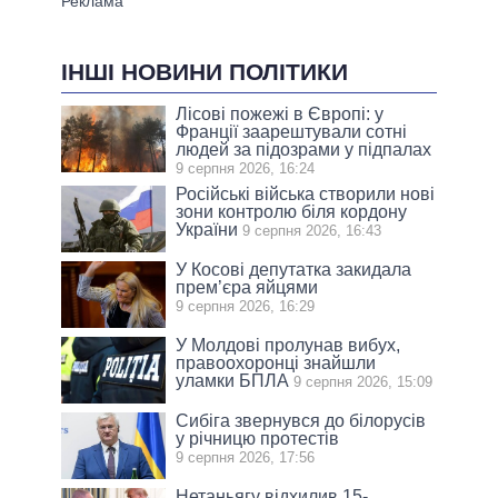
ІНШІ НОВИНИ ПОЛІТИКИ
Лісові пожежі в Європі: у
Франції заарештували сотні
людей за підозрами у підпалах
9 серпня 2026, 16:24
Російські війська створили нові
зони контролю біля кордону
України
9 серпня 2026, 16:43
У Косові депутатка закидала
прем’єра яйцями
9 серпня 2026, 16:29
У Молдові пролунав вибух,
правоохоронці знайшли
уламки БПЛА
9 серпня 2026, 15:09
Сибіга звернувся до білорусів
у річницю протестів
9 серпня 2026, 17:56
Нетаньягу відхилив 15-