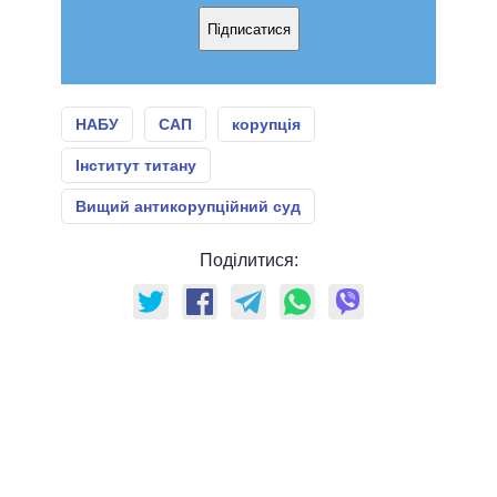
Підписатися
НАБУ
САП
корупція
Інститут титану
Вищий антикорупційний суд
Поділитися: