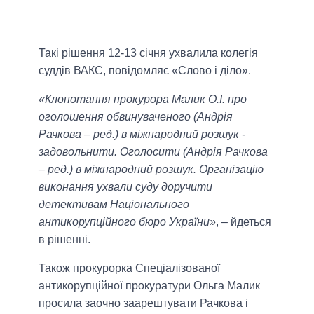
Такі рішення 12-13 січня ухвалила колегія
суддів ВАКС, повідомляє «Слово і діло».
«Клопотання прокурора Малик О.І. про
оголошення обвинуваченого (Андрія
Рачкова – ред.) в міжнародний розшук -
задовольнити. Оголосити (Андрія Рачкова
– ред.) в міжнародний розшук. Організацію
виконання ухвали суду доручити
детективам Національного
антикорупційного бюро України»
, – йдеться
в рішенні.
Також прокурорка Спеціалізованої
антикорупційної прокуратури Ольга Малик
просила заочно заарештувати Рачкова і