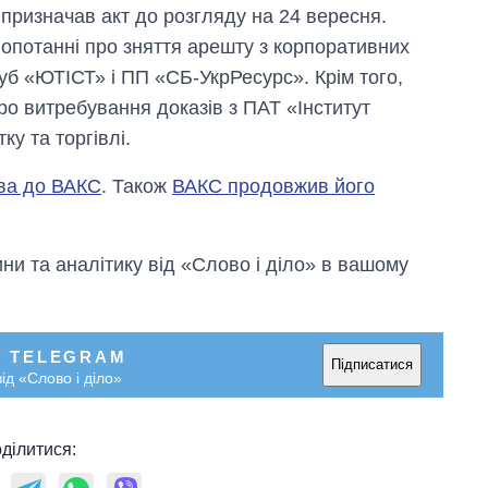
 призначав акт до розгляду на 24 вересня.
лопотанні про зняття арешту з корпоративних
уб «ЮТІСТ» і ПП «СБ-УкрРесурс». Крім того,
ро витребування доказів з ПАТ «Інститут
ку та торгівлі.
ва до ВАКС
. Також
ВАКС продовжив його
и та аналітику від «Слово і діло» в вашому
У TELEGRAM
Підписатися
ід «Слово і діло»
ділитися: