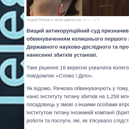
Андрій Рачков зі своїм адвокатом
фото: ЦПК
Вищий антикорупційний суд призначив
обвинуваченням колишнього першого з
Державного науково-дослідного та проє
нанесенні збитків установі.
Таке рішення 18 вересня ухвалила колегі
повідомляє «Слово і Діло».
Як відомо, Рачкова обвинувачують у том
наніс Інституту титану збитків на 1,258 м
посадовець у змові з іншими особами вп
Інститутом титану іноземній компанії (Брит
роботи та послуги, які, як з'ясувало слід