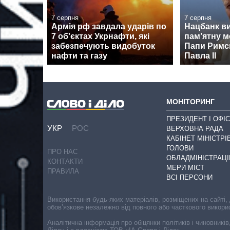
7 серпня
7 серпня
Армія рф завдала ударів по
Нацбанк в
7 об'єктах Укрнафти, які
пам’ятну м
забезпечують видобуток
Папи Римсь
нафти та газу
Павла II
МОНІТОРИНГ
ПРЕЗИДЕНТ І ОФІС
УКР
РОС
ВЕРХОВНА РАДА
КАБІНЕТ МІНІСТРІ
ГОЛОВИ
ПРО НАС
ОБЛАДМІНІСТРАЦІ
КОНТАКТИ
МЕРИ МІСТ
ПРАВИЛА
ВСІ ПЕРСОНИ
Використання будь-яких матеріалів, розміщених на сайті,
обов’язкове незалежно від повного або часткового викори
Аналітична інформація про обіцянки політиків і чиновників