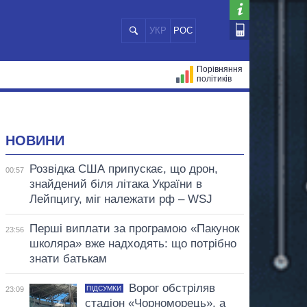
УКР
РОС
Порівняння
політиків
ЦІЙ
МЕРИ МІСТ
ВСІ ПЕРСОНИ
НОВИНИ
Розвідка США припускає, що дрон,
00:57
знайдений біля літака України в
Лейпцигу, міг належати рф – WSJ
Перші виплати за програмою «Пакунок
23:56
школяра» вже надходять: що потрібно
знати батькам
Ворог обстріляв
ПІДСУМКИ
23:09
стадіон «Чорноморець», а