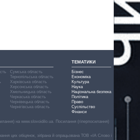
ТЕМАТИКИ
асть
Сумська область
Бізнес
Тернопільська область
Економіка
ь
Харківська область
Культура
Херсонська область
Наука
Хмельницька область
Національна безпека
Черкаська область
Політика
Чернівецька область
Право
Чернігівська область
Суспільство
Фінанси
лання) на www.slovoidilo.ua. Посилання (гіперпосилання)
онання цих обіцянок, зібрана й опрацьована ТОВ «ІА Слово і