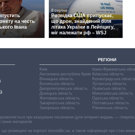
8 серпня
ипустить
Розвідка США припускає,
онету на честь
що дрон, знайдений біля
кого Івана
літака України в Лейпцигу,
міг належати рф – WSJ
РЕГІОНИ
Київ
Івано-Франківська обл
Автономна республіка Крим
Київська область
Вінницька область
Кіровоградська област
В
Волинська область
Луганська область
Дніпропетровська область
Львівська область
Й
Донецька область
Миколаївська область
Житомирська область
Одеська область
Закарпатська область
Полтавська область
Запорізька область
Рівненська область
 дозволяється при вказуванні посилання (для інтернет-видань — гіперпоси
стання матеріалів.
, що розміщені на порталі slovoidilo.ua, а також інформація про стан вик