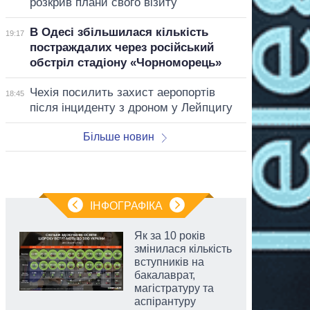
розкрив плани свого візиту
В Одесі збільшилася кількість
19:17
постраждалих через російський
обстріл стадіону «Чорноморець»
Чехія посилить захист аеропортів
18:45
після інциденту з дроном у Лейпцигу
Більше новин
ІНФОГРАФІКА
Як за 10 років
змінилася кількість
вступників на
бакалаврат,
магістратуру та
аспірантуру