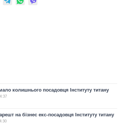
ало колишнього посадовця Інституту титану
4:37
арешт на бізнес екс-посадовця Інституту титану
4:30