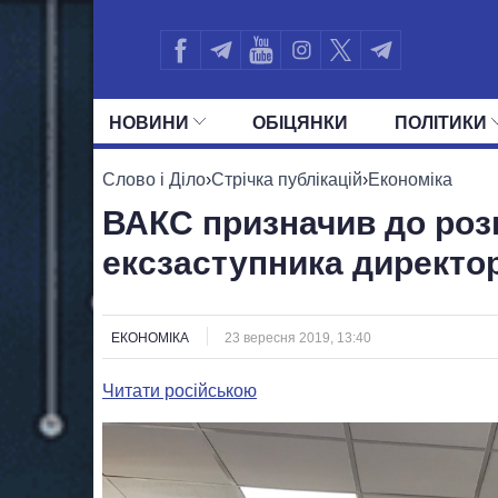
НОВИНИ
ОБIЦЯНКИ
ПОЛIТИКИ
УСІ ПОЛІТИКИ
ПРЕЗИДЕНТ І ОФ
Слово і Діло
›
Стрічка публікацій
›
Економіка
ВАКС призначив до роз
ексзаступника директор
ЕКОНОМІКА
23 вересня 2019, 13:40
Читати російською