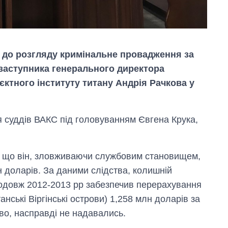
 до розгляду кримінальне провадження за
аступника генерального директора
ктного інституту титану Андрія Рачкова у
я суддів ВАКС під головуванням Євгена Крука,
у, що він, зловживаючи службовим становищем,
лн доларів. За даними слідства, колишній
Як змінився
бюджет
родовж 2012-2013 рр забезпечив перерахування
Міністерства
анські Віргінські острови) 1,258 млн доларів за
оборони за 13
років війни з
ство, насправді не надавались.
росією