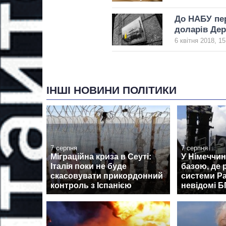
До НАБУ пер
доларів Дер
6 квітня 2018, 15
ІНШІ НОВИНИ ПОЛІТИКИ
7 серпня
7 серпня
Міграційна криза в Сеуті:
У Німеччин
Італія поки не буде
базою, де
скасовувати прикордонний
системи Pa
контроль з Іспанією
невідомі 