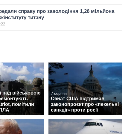
едали справу про заволодіння 1,26 мільйона
жінституту титану
:22
і над військовою
7 серпня
 ремонтують
Сенат США підтримав
triot, помітили
законопроєкт про «пекельні
БПЛА
санкції» проти росії