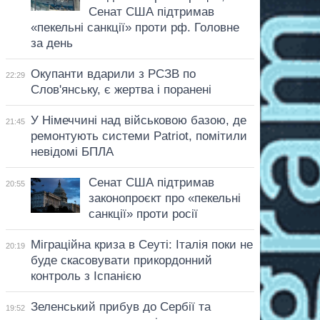
Сенат США підтримав
«пекельні санкції» проти рф. Головне
за день
Окупанти вдарили з РСЗВ по
22:29
Слов'янську, є жертва і поранені
У Німеччині над військовою базою, де
21:45
ремонтують системи Patriot, помітили
невідомі БПЛА
Сенат США підтримав
20:55
законопроєкт про «пекельні
санкції» проти росії
Міграційна криза в Сеуті: Італія поки не
20:19
буде скасовувати прикордонний
контроль з Іспанією
Зеленський прибув до Сербії та
19:52