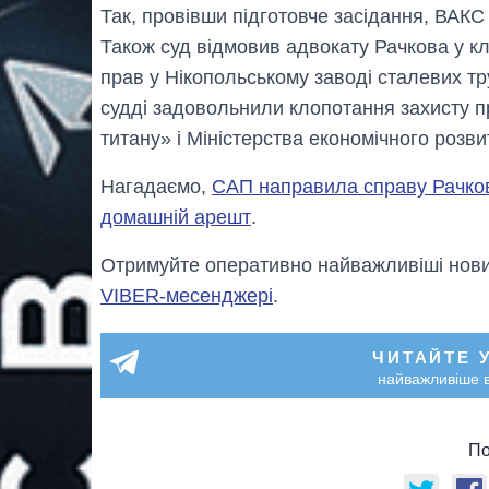
Так, провівши підготовче засідання, ВАКС
Також суд відмовив адвокату Рачкова у к
прав у Нікопольському заводі сталевих тр
судді задовольнили клопотання захисту п
титану» і Міністерства економічного розвит
Нагадаємо,
САП направила справу Рачко
домашній арешт
.
Отримуйте оперативно найважливіші новин
VIBER-месенджері
.
ЧИТАЙТЕ 
найважливіше в
По