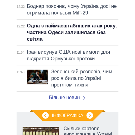
Боднар пояснив, чому Україна досі не
12:32
отримала польські МіГ-29
Одна з наймасштабніших атак року:
12:22
частина Одеси залишилася без
світла
Іран висунув США нові вимоги для
11:54
відкриття Ормузької протоки
Зеленський розповів, чим
11:48
росія била по Україні
протягом тижня
Більше новин
ІНФОГРАФІКА
Скільки картоплі
ть
вирощували в Україні