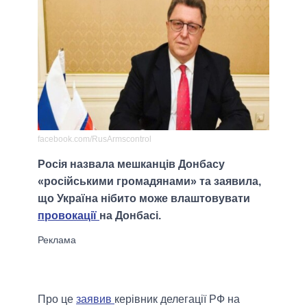
facebook.com/RusArmscontrol
Росія назвала мешканців Донбасу
«російськими громадянами» та заявила,
що Україна нібито може влаштовувати
провокації
на Донбасі.
Про це
заявив
керівник делегації РФ на