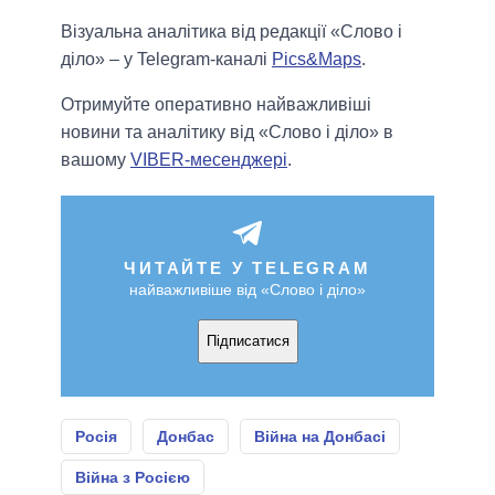
Візуальна аналітика від редакції «Слово і
діло» – у Telegram-каналі
Pics&Maps
.
Отримуйте оперативно найважливіші
новини та аналітику від «Слово і діло» в
вашому
VIBER-месенджері
.
ЧИТАЙТЕ У TELEGRAM
найважливіше від «Слово і діло»
Підписатися
Росія
Донбас
Війна на Донбасі
Війна з Росією