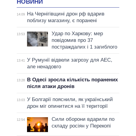
НОВИНИ
На Чернігівщині дрон рф вдарив
14:09
поблизу магазину, є поранені
Удар по Харкову: мер
13:53
повідомив про 37
постраждалих і 1 загиблого
У Румунії відвели загрозу для АЕС,
13:41
але ненадовго
В Одесі зросла кількість поранених
13:28
після атаки дронів
У Болгарії пояснили, як український
13:03
дрон міг опинитися на її території
Сили оборони вдарили по
12:54
складу росіян у Перекопі