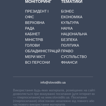
МОНІТОРИНГ
ТЕМАТИКИ
ПРЕЗИДЕНТ І
БІЗНЕС
ОФІС
ЕКОНОМІКА
ВЕРХОВНА
КУЛЬТУРА
РАДА
НАУКА
КАБІНЕТ
НАЦІОНАЛЬНА
МІНІСТРІВ
БЕЗПЕКА
ГОЛОВИ
ПОЛІТИКА
ОБЛАДМІНІСТРАЦІЙ
ПРАВО
МЕРИ МІСТ
СУСПІЛЬСТВО
ВСІ ПЕРСОНИ
ФІНАНСИ
info@slovoidilo.ua
Використання будь-яких матеріалів, розміщених на сайті,
дозволяється при вказуванні посилання (для інтернет-видань
— гіперпосилання) на www.slovoidilo.ua. Посилання
(гіперпосилання) обов’язкове незалежно від повного або
часткового використання матеріалів.