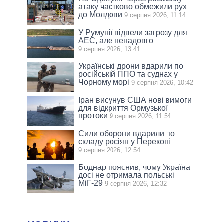
атаку частково обмежили рух
до Молдови
9 серпня 2026, 11:14
У Румунії відвели загрозу для
АЕС, але ненадовго
9 серпня 2026, 13:41
Українські дрони вдарили по
російській ППО та суднах у
Чорному морі
9 серпня 2026, 10:42
Іран висунув США нові вимоги
для відкриття Ормузької
протоки
9 серпня 2026, 11:54
Сили оборони вдарили по
складу росіян у Перекопі
9 серпня 2026, 12:54
Боднар пояснив, чому Україна
досі не отримала польські
МіГ-29
9 серпня 2026, 12:32