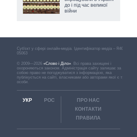
до і під час великої
війни
Cуб'єкт у сфері онлайн-медіа. Ідентифікатор медіа – R40-
05063
© 2009—2026
«Слово і Діло»
.
Всі права захищені і
охороняються законом. Адміністрація сайту залишає за
собою право не погоджуватися з інформацією, яка
публікується на сайті, власниками або авторами якої є треті
особи.
УКР
РОС
ПРО НАС
КОНТАКТИ
ПРАВИЛА