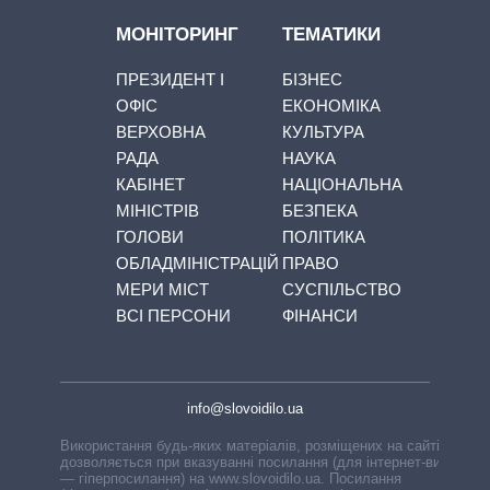
МОНІТОРИНГ
ТЕМАТИКИ
ПРЕЗИДЕНТ І
БІЗНЕС
ОФІС
ЕКОНОМІКА
ВЕРХОВНА
КУЛЬТУРА
РАДА
НАУКА
КАБІНЕТ
НАЦІОНАЛЬНА
МІНІСТРІВ
БЕЗПЕКА
ГОЛОВИ
ПОЛІТИКА
ОБЛАДМІНІСТРАЦІЙ
ПРАВО
МЕРИ МІСТ
СУСПІЛЬСТВО
ВСІ ПЕРСОНИ
ФІНАНСИ
info@slovoidilo.ua
Використання будь-яких матеріалів, розміщених на сайті,
дозволяється при вказуванні посилання (для інтернет-видань
— гіперпосилання) на www.slovoidilo.ua. Посилання