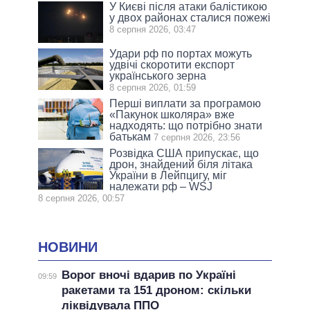
У Києві після атаки балістикою
у двох районах сталися пожежі
8 серпня 2026, 03:47
Удари рф по портах можуть
удвічі скоротити експорт
українського зерна
8 серпня 2026, 01:59
Перші виплати за програмою
«Пакунок школяра» вже
надходять: що потрібно знати
батькам
7 серпня 2026, 23:56
Розвідка США припускає, що
дрон, знайдений біля літака
України в Лейпцигу, міг
належати рф – WSJ
8 серпня 2026, 00:57
НОВИНИ
Ворог вночі вдарив по Україні
09:59
ракетами та 151 дроном: скільки
ліквідувала ППО