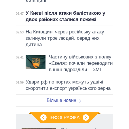
Київщині
У Києві після атаки балістикою у
03:47
двох районах сталися пожежі
На Київщині через російську атаку
02:53
загинули троє людей, серед них
дитина
Частину військових з полку
02:41
«Скеля» почали переводити
в інші підрозділи – ЗМІ
Удари рф по портах можуть удвічі
01:59
скоротити експорт українського зерна
Більше новин
ІНФОГРАФІКА