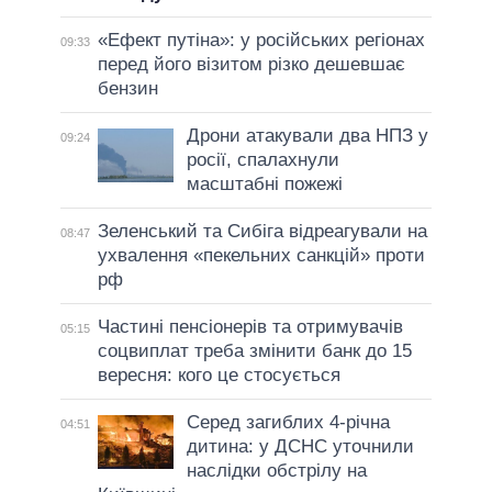
«Ефект путіна»: у російських регіонах
09:33
перед його візитом різко дешевшає
бензин
Дрони атакували два НПЗ у
09:24
росії, спалахнули
масштабні пожежі
Зеленський та Сибіга відреагували на
08:47
ухвалення «пекельних санкцій» проти
рф
Частині пенсіонерів та отримувачів
05:15
соцвиплат треба змінити банк до 15
вересня: кого це стосується
Серед загиблих 4-річна
04:51
дитина: у ДСНС уточнили
наслідки обстрілу на