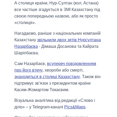
А столиця країни, Нур-Султан (кол. Астана)
все частіше згадується в ЗМІ Казахстану під
своєю попередньою назвою, або як просто
«столиця».
Нагадаємо, раніше з національних компаній
Казахстану
звільнили двох зятів Нурсултана
Назарбаєва
- Дімаша Досанова та Кайрата
Шаріпбаєва.
Сам Назарбаєв,
всупереч повідомленням
про його втечу
, хвороби або смерті,
знаходиться в столиці Казахстану
. Також він
підтримує зв'язок з президентом країни
Касим-Жомартом Токаєвим.
Візуальна аналітика від редакції «Слово і
діло» – у Telegram-каналі
Pics&Maps
.