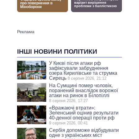
ІНШІ НОВИНИ ПОЛІТИКИ
У Києві після атаки рф
зафіксували забруднення
озера Кирилівське та струмка
Сирець
8 серпня 2026, 21:12
На Сумщині помер чоловік,
поранений внаслідок ворожої
атаки на ринок в Білопіллі
8 серпня 2026, 17:27
«Вражаючі втрати»:
Зеленський оцінив результати
40-денної операції проти рф
9 серпня 2026, 00:41
Сербія допоможе відбудувати
одне з українських міст