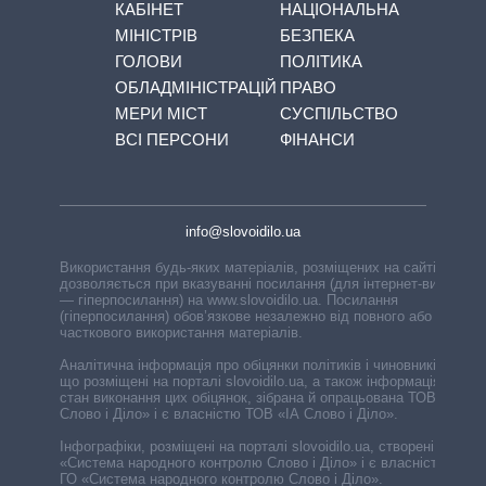
КАБІНЕТ
НАЦІОНАЛЬНА
МІНІСТРІВ
БЕЗПЕКА
ГОЛОВИ
ПОЛІТИКА
ОБЛАДМІНІСТРАЦІЙ
ПРАВО
МЕРИ МІСТ
СУСПІЛЬСТВО
ВСІ ПЕРСОНИ
ФІНАНСИ
info@slovoidilo.ua
Використання будь-яких матеріалів, розміщених на сайті,
дозволяється при вказуванні посилання (для інтернет-видань
— гіперпосилання) на www.slovoidilo.ua. Посилання
(гіперпосилання) обов’язкове незалежно від повного або
часткового використання матеріалів.
Аналітична інформація про обіцянки політиків і чиновників,
що розміщені на порталі slovoidilo.ua, а також інформація про
стан виконання цих обіцянок, зібрана й опрацьована ТОВ «ІА
Слово і Діло» і є власністю ТОВ «ІА Слово і Діло».
Інфографіки, розміщені на порталі slovoidilo.ua, створені ГО
«Система народного контролю Слово і Діло» і є власністю
ГО «Система народного контролю Слово і Діло».