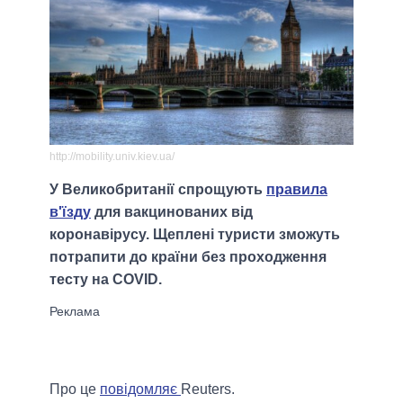
http://mobility.univ.kiev.ua/
У Великобританії спрощують
правила
в'їзду
для вакцинованих від
коронавірусу. Щеплені туристи зможуть
потрапити до країни без проходження
тесту на COVID.
Про це
повідомляє
Reuters.