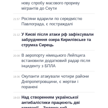
нову спробу масового прориву
мігрантів до Сеути
Росіяни вдарили по середмістю
21:57
Павлограда, є постраждалі
У Києві після атаки рф зафіксували
21:12
забруднення озера Кирилівське та
струмка Сирець
В аеропорту німецького Лейпцига
20:08
встановили додатковий радар після
інциденту з БПЛА
Окупанти атакували чотири райони
19:36
Дніпропетровщини, є жертви і
поранені
Над створенням української
19:03
антибалістики працюють дві
компанії – Зеленський