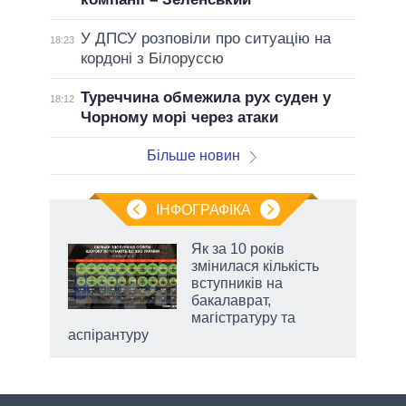
У ДПСУ розповіли про ситуацію на
18:23
кордоні з Білоруссю
Туреччина обмежила рух суден у
18:12
Чорному морі через атаки
Більше новин
ІНФОГРАФІКА
 як
Як за 10 років
и за
змінилася кількість
вступників на
2027-
бакалаврат,
магістратуру та
аспірантуру