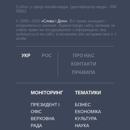
Cуб'єкт у сфері онлайн-медіа. Ідентифікатор медіа – R40-
05063
© 2009—2026
«Слово і Діло»
.
Всі права захищені і
охороняються законом. Адміністрація сайту залишає за
собою право не погоджуватися з інформацією, яка
публікується на сайті, власниками або авторами якої є треті
особи.
УКР
РОС
ПРО НАС
КОНТАКТИ
ПРАВИЛА
МОНІТОРИНГ
ТЕМАТИКИ
ПРЕЗИДЕНТ І
БІЗНЕС
ОФІС
ЕКОНОМІКА
ВЕРХОВНА
КУЛЬТУРА
РАДА
НАУКА