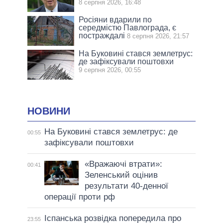
8 серпня 2026, 16:48
Росіяни вдарили по
середмістю Павлограда, є
постраждалі
8 серпня 2026, 21:57
На Буковині стався землетрус:
де зафіксували поштовхи
9 серпня 2026, 00:55
НОВИНИ
На Буковині стався землетрус: де
00:55
зафіксували поштовхи
«Вражаючі втрати»:
00:41
Зеленський оцінив
результати 40-денної
операції проти рф
Іспанська розвідка попередила про
23:55