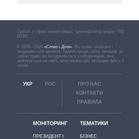
Cуб'єкт у сфері онлайн-медіа. Ідентифікатор медіа – R40-
05063
© 2009—2026
«Слово і Діло»
.
Всі права захищені і
охороняються законом. Адміністрація сайту залишає за
собою право не погоджуватися з інформацією, яка
публікується на сайті, власниками або авторами якої є треті
особи.
УКР
РОС
ПРО НАС
КОНТАКТИ
ПРАВИЛА
МОНІТОРИНГ
ТЕМАТИКИ
ПРЕЗИДЕНТ І
БІЗНЕС