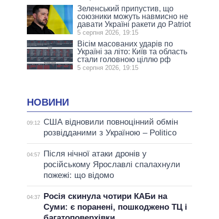
Зеленський припустив, що
союзники можуть навмисно не
давати Україні ракети до Patriot
5 серпня 2026, 19:15
Вісім масованих ударів по
Україні за літо: Київ та область
стали головною ціллю рф
5 серпня 2026, 19:15
НОВИНИ
США відновили повноцінний обмін
09:12
розвідданими з Україною – Politico
Після нічної атаки дронів у
04:57
російському Ярославлі спалахнули
пожежі: що відомо
Росія скинула чотири КАБи на
04:37
Суми: є поранені, пошкоджено ТЦ і
багатоповерхівки