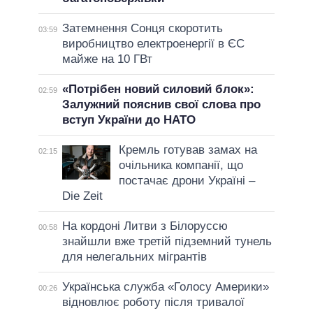
Затемнення Сонця скоротить
03:59
виробництво електроенергії в ЄС
майже на 10 ГВт
«Потрібен новий силовий блок»:
02:59
Залужний пояснив свої слова про
вступ України до НАТО
Кремль готував замах на
02:15
очільника компанії, що
постачає дрони Україні –
Die Zeit
На кордоні Литви з Білоруссю
00:58
знайшли вже третій підземний тунель
для нелегальних мігрантів
Українська служба «Голосу Америки»
00:26
відновлює роботу після тривалої