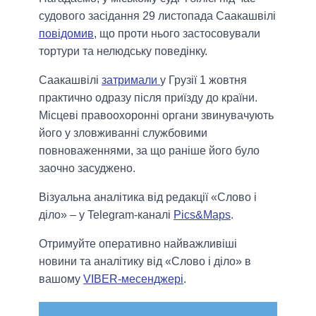
судового засідання 29 листопада Саакашвілі
повідомив
, що проти нього застосовували
тортури та нелюдську поведінку.
Саакашвілі
затримали
у Грузії 1 жовтня
практично одразу після приїзду до країни.
Місцеві правоохоронні органи звинувачують
його у зловживанні службовими
повноваженнями, за що раніше його було
заочно засуджено.
Візуальна аналітика від редакції «Слово і
діло» – у Telegram-каналі
Pics&Maps
.
Отримуйте оперативно найважливіші
новини та аналітику від «Слово і діло» в
вашому
VIBER-месенджері
.