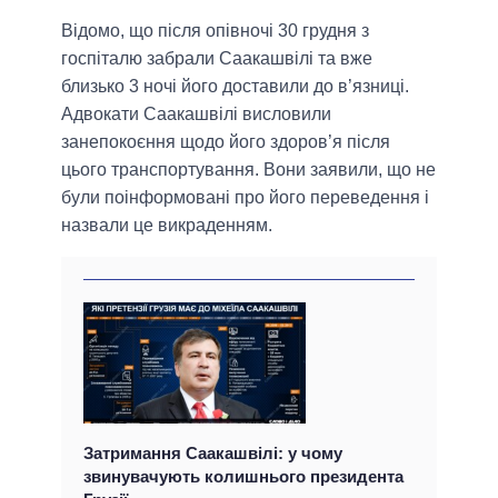
Відомо, що після опівночі 30 грудня з
госпіталю забрали Саакашвілі та вже
близько 3 ночі його доставили до в’язниці.
Адвокати Саакашвілі висловили
занепокоєння щодо його здоров’я після
цього транспортування. Вони заявили, що не
були поінформовані про його переведення і
назвали це викраденням.
Затримання Саакашвілі: у чому
звинувачують колишнього президента