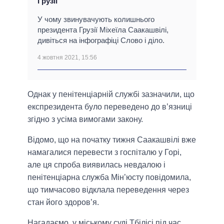
Грузії
У чому звинувачують колишнього
президента Грузії Міхеїла Саакашвілі,
дивіться на інфографіці Слово і діло.
4 жовтня 2021, 15:56
Однак у пенітенціарній службі зазначили, що
експрезидента було переведено до в’язниці
згідно з усіма вимогами закону.
Відомо, що на початку тижня Саакашвілі вже
намагалися перевести з госпіталю у Горі,
але ця спроба виявилась невдалою і
пенітенціарна служба Мін’юсту повідомила,
що тимчасово відклала переведення через
стан його здоров’я.
Нагадаємо, у міському суді Тбілісі під час