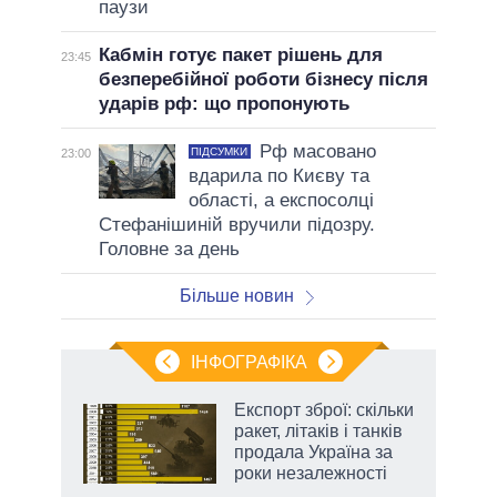
паузи
Кабмін готує пакет рішень для
23:45
безперебійної роботи бізнесу після
ударів рф: що пропонують
Рф масовано
ПІДСУМКИ
23:00
вдарила по Києву та
області, а експосолці
Стефанішиній вручили підозру.
Головне за день
Більше новин
ІНФОГРАФІКА
Експорт зброї: скільки
раїні
ракет, літаків і танків
ої
продала Україна за
роки незалежності