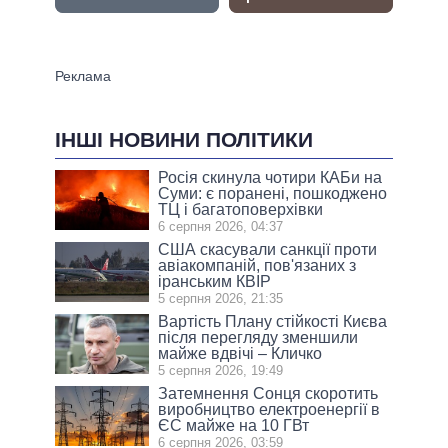
ІНШІ НОВИНИ ПОЛІТИКИ
Росія скинула чотири КАБи на
Суми: є поранені, пошкоджено
ТЦ і багатоповерхівки
6 серпня 2026, 04:37
США скасували санкції проти
авіакомпаній, пов'язаних з
іранським КВІР
5 серпня 2026, 21:35
Вартість Плану стійкості Києва
після перегляду зменшили
майже вдвічі – Кличко
5 серпня 2026, 19:49
Затемнення Сонця скоротить
виробництво електроенергії в
ЄС майже на 10 ГВт
6 серпня 2026, 03:59