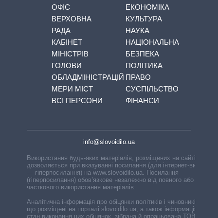
ОФІС
ЕКОНОМІКА
ВЕРХОВНА
КУЛЬТУРА
РАДА
НАУКА
КАБІНЕТ
НАЦІОНАЛЬНА
МІНІСТРІВ
БЕЗПЕКА
ГОЛОВИ
ПОЛІТИКА
ОБЛАДМІНІСТРАЦІЙ
ПРАВО
МЕРИ МІСТ
СУСПІЛЬСТВО
ВСІ ПЕРСОНИ
ФІНАНСИ
info@slovoidilo.ua
Використання будь-яких матеріалів, розміщених на сайті,
дозволяється при вказуванні посилання (для інтернет-видань
— гіперпосилання) на www.slovoidilo.ua. Посилання
(гіперпосилання) обов’язкове незалежно від повного або
часткового використання матеріалів.
Аналітична інформація про обіцянки політиків і чиновників,
що розміщені на порталі slovoidilo.ua, а також інформація про
стан виконання цих обіцянок, зібрана й опрацьована ТОВ «ІА