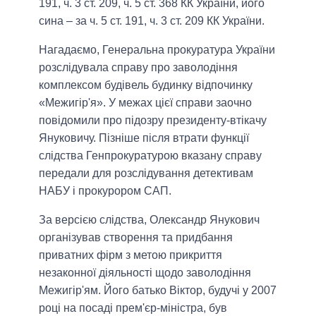
191, ч. 3 ст. 209, ч. 5 ст. 368 КК України, його
сина – за ч. 5 ст. 191, ч. 3 ст. 209 КК України.
Нагадаємо, Генеральна прокуратура України
розслідувала справу про заволодіння
комплексом будівель будинку відпочинку
«Межигір'я». У межах цієї справи заочно
повідомили про підозру президенту-втікачу
Януковичу. Пізніше після втрати функції
слідства Генпрокуратурою вказану справу
передали для розслідування детективам
НАБУ і прокурором САП.
За версією слідства, Олександр Янукович
організував створення та придбання
приватних фірм з метою прикриття
незаконної діяльності щодо заволодіння
Межигір'ям. Його батько Віктор, будучі у 2007
році на посаді прем'єр-міністра, був