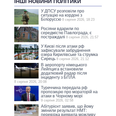
ІНШІ НОВИНИ ПОЛІТИКИ
У ДПСУ розповіли про
ситуацію на кордоні з
Білоруссю
8 серпня 2026, 18:23
Росіяни вдарили по
середмістю Павлограда, є
постраждалі
8 серпня 2026, 21:57
У Києві після атаки рф
зафіксували забруднення
озера Кирилівське та струмка
Сирець
8 серпня 2026, 21:12
В аеропорту німецького
Лейпцига встановили
додатковий радар після
інциденту з БПЛА
8 серпня 2026, 20:08
Туреччина передала рф
пропозицію про мораторій на
атаки в Чорному морі
9 серпня 2026, 02:58
Абітурієнт заявив, що йому
змінили результат НМТ:
перевірка виявила можливу