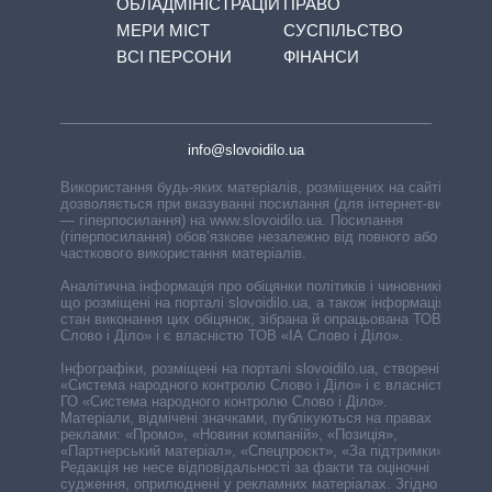
ОБЛАДМІНІСТРАЦІЙ
ПРАВО
МЕРИ МІСТ
СУСПІЛЬСТВО
ВСІ ПЕРСОНИ
ФІНАНСИ
info@slovoidilo.ua
Використання будь-яких матеріалів, розміщених на сайті,
дозволяється при вказуванні посилання (для інтернет-видань
— гіперпосилання) на www.slovoidilo.ua. Посилання
(гіперпосилання) обов’язкове незалежно від повного або
часткового використання матеріалів.
Аналітична інформація про обіцянки політиків і чиновників,
що розміщені на порталі slovoidilo.ua, а також інформація про
стан виконання цих обіцянок, зібрана й опрацьована ТОВ «ІА
Слово і Діло» і є власністю ТОВ «ІА Слово і Діло».
Інфографіки, розміщені на порталі slovoidilo.ua, створені ГО
«Система народного контролю Слово і Діло» і є власністю
ГО «Система народного контролю Слово і Діло».
Матеріали, відмічені значками, публікуються на правах
реклами: «Промо», «Новини компаній», «Позиція»,
«Партнерський матеріал», «Спецпроєкт», «За підтримки».
Редакція не несе відповідальності за факти та оціночні
судження, оприлюднені у рекламних матеріалах. Згідно з