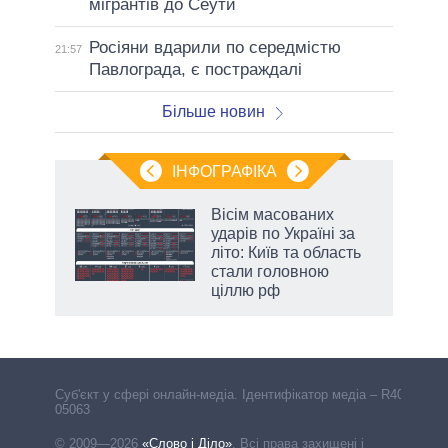
мігрантів до Сеути
Росіяни вдарили по середмістю
21:57
Павлограда, є постраждалі
Більше новин
ІНФОГРАФІКА
жет
Вісім масованих
ударів по Україні за
ків
літо: Київ та область
стали головною
ціллю рф
аспі
Cуб'єкт у сфері онлайн-медіа. Ідентифікатор медіа – R40-
05063
© 2009—2026
«Слово і Діло»
.
Всі права захищені і