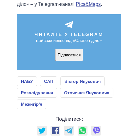
діло» – у Telegram-каналі
Pics&Maps
.
ЧИТАЙТЕ У TELEGRAM
найважливіше від «Слово і діло»
Підписатися
НАБУ
САП
Віктор Янукович
Розслідування
Оточення Януковича
Межигір'я
Поділитися: