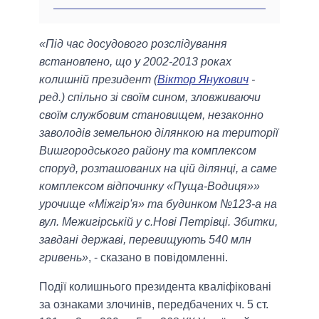
«Під час досудового розслідування
встановлено, що у 2002-2013 роках
колишній президент (
Віктор Янукович
-
ред.) спільно зі своїм сином, зловживаючи
своїм службовим становищем, незаконно
заволодів земельною ділянкою на території
Вишгородського району та комплексом
споруд, розташованих на цій ділянці, а саме
комплексом відпочинку «Пуща-Водиця»»
урочище «Міжгір'я» та будинком №123-а на
вул. Межигірській у с.Нові Петрівці. Збитки,
завдані державі, перевищують 540 млн
гривень»
, - сказано в повідомленні.
Події колишнього президента кваліфіковані
за ознаками злочинів, передбачених ч. 5 ст.