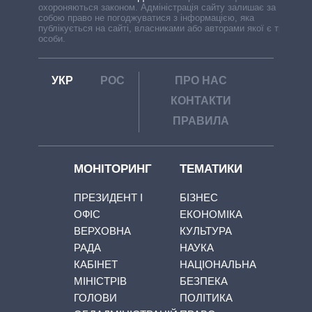
охороняються законом. Адміністрація сайту залишає за
собою право не погоджуватися з інформацією, яка
публікується на сайті, власниками або авторами якої є треті
особи.
УКР
РОС
ПРО НАС
КОНТАКТИ
ПРАВИЛА
МОНІТОРИНГ
ТЕМАТИКИ
ПРЕЗИДЕНТ І
БІЗНЕС
ОФІС
ЕКОНОМІКА
ВЕРХОВНА
КУЛЬТУРА
РАДА
НАУКА
КАБІНЕТ
НАЦІОНАЛЬНА
МІНІСТРІВ
БЕЗПЕКА
ГОЛОВИ
ПОЛІТИКА