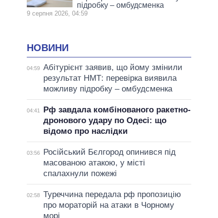
підробку – омбудсменка
9 серпня 2026, 04:59
НОВИНИ
Абітурієнт заявив, що йому змінили
04:59
результат НМТ: перевірка виявила
можливу підробку – омбудсменка
Рф завдала комбінованого ракетно-
04:41
дронового удару по Одесі: що
відомо про наслідки
Російський Бєлгород опинився під
03:56
масованою атакою, у місті
спалахнули пожежі
Туреччина передала рф пропозицію
02:58
про мораторій на атаки в Чорному
морі