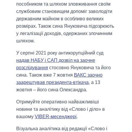
пособником та шляхом зловживання своїм
службовим становищем допоміг заволодіти
державним майном в особливо великих
розмірах. Також сина Януковича підозрюють
у легалізації доходів, одержаних злочинним
шляхом.
У серпні 2021 року антикорупційний суд
надав НАБУ і САП дозвіл на заочне
розслідування
стосовно Януковича та його
сина. Також вже 7 жовтня
ВАКС заочно
заарештував президента-втікача
, а 13
жовтня – його сина Олександра.
Отримуйте оперативно найважливіші
новини та аналітику від «Слово і діло» в
вашому
VIBER-месенджері
.
Візуальна аналітика від редакції «Слово і