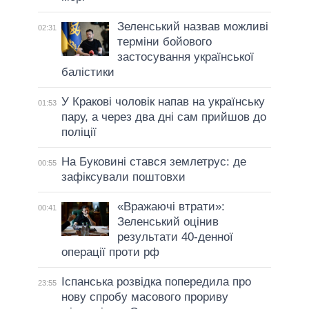
Зеленський назвав можливі
02:31
терміни бойового
застосування української
балістики
У Кракові чоловік напав на українську
01:53
пару, а через два дні сам прийшов до
поліції
На Буковині стався землетрус: де
00:55
зафіксували поштовхи
«Вражаючі втрати»:
00:41
Зеленський оцінив
результати 40-денної
операції проти рф
Іспанська розвідка попередила про
23:55
нову спробу масового прориву