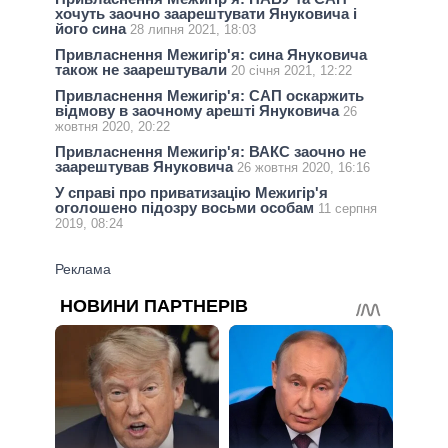
хочуть заочно заарештувати Януковича і
його сина
28 липня 2021, 18:03
Привласнення Межигір'я: сина Януковича
також не заарештували
20 січня 2021, 12:22
Привласнення Межигір'я: САП оскаржить
відмову в заочному арешті Януковича
26
жовтня 2020, 20:22
Привласнення Межигір'я: ВАКС заочно не
заарештував Януковича
26 жовтня 2020, 16:16
У справі про приватизацію Межигір'я
оголошено підозру восьми особам
11 серпня
2019, 08:24