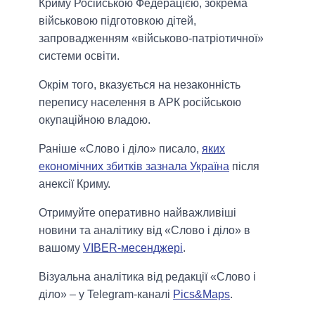
Криму Російською Федерацією, зокрема
військовою підготовкою дітей,
запровадженням «військово-патріотичної»
системи освіти.
Окрім того, вказується на незаконність
перепису населення в АРК російською
окупаційною владою.
Раніше «Слово і діло» писало,
яких
економічних збитків зазнала Україна
після
анексії Криму.
Отримуйте оперативно найважливіші
новини та аналітику від «Слово і діло» в
вашому
VIBER-месенджері
.
Візуальна аналітика від редакції «Слово і
діло» – у Telegram-каналі
Pics&Maps
.