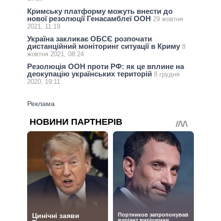
Кримську платформу можуть внести до
нової резолюції Генасамблеї ООН
29 жовтня
2021, 11:19
Україна закликає ОБСЄ розпочати
дистанційний моніторинг ситуації в Криму
8
жовтня 2021, 08:24
Резолюція ООН проти РФ: як це вплине на
деокупацію українських територій
8 грудня
2020, 19:11