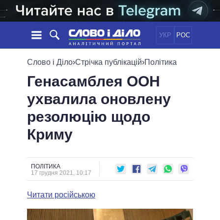
УКР
РОС
НОВИНИ
Слово і Діло
›
Стрічка публікацій
›
Політика
Генасамблея ООН
ОБIЦЯНКИ
СТРІЧКА
ПОЛІТИКА
ухвалила оновлену
ПОДІЇ
ЕКОНОМІКА
ПОЛIТИКИ
резолюцію щодо
СТАТТІ
СУСПІЛЬСТВО
ІНФОГРАФІКА
ДУМКИ
СВІТ
УСІ ПОЛІТИКИ
Криму
ОГЛЯДИ
ПРЕЗИДЕНТ І ОФІС
ВІДЕО
ДАЙДЖЕСТИ
ВЕРХОВНА РАДА
ПОЛІТИКА
ПІДТРИМАТИ
КАБІНЕТ МІНІСТРІВ
17 грудня 2021, 10:17
ГОЛОВИ ОБЛАДМІНІСТРАЦІЙ
ПОРІВНЯННЯ ПОЛІТИКІВ
Читати російською
МЕРИ МІСТ
ВСІ ПЕРСОНИ