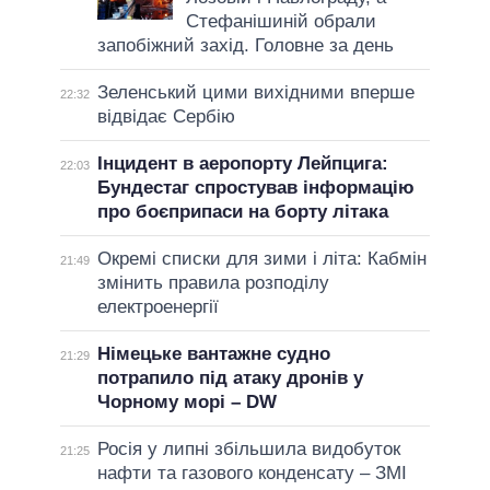
Стефанішиній обрали
запобіжний захід. Головне за день
Зеленський цими вихідними вперше
22:32
відвідає Сербію
Інцидент в аеропорту Лейпцига:
22:03
Бундестаг спростував інформацію
про боєприпаси на борту літака
Окремі списки для зими і літа: Кабмін
21:49
змінить правила розподілу
електроенергії
Німецьке вантажне судно
21:29
потрапило під атаку дронів у
Чорному морі – DW
Росія у липні збільшила видобуток
21:25
нафти та газового конденсату – ЗМІ