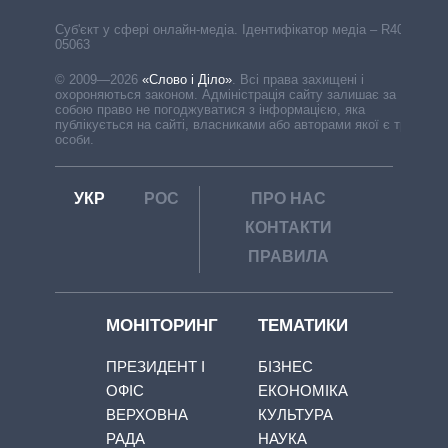
Cуб'єкт у сфері онлайн-медіа. Ідентифікатор медіа – R40-
05063
© 2009—2026
«Слово і Діло»
.
Всі права захищені і
охороняються законом. Адміністрація сайту залишає за
собою право не погоджуватися з інформацією, яка
публікується на сайті, власниками або авторами якої є треті
особи.
УКР
РОС
ПРО НАС
КОНТАКТИ
ПРАВИЛА
МОНІТОРИНГ
ТЕМАТИКИ
ПРЕЗИДЕНТ І
БІЗНЕС
ОФІС
ЕКОНОМІКА
ВЕРХОВНА
КУЛЬТУРА
РАДА
НАУКА