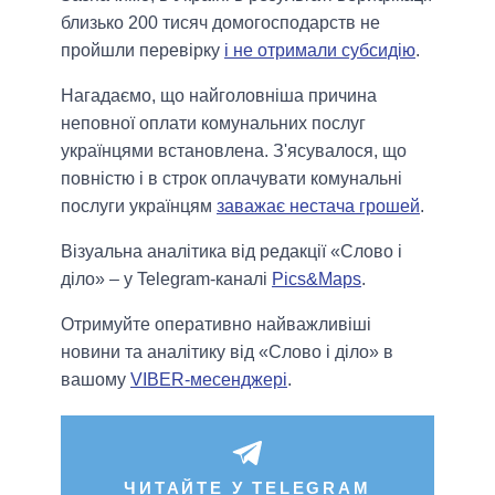
близько 200 тисяч домогосподарств не
пройшли перевірку
і не отримали субсидію
.
Нагадаємо, що найголовніша причина
неповної оплати комунальних послуг
українцями встановлена. З'ясувалося, що
повністю і в строк оплачувати комунальні
послуги українцям
заважає нестача грошей
.
Візуальна аналітика від редакції «Слово і
діло» – у Telegram-каналі
Pics&Maps
.
Отримуйте оперативно найважливіші
новини та аналітику від «Слово і діло» в
вашому
VIBER-месенджері
.
ЧИТАЙТЕ У TELEGRAM