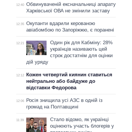
Обвинуваченій ексначальниці апарату
12:40
Харківської ОВА не змінили заставу
Окупанти вдарили керованою
12:35
авіабомбою по Запоріжжю, є поранені
Один рік для Кабміну: 28%
12:21
українців називають цей
строк достатнім для оцінки
дій уряду
Кожен четвертий киянин ставиться
12:12
нейтрально або байдуже до
відставки Федорова
Росія знищила усі АЗС в одній із
12:06
громад на Полтавщині
Стало відомо, як українці
11:39
оцінюють участь блогерів у