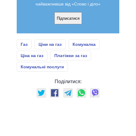
найважливіше від «Слово і діло»
Підписатися
Газ
Ціни на газ
Комуналка
Ціна на газ
Платіжки за газ
Комунальні послуги
Поділитися: