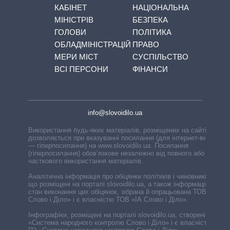
КАБІНЕТ
НАЦІОНАЛЬНА
МІНІСТРІВ
БЕЗПЕКА
ГОЛОВИ
ПОЛІТИКА
ОБЛАДМІНІСТРАЦІЙ
ПРАВО
МЕРИ МІСТ
СУСПІЛЬСТВО
ВСІ ПЕРСОНИ
ФІНАНСИ
info@slovoidilo.ua
Використання будь-яких матеріалів, розміщених на сайті,
дозволяється при вказуванні посилання (для інтернет-видань
— гіперпосилання) на www.slovoidilo.ua. Посилання
(гіперпосилання) обов’язкове незалежно від повного або
часткового використання матеріалів.
Аналітична інформація про обіцянки політиків і чиновників,
що розміщені на порталі slovoidilo.ua, а також інформація про
стан виконання цих обіцянок, зібрана й опрацьована ТОВ «ІА
Слово і Діло» і є власністю ТОВ «ІА Слово і Діло».
Інфографіки, розміщені на порталі slovoidilo.ua, створені ГО
«Система народного контролю Слово і Діло» і є власністю