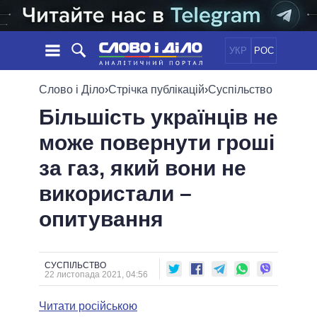
УКР
РОС
НОВИНИ
Слово і Діло
›
Стрічка публікацій
›
Суспільство
Більшість українців не
ОБIЦЯНКИ
СТРІЧКА
ПОЛІТИКА
може повернути гроші
ПОДІЇ
ЕКОНОМІКА
ПОЛIТИКИ
за газ, який вони не
СТАТТІ
СУСПІЛЬСТВО
ІНФОГРАФІКА
ДУМКИ
СВІТ
УСІ ПОЛІТИКИ
використали –
ОГЛЯДИ
ПРЕЗИДЕНТ І ОФІС
опитування
ВІДЕО
ДАЙДЖЕСТИ
ВЕРХОВНА РАДА
ПІДТРИМАТИ
КАБІНЕТ МІНІСТРІВ
ГОЛОВИ ОБЛАДМІНІСТРАЦІЙ
СУСПІЛЬСТВО
ПОРІВНЯННЯ ПОЛІТИКІВ
22 листопада 2021, 04:56
МЕРИ МІСТ
Читати російською
ВСІ ПЕРСОНИ