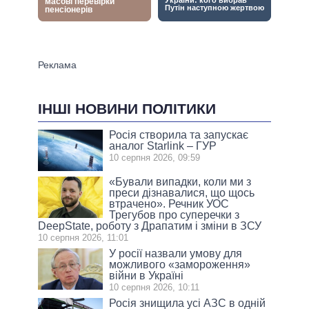
ІНШІ НОВИНИ ПОЛІТИКИ
Росія створила та запускає
аналог Starlink – ГУР
10 серпня 2026, 09:59
«Бували випадки, коли ми з
преси дізнавалися, що щось
втрачено». Речник УОС
Трегубов про cуперечки з
DeepState, роботу з Драпатим і зміни в ЗСУ
10 серпня 2026, 11:01
У росії назвали умову для
можливого «замороження»
війни в Україні
10 серпня 2026, 10:11
Росія знищила усі АЗС в одній