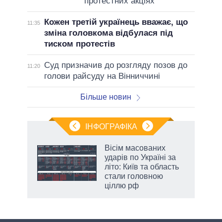
протестних акціях
Кожен третій українець вважає, що
11:35
зміна головкома відбулася під
тиском протестів
Суд призначив до розгляду позов до
11:20
голови райсуду на Вінниччині
Більше новин
ІНФОГРАФІКА
жет
Вісім масованих
ударів по Україні за
ків
літо: Київ та область
стали головною
ціллю рф