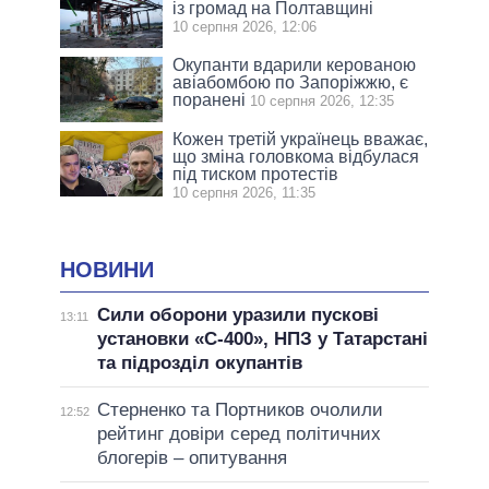
із громад на Полтавщині
10 серпня 2026, 12:06
Окупанти вдарили керованою
авіабомбою по Запоріжжю, є
поранені
10 серпня 2026, 12:35
Кожен третій українець вважає,
що зміна головкома відбулася
під тиском протестів
10 серпня 2026, 11:35
НОВИНИ
Сили оборони уразили пускові
13:11
установки «С-400», НПЗ у Татарстані
та підрозділ окупантів
Стерненко та Портников очолили
12:52
рейтинг довіри серед політичних
блогерів – опитування