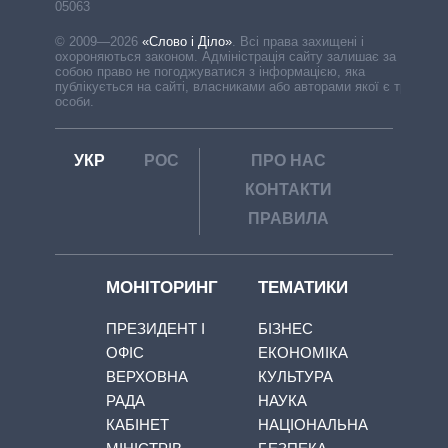
05063
© 2009—2026
«Слово і Діло»
.
Всі права захищені і
охороняються законом. Адміністрація сайту залишає за
собою право не погоджуватися з інформацією, яка
публікується на сайті, власниками або авторами якої є треті
особи.
УКР
РОС
ПРО НАС
КОНТАКТИ
ПРАВИЛА
МОНІТОРИНГ
ТЕМАТИКИ
ПРЕЗИДЕНТ І
БІЗНЕС
ОФІС
ЕКОНОМІКА
ВЕРХОВНА
КУЛЬТУРА
РАДА
НАУКА
КАБІНЕТ
НАЦІОНАЛЬНА