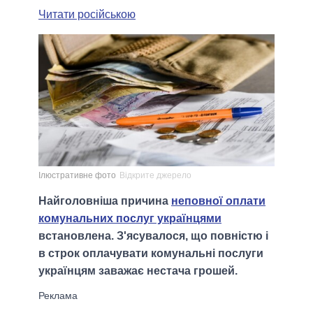
Читати російською
Ілюстративне фото
Відкрите джерело
Найголовніша причина
неповної оплати
комунальних послуг українцями
встановлена. З'ясувалося, що повністю і
в строк оплачувати комунальні послуги
українцям заважає нестача грошей.