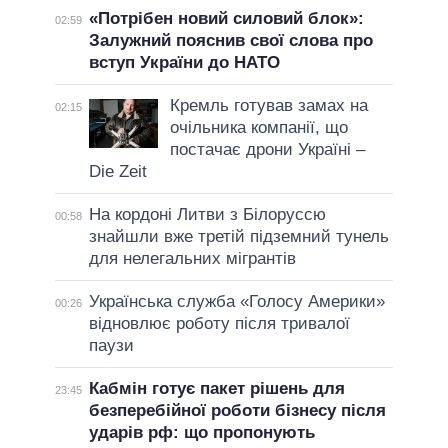
«Потрібен новий силовий блок»:
02:59
Залужний пояснив свої слова про
вступ України до НАТО
Кремль готував замах на
02:15
очільника компанії, що
постачає дрони Україні –
Die Zeit
На кордоні Литви з Білоруссю
00:58
знайшли вже третій підземний тунель
для нелегальних мігрантів
Українська служба «Голосу Америки»
00:26
відновлює роботу після тривалої
паузи
Кабмін готує пакет рішень для
23:45
безперебійної роботи бізнесу після
ударів рф: що пропонують