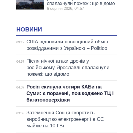
спалахнули пожежі: що відомо
6 серпня 2026, 04:57
НОВИНИ
США відновили повноцінний обмін
09:12
розвідданими з Україною – Politico
Після нічної атаки дронів у
04:57
російському Ярославлі спалахнули
пожежі: що відомо
Росія скинула чотири КАБи на
04:37
Суми: є поранені, пошкоджено ТЦ і
багатоповерхівки
Затемнення Сонця скоротить
03:59
виробництво електроенергії в ЄС
майже на 10 ГВт