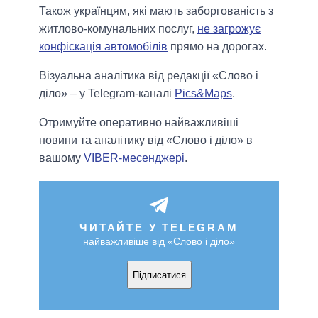
Також українцям, які мають заборгованість з
житлово-комунальних послуг,
не загрожує
конфіскація автомобілів
прямо на дорогах.
Візуальна аналітика від редакції «Слово і
діло» – у Telegram-каналі
Pics&Maps
.
Отримуйте оперативно найважливіші
новини та аналітику від «Слово і діло» в
вашому
VIBER-месенджері
.
ЧИТАЙТЕ У TELEGRAM
найважливіше від «Слово і діло»
Підписатися