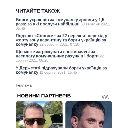
ЧИТАЙТЕ ТАКОЖ
Борги українців за комуналку зросли у 1,5
раза: за які послуги найбільші
30 вересня 2021,
06:46
Подкаст «Словом» за 22 вересня: перехід у
жовту зону карантину та борги українців за
комуналку
22 вересня 2021, 07:10
Що може загрожувати споживачеві за
несплату комунальних рахунків і борги
22
серпня 2021, 06:28
У Держстаті підрахували борги українців за
комуналку
11 серпня 2021, 16:45