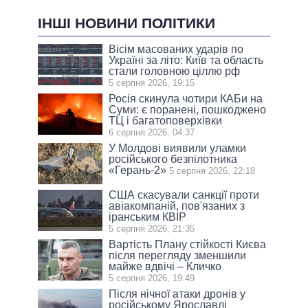
ІНШІ НОВИНИ ПОЛІТИКИ
Вісім масованих ударів по
Україні за літо: Київ та область
стали головною ціллю рф
5 серпня 2026, 19:15
Росія скинула чотири КАБи на
Суми: є поранені, пошкоджено
ТЦ і багатоповерхівки
6 серпня 2026, 04:37
У Молдові виявили уламки
російського безпілотника
«Герань-2»
5 серпня 2026, 22:18
США скасували санкції проти
авіакомпаній, пов'язаних з
іранським КВІР
5 серпня 2026, 21:35
Вартість Плану стійкості Києва
після перегляду зменшили
майже вдвічі – Кличко
5 серпня 2026, 19:49
Після нічної атаки дронів у
російському Ярославлі