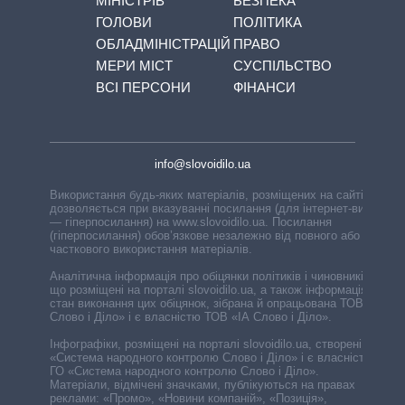
МІНІСТРІВ
БЕЗПЕКА
ГОЛОВИ
ПОЛІТИКА
ОБЛАДМІНІСТРАЦІЙ
ПРАВО
МЕРИ МІСТ
СУСПІЛЬСТВО
ВСІ ПЕРСОНИ
ФІНАНСИ
info@slovoidilo.ua
Використання будь-яких матеріалів, розміщених на сайті,
дозволяється при вказуванні посилання (для інтернет-видань
— гіперпосилання) на www.slovoidilo.ua. Посилання
(гіперпосилання) обов’язкове незалежно від повного або
часткового використання матеріалів.
Аналітична інформація про обіцянки політиків і чиновників,
що розміщені на порталі slovoidilo.ua, а також інформація про
стан виконання цих обіцянок, зібрана й опрацьована ТОВ «ІА
Слово і Діло» і є власністю ТОВ «ІА Слово і Діло».
Інфографіки, розміщені на порталі slovoidilo.ua, створені ГО
«Система народного контролю Слово і Діло» і є власністю
ГО «Система народного контролю Слово і Діло».
Матеріали, відмічені значками, публікуються на правах
реклами: «Промо», «Новини компаній», «Позиція»,