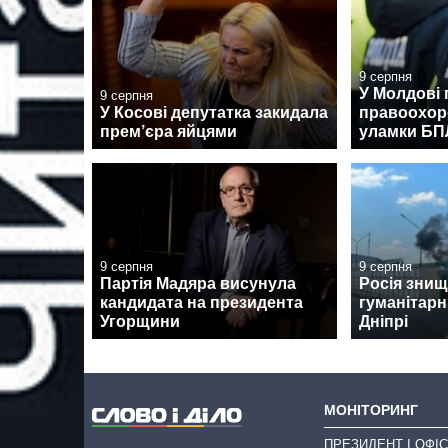
9 серпня
У Молдові 
9 серпня
У Косові депутатка закидала
правоохор
прем’єра яйцями
уламки Б
9 серпня
9 серпня
Партія Мадяра висунула
Росія зни
кандидата на президента
гуманітарн
Угорщини
Дніпрі
МОНІТОРИНГ
ПРЕЗИДЕНТ І ОФІС