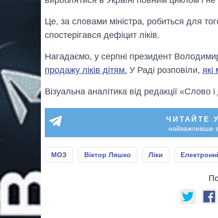
Це, за словами міністра, робиться для того
спостерігався дефіцит ліків.
Нагадаємо, у серпні президент Володим
продажу ліків дітям.
У Раді розповіли,
які
Візуальна аналітика від редакції «Слово і
ЧИТАЙТЕ 
найважливіше в
МОЗ
Віктор Ляшко
Ліки
Електронні
По