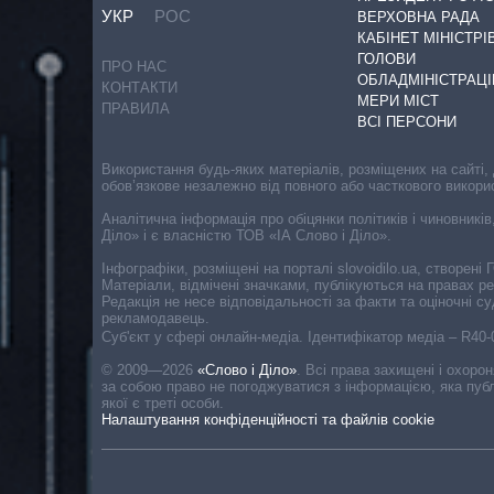
УКР
РОС
ВЕРХОВНА РАДА
КАБІНЕТ МІНІСТРІ
ГОЛОВИ
ПРО НАС
ОБЛАДМІНІСТРАЦІ
КОНТАКТИ
МЕРИ МІСТ
ПРАВИЛА
ВСІ ПЕРСОНИ
Використання будь-яких матеріалів, розміщених на сайті,
обов’язкове незалежно від повного або часткового викори
Аналітична інформація про обіцянки політиків і чиновників
Діло» і є власністю ТОВ «ІА Слово і Діло».
Інфографіки, розміщені на порталі slovoidilo.ua, створен
Матеріали, відмічені значками, публікуються на правах р
Редакція не несе відповідальності за факти та оціночні 
рекламодавець.
Cуб'єкт у сфері онлайн-медіа. Ідентифікатор медіа – R40
© 2009—2026
«Слово і Діло»
.
Всі права захищені і охоро
за собою право не погоджуватися з інформацією, яка публ
якої є треті особи.
Налаштування конфіденційності та файлів cookie