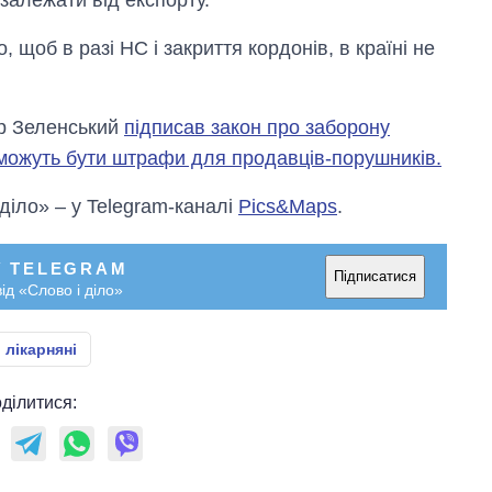
, щоб в разі НС і закриття кордонів, в країні не
ир Зеленський
підписав закон про заборону
 можуть бути штрафи для продавців-порушників.
 діло» – у Telegram-каналі
Pics&Maps
.
У TELEGRAM
Підписатися
ід «Слово і діло»
 лікарняні
ділитися: