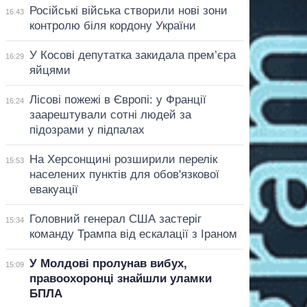
Російські війська створили нові зони
16:43
контролю біля кордону України
У Косові депутатка закидала прем’єра
16:29
яйцями
Лісові пожежі в Європі: у Франції
16:24
заарештували сотні людей за
підозрами у підпалах
На Херсонщині розширили перелік
15:53
населених пунктів для обов'язкової
евакуації
Головний генерал США застеріг
15:34
команду Трампа від ескалації з Іраном
У Молдові пролунав вибух,
15:09
правоохоронці знайшли уламки
БПЛА