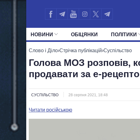
НОВИНИ
ОБIЦЯНКИ
ПОЛIТИКИ
УСІ ПОЛІТИКИ
ПРЕЗИДЕНТ І ОФ
Слово і Діло
›
Стрічка публікацій
›
Суспільство
Голова МОЗ розповів, к
продавати за е-рецепт
СУСПІЛЬСТВО
28 серпня 2021, 18:48
Читати російською