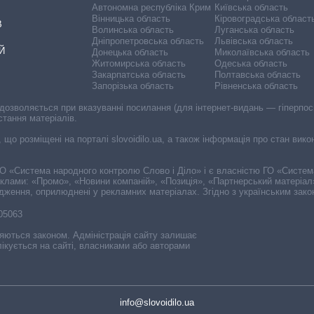
Автономна республіка Крим
Київська область
Вінницька область
Кіровоградська област
В
Волинська область
Луганська область
Дніпропетровська область
Львівська область
Й
Донецька область
Миколаївська область
Житомирська область
Одеська область
Закарпатська область
Полтавська область
Запорізька область
Рівненська область
 дозволяється при вказуванні посилання (для інтернет-видань — гіперпоси
стання матеріалів.
, що розміщені на порталі slovoidilo.ua, а також інформація про стан вик
і ГО «Система народного контролю Слово і Діло» і є власністю ГО «Систе
еклами: «Промо», «Новини компаній», «Позиція», «Партнерський матеріал
судження, оприлюднені у рекламних матеріалах. Згідно з українським зак
-05063
няються законом. Адміністрація сайту залишає
ікується на сайті, власниками або авторами
info@slovoidilo.ua