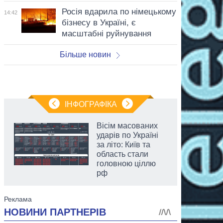
Росія вдарила по німецькому
14:42
бізнесу в Україні, є
масштабні руйнування
Більше новин
ІНФОГРАФІКА
Вісім масованих
ударів по Україні
за літо: Київ та
область стали
головною ціллю
рф