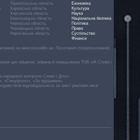
Тернопільська область
Економіка
ь
Харківська область
Культура
Херсонська область
Наука
Хмельницька область
Національна безпека
Черкаська область
Політика
Чернівецька область
Право
Чернігівська область
Суспільство
Фінанси
лання) на www.slovoidilo.ua. Посилання (гіперпосилання)
онання цих обіцянок, зібрана й опрацьована ТОВ «ІА Слово і
ма народного контролю Слово і Діло».
», «Спецпроєкт», «За підтримки».
онодавством відповідальність за зміст реклами несе