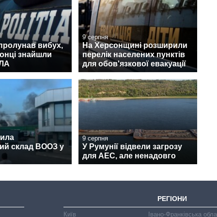
9 серпня
пролунав вибух,
На Херсонщині розширили
онці знайшли
перелік населених пунктів
ПЛА
для обов'язкової евакуації
щила
9 серпня
ий склад ВООЗ у
У Румунії відвели загрозу
для АЕС, але ненадовго
РЕГІОНИ
Київ
Івано-Франківська обл