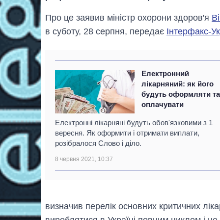
Про це заявив міністр охорони здоров'я
В
в суботу, 28 серпня, передає
Інтерфакс-Ук
Електронний
лікарняний: як його
будуть оформляти т
оплачувати
Електронні лікарняні будуть обов'язковими з 1
вересня. Як оформити і отримати виплати,
розібралося Слово і діло.
8 червня 2021, 10:37
визначив перелік основних критичних лікар
вироблятися в Україні повним циклом і не 