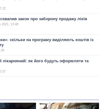
7:22
схвалив закон про заборону продажу ліків
 2021, 13:48
іки»: скільки на програму виділяють коштів із
ту
:28
 лікарняний: як його будуть оформляти та
0:37