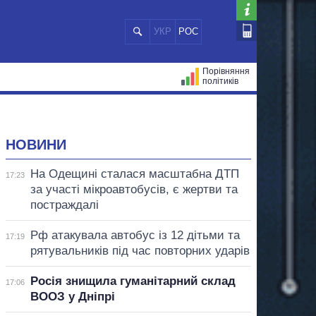
УКР
РОС
Порівняння
політиків
ЦІЙ
МЕРИ МІСТ
ВСІ ПЕРСОНИ
НОВИНИ
На Одещині сталася масштабна ДТП
17:23
за участі мікроавтобусів, є жертви та
постраждалі
Рф атакувала автобус із 12 дітьми та
17:19
рятувальників під час повторних ударів
Росія знищила гуманітарний склад
17:06
ВООЗ у Дніпрі