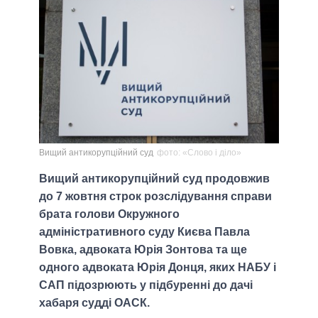
Вищий антикорупційний суд
фото: «Слово і діло»
Вищий антикорупційний суд продовжив
до 7 жовтня строк розслідування справи
брата голови Окружного
адміністративного суду Києва Павла
Вовка, адвоката Юрія Зонтова та ще
одного адвоката Юрія Донця, яких НАБУ і
САП підозрюють у підбуренні до дачі
хабаря судді ОАСК.