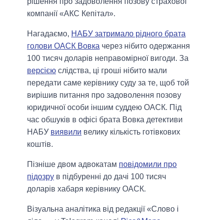
рішення про задоволення позову страхової
компанії «АКС Кепітал».
Нагадаємо,
НАБУ затримало рідного брата
голови ОАСК Вовка
через нібито одержання
100 тисяч доларів неправомірної вигоди. За
версією
слідства, ці гроші нібито мали
передати саме керівнику суду за те, щоб той
вирішив питання про задоволення позову
юридичної особи іншим суддею ОАСК. Під
час обшуків в офісі брата Вовка детективи
НАБУ
виявили
велику кількість готівкових
коштів.
Пізніше двом адвокатам
повідомили про
підозру
в підбуренні до дачі 100 тисяч
доларів хабаря керівнику ОАСК.
Візуальна аналітика від редакції «Слово і