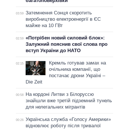
багатоповерхівки
Затемнення Сонця скоротить
03:59
виробництво електроенергії в ЄС
майже на 10 ГВт
«Потрібен новий силовий блок»:
02:59
Залужний пояснив свої слова про
вступ України до НАТО
Кремль готував замах на
02:15
очільника компанії, що
постачає дрони Україні –
Die Zeit
На кордоні Литви з Білоруссю
00:58
знайшли вже третій підземний тунель
для нелегальних мігрантів
Українська служба «Голосу Америки»
00:26
відновлює роботу після тривалої