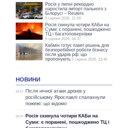
Росія у липні рекордно
наростила імпорт пального з
Білорусі – Reuters
5 серпня 2026, 21:00
Росія скинула чотири КАБи на
Суми: є поранені, пошкоджено
ТЦ і багатоповерхівки
6 серпня 2026, 04:37
Кабмін готує пакет рішень для
безперебійної роботи бізнесу
після ударів рф: що
пропонують
5 серпня 2026, 23:45
НОВИНИ
Після нічної атаки дронів у
04:57
російському Ярославлі спалахнули
пожежі: що відомо
Росія скинула чотири КАБи на
04:37
Суми: є поранені, пошкоджено ТЦ і