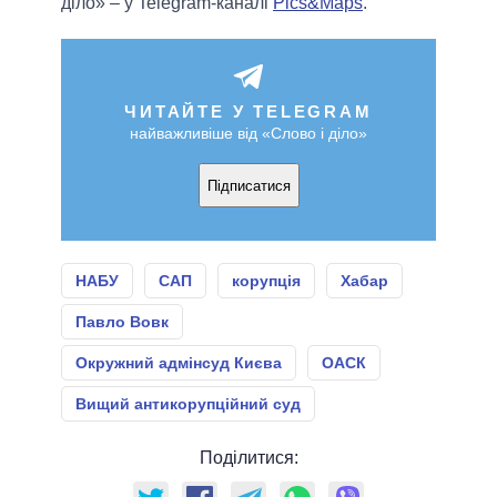
діло» – у Telegram-каналі
Pics&Maps
.
ЧИТАЙТЕ У TELEGRAM
найважливіше від «Слово і діло»
Підписатися
НАБУ
САП
корупція
Хабар
Павло Вовк
Окружний адмінсуд Києва
ОАСК
Вищий антикорупційний суд
Поділитися: