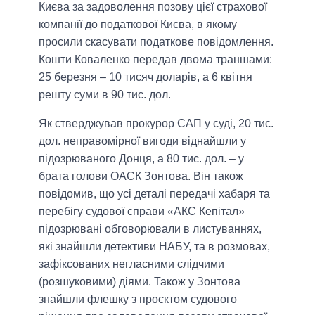
Києва за задоволення позову цієї страхової
компанії до податкової Києва, в якому
просили скасувати податкове повідомлення.
Кошти Коваленко передав двома траншами:
25 березня – 10 тисяч доларів, а 6 квітня
решту суми в 90 тис. дол.
Як стверджував прокурор САП у суді, 20 тис.
дол. неправомірної вигоди віднайшли у
підозрюваного Донця, а 80 тис. дол. – у
брата голови ОАСК Зонтова. Він також
повідомив, що усі деталі передачі хабаря та
перебігу судової справи «АКС Кепітал»
підозрювані обговорювали в листуваннях,
які знайшли детективи НАБУ, та в розмовах,
зафіксованих негласними слідчими
(розшуковими) діями. Також у Зонтова
знайшли флешку з проєктом судового