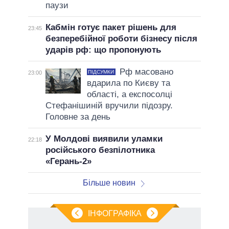
паузи
Кабмін готує пакет рішень для
23:45
безперебійної роботи бізнесу після
ударів рф: що пропонують
Рф масовано
ПІДСУМКИ
23:00
вдарила по Києву та
області, а експосолці
Стефанішиній вручили підозру.
Головне за день
У Молдові виявили уламки
22:18
російського безпілотника
«Герань-2»
Більше новин
ІНФОГРАФІКА