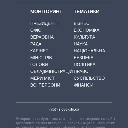
МОНІТОРИНГ
ТЕМАТИКИ
ПРЕЗИДЕНТ І
БІЗНЕС
ОФІС
ЕКОНОМІКА
ВЕРХОВНА
КУЛЬТУРА
РАДА
НАУКА
КАБІНЕТ
НАЦІОНАЛЬНА
МІНІСТРІВ
БЕЗПЕКА
ГОЛОВИ
ПОЛІТИКА
ОБЛАДМІНІСТРАЦІЙ
ПРАВО
МЕРИ МІСТ
СУСПІЛЬСТВО
ВСІ ПЕРСОНИ
ФІНАНСИ
info@slovoidilo.ua
Використання будь-яких матеріалів, розміщених на сайті,
дозволяється при вказуванні посилання (для інтернет-видань
— гіперпосилання) на www.slovoidilo.ua. Посилання