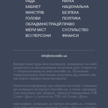
РАДА
НАУКА
КАБІНЕТ
НАЦІОНАЛЬНА
МІНІСТРІВ
БЕЗПЕКА
ГОЛОВИ
ПОЛІТИКА
ОБЛАДМІНІСТРАЦІЙ
ПРАВО
МЕРИ МІСТ
СУСПІЛЬСТВО
ВСІ ПЕРСОНИ
ФІНАНСИ
info@slovoidilo.ua
Використання будь-яких матеріалів, розміщених на сайті,
дозволяється при вказуванні посилання (для інтернет-видань
— гіперпосилання) на www.slovoidilo.ua. Посилання
(гіперпосилання) обов’язкове незалежно від повного або
часткового використання матеріалів.
Аналітична інформація про обіцянки політиків і чиновників,
що розміщені на порталі slovoidilo.ua, а також інформація про
стан виконання цих обіцянок, зібрана й опрацьована ТОВ «ІА
Слово і Діло» і є власністю ТОВ «ІА Слово і Діло».
Інфографіки, розміщені на порталі slovoidilo.ua, створені ГО
«Система народного контролю Слово і Діло» і є власністю