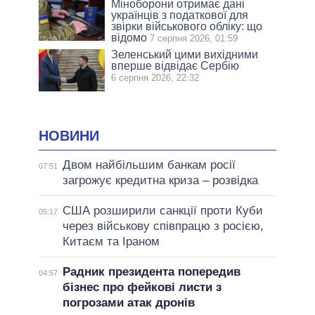
Міноборони отримає дані
українців з податкової для
звірки військового обліку: що
відомо
7 серпня 2026, 01:59
Зеленський цими вихідними
вперше відвідає Сербію
6 серпня 2026, 22:32
НОВИНИ
Двом найбільшим банкам росії
07:51
загрожує кредитна криза – розвідка
США розширили санкції проти Куби
05:17
через військову співпрацю з росією,
Китаєм та Іраном
Радник президента попередив
04:57
бізнес про фейкові листи з
погрозами атак дронів