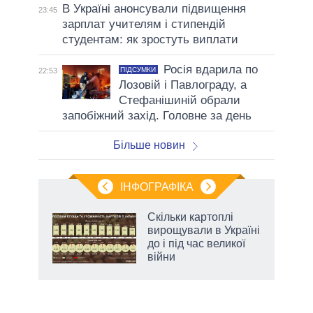
В Україні анонсували підвищення
23:45
зарплат учителям і стипендій
студентам: як зростуть виплати
Росія вдарила по
ПІДСУМКИ
22:53
Лозовій і Павлограду, а
Стефанішиній обрали
запобіжний захід. Головне за день
Більше новин
ІНФОГРАФІКА
и на
Скільки картоплі
вирощували в Україні
а
до і під час великої
війни