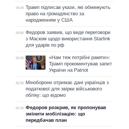
Трамп підписав укази, які обмежують
04:39
право на громадянство за
народженням у США
Федоров заявив, що веде переговори
03:56
з Маском щодо використання Starlink
для ударів по рф
«Нам теж потрібні ракети»:
02:59
Трамп прокоментував запит
України на Patriot
Міноборони отримає дані українців з
01:59
податкової для звірки військового
обліку: що відомо
Федоров розкрив, як пропонував
01:24
змінити мобілізацію: що
передбачав план