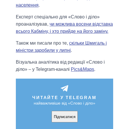
населення
.
Експерт спеціально для «Слово і діло»
проаналізував,
чи можлива восени відставка
всього Кабміну, і хто прийде на його заміну.
Також ми писали про те,
скільки Шмигаль і
міністри заробили у липні
.
Візуальна аналітика від редакції «Слово і
діло» – у Telegram-каналі
Pics&Maps
.
ЧИТАЙТЕ У TELEGRAM
найважливіше від «Слово і діло»
Підписатися