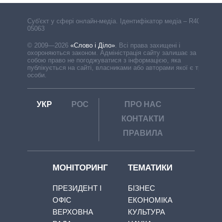
Cуб'єкт у сфері онлайн-медіа. Ідентифікатор медіа – R40-
05063
© 2009—2026
«Слово і Діло»
.
Всі права захищені і
охороняються законом. Адміністрація сайту залишає за
собою право не погоджуватися з інформацією, яка
публікується на сайті, власниками або авторами якої є треті
особи.
УКР
РОС
ПРО НАС
КОНТАКТИ
ПРАВИЛА
МОНІТОРИНГ
ТЕМАТИКИ
ПРЕЗИДЕНТ І
БІЗНЕС
ОФІС
ЕКОНОМІКА
ВЕРХОВНА
КУЛЬТУРА