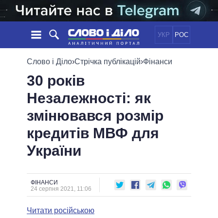
УКР
РОС
НОВИНИ
Слово і Діло
›
Стрічка публікацій
›
Фінанси
30 років
ОБIЦЯНКИ
СТРІЧКА
ПОЛІТИКА
Незалежності: як
ПОДІЇ
ЕКОНОМІКА
ПОЛIТИКИ
змінювався розмір
СТАТТІ
СУСПІЛЬСТВО
ІНФОГРАФІКА
ДУМКИ
СВІТ
УСІ ПОЛІТИКИ
кредитів МВФ для
ОГЛЯДИ
ПРЕЗИДЕНТ І ОФІС
України
ВІДЕО
ДАЙДЖЕСТИ
ВЕРХОВНА РАДА
ПІДТРИМАТИ
КАБІНЕТ МІНІСТРІВ
ГОЛОВИ ОБЛАДМІНІСТРАЦІЙ
ФІНАНСИ
ПОРІВНЯННЯ ПОЛІТИКІВ
24 серпня 2021, 11:06
МЕРИ МІСТ
Читати російською
ВСІ ПЕРСОНИ