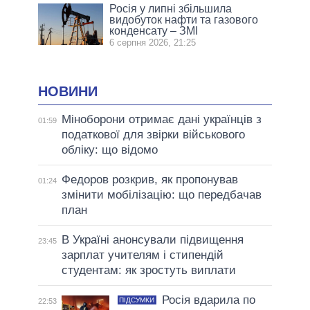
Росія у липні збільшила
видобуток нафти та газового
конденсату – ЗМІ
6 серпня 2026, 21:25
НОВИНИ
Міноборони отримає дані українців з
01:59
податкової для звірки військового
обліку: що відомо
Федоров розкрив, як пропонував
01:24
змінити мобілізацію: що передбачав
план
В Україні анонсували підвищення
23:45
зарплат учителям і стипендій
студентам: як зростуть виплати
Росія вдарила по
ПІДСУМКИ
22:53