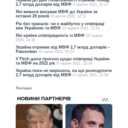
2,7 млрд доларів від МВФ
3 серпня 2021, 11:12
Які вимоги висував МВФ до України за
останні 26 років
23 квітня 2020, 12:12
Рік без траншів: чи є майбутнє у співпраці
між Україною та МВФ
23 червня 2021, 13:16
Які країни співпрацюють із МВФ
19 травня
2020, 14:36
Україна отримає від МВФ 2,7 млрд доларів –
Рашкован
10 липня 2021, 05:23
У Fitch дали прогноз щодо співпраці України
та МВФ на 2022 рік
9 серпня 2021, 12:34
Україна поки не вирішила, на що розподілити
2,7 млрд доларів від МВФ
4 серпня 2021, 12:58