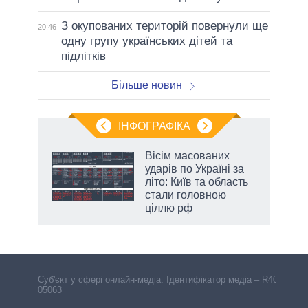
З окупованих територій повернули ще
20:46
одну групу українських дітей та
підлітків
Більше новин
ІНФОГРАФІКА
Вісім масованих
ть
ударів по Україні за
літо: Київ та область
стали головною
ціллю рф
Cуб'єкт у сфері онлайн-медіа. Ідентифікатор медіа – R40-
05063