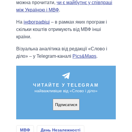
можна прочитати,
чи є майбутнє у співпраці
між Україною і МВФ
.
На
інфографіці
– в рамках яких програм і
скільки коштів отримують від МВФ інші
країни.
Візуальна аналітика від редакції «Слово і
діло» – у Telegram-каналі
Pics&Maps
.
ЧИТАЙТЕ У TELEGRAM
найважливіше від «Слово і діло»
Підписатися
МВФ
День Незалежності