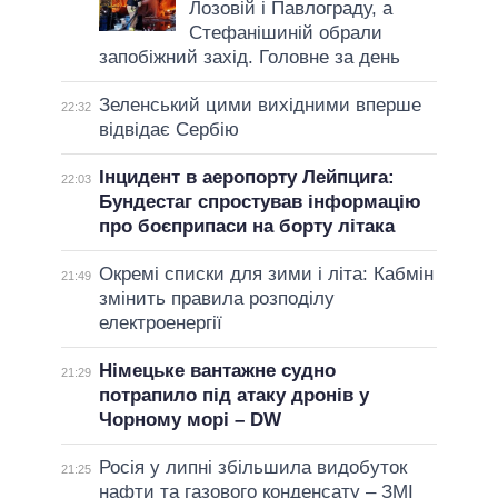
Лозовій і Павлограду, а
Стефанішиній обрали
запобіжний захід. Головне за день
Зеленський цими вихідними вперше
22:32
відвідає Сербію
Інцидент в аеропорту Лейпцига:
22:03
Бундестаг спростував інформацію
про боєприпаси на борту літака
Окремі списки для зими і літа: Кабмін
21:49
змінить правила розподілу
електроенергії
Німецьке вантажне судно
21:29
потрапило під атаку дронів у
Чорному морі – DW
Росія у липні збільшила видобуток
21:25
нафти та газового конденсату – ЗМІ