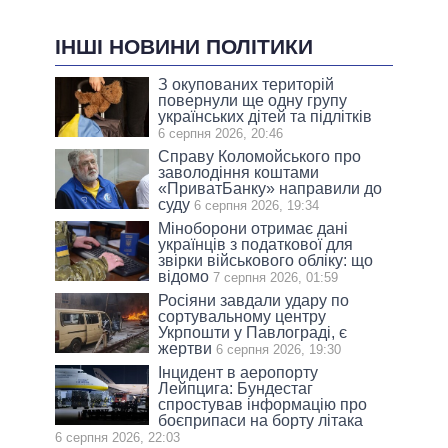
ІНШІ НОВИНИ ПОЛІТИКИ
З окупованих територій
повернули ще одну групу
українських дітей та підлітків
6 серпня 2026, 20:46
Справу Коломойського про
заволодіння коштами
«ПриватБанку» направили до
суду
6 серпня 2026, 19:34
Міноборони отримає дані
українців з податкової для
звірки військового обліку: що
відомо
7 серпня 2026, 01:59
Росіяни завдали удару по
сортувальному центру
Укрпошти у Павлограді, є
жертви
6 серпня 2026, 19:30
Інцидент в аеропорту
Лейпцига: Бундестаг
спростував інформацію про
боєприпаси на борту літака
6 серпня 2026, 22:03