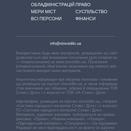
ОБЛАДМІНІСТРАЦІЙ
ПРАВО
МЕРИ МІСТ
СУСПІЛЬСТВО
ВСІ ПЕРСОНИ
ФІНАНСИ
info@slovoidilo.ua
Використання будь-яких матеріалів, розміщених на сайті,
дозволяється при вказуванні посилання (для інтернет-видань
— гіперпосилання) на www.slovoidilo.ua. Посилання
(гіперпосилання) обов’язкове незалежно від повного або
часткового використання матеріалів.
Аналітична інформація про обіцянки політиків і чиновників,
що розміщені на порталі slovoidilo.ua, а також інформація про
стан виконання цих обіцянок, зібрана й опрацьована ТОВ «ІА
Слово і Діло» і є власністю ТОВ «ІА Слово і Діло».
Інфографіки, розміщені на порталі slovoidilo.ua, створені ГО
«Система народного контролю Слово і Діло» і є власністю
ГО «Система народного контролю Слово і Діло».
Матеріали, відмічені значками, публікуються на правах
реклами: «Промо», «Новини компаній», «Позиція»,
«Партнерський матеріал», «Спецпроєкт», «За підтримки».
Редакція не несе відповідальності за факти та оціночні