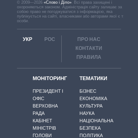
© 2009—2026
«Слово і Діло»
.
Всі права захищені і
охороняються законом. Адміністрація сайту залишає за
собою право не погоджуватися з інформацією, яка
публікується на сайті, власниками або авторами якої є треті
особи.
УКР
РОС
ПРО НАС
КОНТАКТИ
ПРАВИЛА
МОНІТОРИНГ
ТЕМАТИКИ
ПРЕЗИДЕНТ І
БІЗНЕС
ОФІС
ЕКОНОМІКА
ВЕРХОВНА
КУЛЬТУРА
РАДА
НАУКА
КАБІНЕТ
НАЦІОНАЛЬНА
МІНІСТРІВ
БЕЗПЕКА
ГОЛОВИ
ПОЛІТИКА