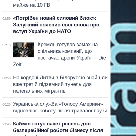
майже на 10 ГВт
«Потрібен новий силовий блок»:
02:59
Залужний пояснив свої слова про
вступ України до НАТО
Кремль готував замах на
02:15
очільника компанії, що
постачає дрони Україні – Die
Zeit
На кордоні Литви з Білоруссю знайшли
00:58
вже третій підземний тунель для
нелегальних мігрантів
Українська служба «Голосу Америки»
00:26
відновлює роботу після тривалої паузи
Кабмін готує пакет рішень для
23:45
безперебійної роботи бізнесу після