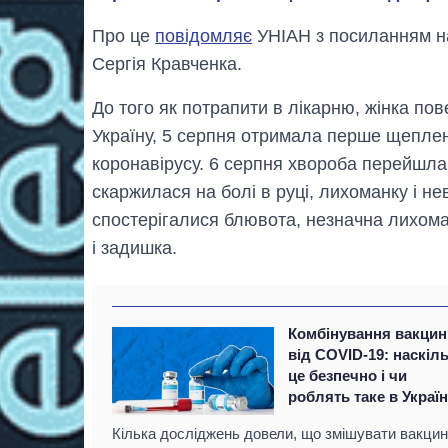
Про це
повідомляє
УНІАН з посиланням на
Сергія Кравченка.
До того як потрапити в лікарню, жінка по
Україну, 5 серпня отримала перше щеплен
коронавірусу. 6 серпня хвороба перейшла
скаржилася на болі в руці, лихоманку і не
спостерігалися блювота, незначна лихоман
і задишка.
Комбінування вакцин
від COVID-19: наскіл
це безпечно і чи
роблять таке в Україн
Кілька досліджень довели, що змішувати вакци