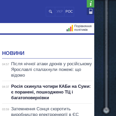
УКР
РОС
Порівняння
політиків
ЦІЙ
МЕРИ МІСТ
ВСІ ПЕРСОНИ
НОВИНИ
Після нічної атаки дронів у російському
04:57
Ярославлі спалахнули пожежі: що
відомо
Росія скинула чотири КАБи на Суми:
04:37
є поранені, пошкоджено ТЦ і
багатоповерхівки
Затемнення Сонця скоротить
03:59
виробництво електроенергії в ЄС