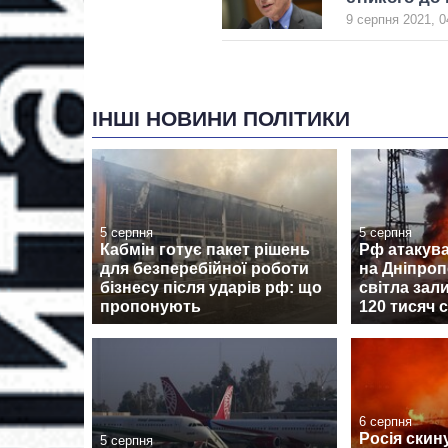
9 серпня 2021, 0
ІНШІ НОВИНИ ПОЛІТИКИ
5 серпня
5 серпня
Кабмін готує пакет рішень
Рф атакува
для безперебійної роботи
на Дніпроп
бізнесу після ударів рф: що
світла за
пропонують
120 тисяч 
6 серпня
Росія скин
5 серпня