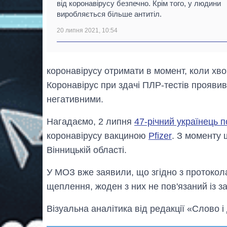
від коронавірусу безпечно. Крім того, у людини
виробляється більше антитіл.
20 липня 2021, 10:54
коронавірусу отримати в момент, коли хв
Коронавірус при здачі ПЛР-тестів проявивс
негативними.
Нагадаємо, 2 липня
47-річний українець 
коронавірусу вакциною
Pfizer
. З моменту 
Вінницькій області.
У МОЗ вже заявили, що згідно з протокол
щеплення, жоден з них не пов'язаний із 
Візуальна аналітика від редакції «Слово і