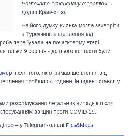
рф
Розпочато інтенсивну терапію
», -
додав Кравченко.
На його думку, киянка могла захворіти
в Туреччині, а щеплення від
ороба перебувала на початковому етапі.
я тільки 9 серпня - до цього всі тести були
помер
після того, як отримав щеплення від
щеплення пройшло 4 години, інцидент стався у
ами розслідування летальних випадків після
застосуванням вакцин проти COVID-19.
 діло» – у Telegram-каналі
Pics&Maps
.