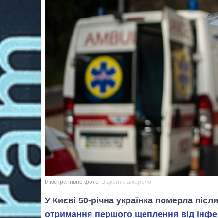
Ілюстративне фото
Відкрите джерело
У Києві 50-річна українка померла після
отримання першого щеплення від інфек