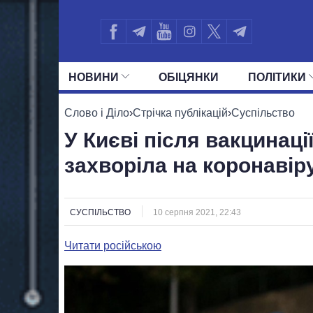
НОВИНИ
ОБIЦЯНКИ
ПОЛIТИКИ
УСІ ПОЛІТИКИ
ПРЕЗИДЕНТ І ОФ
Слово і Діло
›
Стрічка публікацій
›
Суспільство
У Києві після вакцинац
захворіла на коронавір
СУСПІЛЬСТВО
10 серпня 2021, 22:43
Читати російською