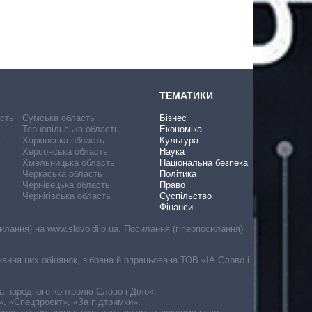
ТЕМАТИКИ
асть
Сумська область
Бізнес
Тернопільська область
Економіка
ь
Харківська область
Культура
Херсонська область
Наука
Хмельницька область
Національна безпека
Черкаська область
Політика
Чернівецька область
Право
Чернігівська область
Суспільство
Фінанси
лання) на www.slovoidilo.ua. Посилання (гіперпосилання)
онання цих обіцянок, зібрана й опрацьована ТОВ «ІА Слово і
ма народного контролю Слово і Діло».
», «Спецпроєкт», «За підтримки».