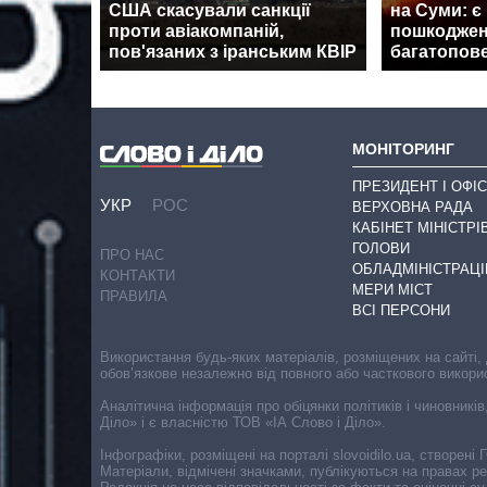
США скасували санкції
на Суми: є
проти авіакомпаній,
пошкоджен
пов'язаних з іранським КВІР
багатопов
МОНІТОРИНГ
ПРЕЗИДЕНТ І ОФІС
УКР
РОС
ВЕРХОВНА РАДА
КАБІНЕТ МІНІСТРІ
ГОЛОВИ
ПРО НАС
ОБЛАДМІНІСТРАЦІ
КОНТАКТИ
МЕРИ МІСТ
ПРАВИЛА
ВСІ ПЕРСОНИ
Використання будь-яких матеріалів, розміщених на сайті,
обов’язкове незалежно від повного або часткового викори
Аналітична інформація про обіцянки політиків і чиновників
Діло» і є власністю ТОВ «ІА Слово і Діло».
Інфографіки, розміщені на порталі slovoidilo.ua, створен
Матеріали, відмічені значками, публікуються на правах р