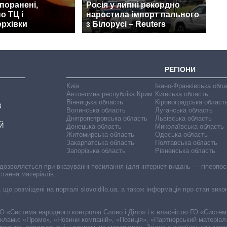
 поранені,
Росія у липні рекордно
о ТЦ і
наростила імпорт пального
ерхівки
з Білорусі – Reuters
РЕГІОНИ
Київ
Івано-Франківська обл
Автономна республіка Крим
Київська область
Вінницька область
Кіровоградська област
В
Волинська область
Луганська область
Дніпропетровська область
Львівська область
Й
Донецька область
Миколаївська область
Житомирська область
Одеська область
Закарпатська область
Полтавська область
Запорізька область
Рівненська область
 дозволяється при вказуванні посилання (для інтернет-видань — гіперпоси
стання матеріалів.
, що розміщені на порталі slovoidilo.ua, а також інформація про стан вик
і ГО «Система народного контролю Слово і Діло» і є власністю ГО «Систе
еклами: «Промо», «Новини компаній», «Позиція», «Партнерський матеріал