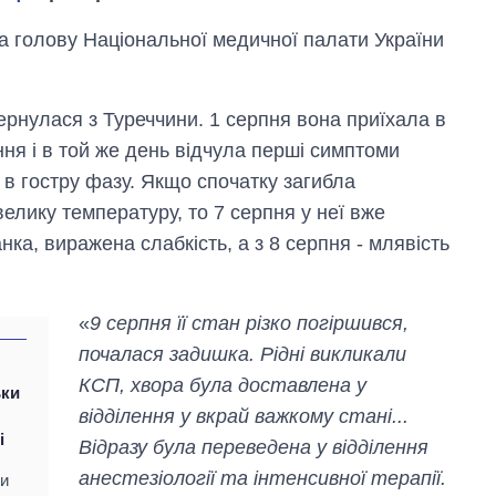
 голову Національної медичної палати України
вернулася з Туреччини. 1 серпня вона приїхала в
ня і в той же день відчула перші симптоми
 в гостру фазу. Якщо спочатку загибла
велику температуру, то 7 серпня у неї вже
ка, виражена слабкість, а з 8 серпня - млявість
«
9 серпня її стан різко погіршився,
почалася задишка. Рідні викликали
КСП, хвора була доставлена у
ьки
Вісім масованих
відділення у вкрай важкому стані...
ударів по Україні
і
за літо: Київ та
Відразу була переведена у відділення
область стали
анестезіології та інтенсивної терапії.
ни
головною ціллю