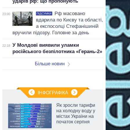
ударів рф: що пропонують
Рф масовано
ПІДСУМКИ
23:00
вдарила по Києву та області,
а експосолці Стефанішиній
вручили підозру. Головне за день
У Молдові виявили уламки
22:18
російського безпілотника «Герань-2»
Більше новин
ІНФОГРАФІКА
Як зросли тарифи
на холодну воду у
містах України на
початок серпня