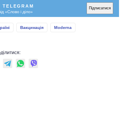
У TELEGRAM
Підписатися
ід «Слово і діло»
раїні
Вакцинація
Moderna
ділитися: