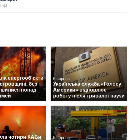
4:44
ла енергооб'єкти
6 серпня
етровщині, без
Українська служба «Голосу
лишилися понад
Америки» відновлює
сімей
роботу після тривалої паузи
ула чотири КАБи
5 серпня