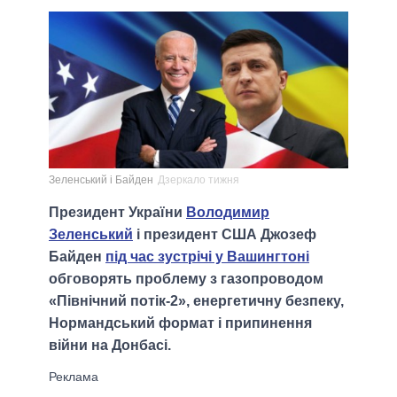
Зеленський і Байден
Дзеркало тижня
Президент України
Володимир
Зеленський
і президент США Джозеф
Байден
під час зустрічі у Вашингтоні
обговорять проблему з газопроводом
«Північний потік-2», енергетичну безпеку,
Нормандський формат і припинення
війни на Донбасі.