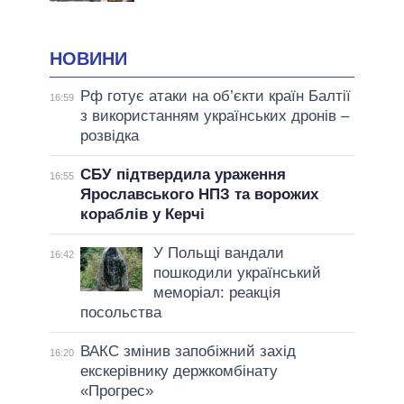
НОВИНИ
Рф готує атаки на об’єкти країн Балтії
16:59
з використанням українських дронів –
розвідка
СБУ підтвердила ураження
16:55
Ярославського НПЗ та ворожих
кораблів у Керчі
У Польщі вандали
16:42
пошкодили український
меморіал: реакція
посольства
ВАКС змінив запобіжний захід
16:20
екскерівнику держкомбінату
«Прогрес»