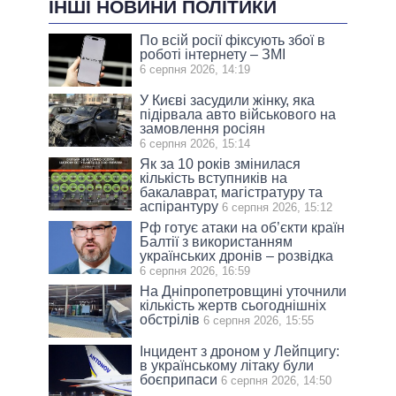
ІНШІ НОВИНИ ПОЛІТИКИ
По всій росії фіксують збої в
роботі інтернету – ЗМІ
6 серпня 2026, 14:19
У Києві засудили жінку, яка
підірвала авто військового на
замовлення росіян
6 серпня 2026, 15:14
Як за 10 років змінилася
кількість вступників на
бакалаврат, магістратуру та
аспірантуру
6 серпня 2026, 15:12
Рф готує атаки на об’єкти країн
Балтії з використанням
українських дронів – розвідка
6 серпня 2026, 16:59
На Дніпропетровщині уточнили
кількість жертв сьогоднішніх
обстрілів
6 серпня 2026, 15:55
Інцидент з дроном у Лейпцигу:
в українському літаку були
боєприпаси
6 серпня 2026, 14:50