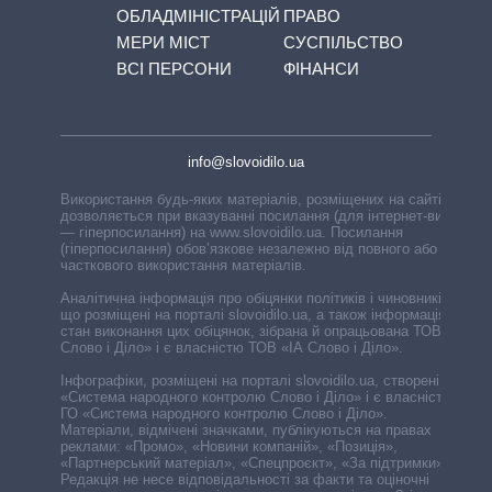
ОБЛАДМІНІСТРАЦІЙ
ПРАВО
МЕРИ МІСТ
СУСПІЛЬСТВО
ВСІ ПЕРСОНИ
ФІНАНСИ
info@slovoidilo.ua
Використання будь-яких матеріалів, розміщених на сайті,
дозволяється при вказуванні посилання (для інтернет-видань
— гіперпосилання) на www.slovoidilo.ua. Посилання
(гіперпосилання) обов’язкове незалежно від повного або
часткового використання матеріалів.
Аналітична інформація про обіцянки політиків і чиновників,
що розміщені на порталі slovoidilo.ua, а також інформація про
стан виконання цих обіцянок, зібрана й опрацьована ТОВ «ІА
Слово і Діло» і є власністю ТОВ «ІА Слово і Діло».
Інфографіки, розміщені на порталі slovoidilo.ua, створені ГО
«Система народного контролю Слово і Діло» і є власністю
ГО «Система народного контролю Слово і Діло».
Матеріали, відмічені значками, публікуються на правах
реклами: «Промо», «Новини компаній», «Позиція»,
«Партнерський матеріал», «Спецпроєкт», «За підтримки».
Редакція не несе відповідальності за факти та оціночні