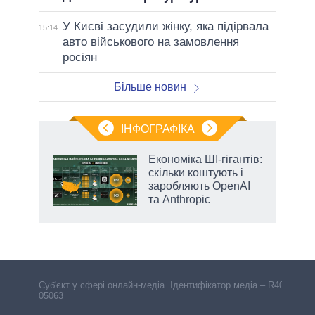
У Києві засудили жінку, яка підірвала
15:14
авто військового на замовлення
росіян
Більше новин
ІНФОГРАФІКА
и на
Економіка ШІ-гігантів:
скільки коштують і
а
заробляють OpenAI
та Anthropic
Cуб'єкт у сфері онлайн-медіа. Ідентифікатор медіа – R40-
05063