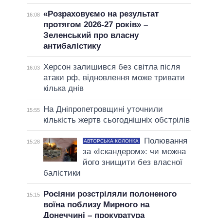
«Розраховуємо на результат
16:08
протягом 2026-27 років» –
Зеленський про власну
антибалістику
Херсон залишився без світла після
16:03
атаки рф, відновлення може тривати
кілька днів
На Дніпропетровщині уточнили
15:55
кількість жертв сьогоднішніх обстрілів
Полювання
АВТОРСЬКА КОЛОНКА
15:28
за «Іскандером»: чи можна
його знищити без власної
балістики
Росіяни розстріляли полоненого
15:15
воїна поблизу Мирного на
Донеччині – прокуратура