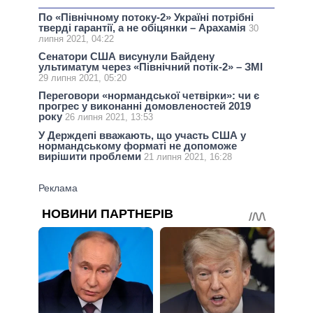
По «Північному потоку-2» Україні потрібні
тверді гарантії, а не обіцянки – Арахамія
30
липня 2021, 04:22
Сенатори США висунули Байдену
ультиматум через «Північний потік-2» – ЗМІ
29 липня 2021, 05:20
Переговори «нормандської четвірки»: чи є
прогрес у виконанні домовленостей 2019
року
26 липня 2021, 13:53
У Держдепі вважають, що участь США у
нормандському форматі не допоможе
вирішити проблеми
21 липня 2021, 16:28