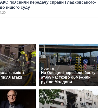
ВАКС пояснили передачу справи Гладковського-
до іншого суду
4:20
9 серпня
осла кількість
На Одещині через російську
після атаки
атаку частково обмежили
рух до Молдови