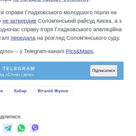
а зі справи Гладковського-молодшого пішли на
ю
не затвердив
Солом'янський райсуд Києва, а з
Водночас справу Ігоря Гладковського апеляційна
галі
передала
на розгляд Солом'янського суду.
 діло» – у Telegram-каналі
Pics&Maps
.
У TELEGRAM
Підписатися
ід «Слово і діло»
ія
Хабар
Віталій Жуков
ділитися: