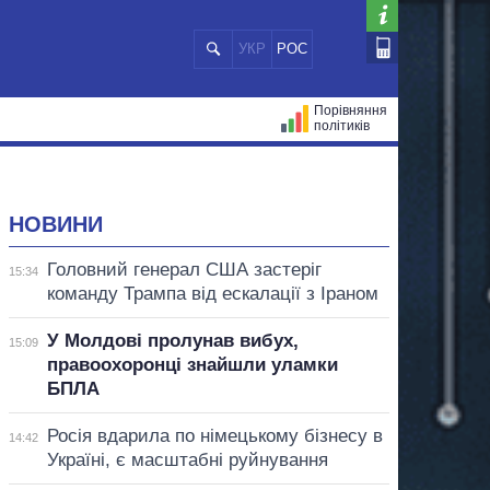
УКР
РОС
Порівняння
політиків
ЦІЙ
МЕРИ МІСТ
ВСІ ПЕРСОНИ
НОВИНИ
Головний генерал США застеріг
15:34
команду Трампа від ескалації з Іраном
У Молдові пролунав вибух,
15:09
правоохоронці знайшли уламки
БПЛА
Росія вдарила по німецькому бізнесу в
14:42
Україні, є масштабні руйнування