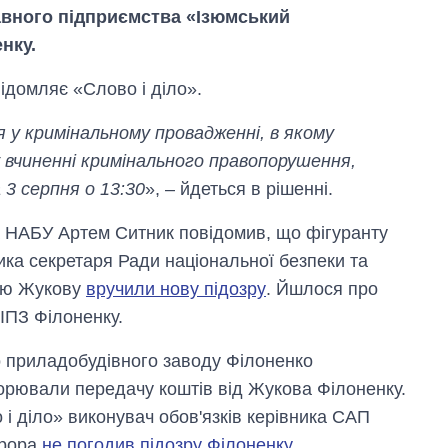
авного підприємства «Ізюмський
нку.
ідомляє «Слово і діло».
 у кримінальному провадженні, в якому
у вчиненні кримінального правопорушення,
 3 серпня о 13:30
», – йдеться в рішенні.
Скільки картоплі
вирощували в
а НАБУ Артем Ситник повідомив, що фігуранту
Україні до і під час
великої війни
ка секретаря Ради національної безпеки та
лію Жукову
вручили нову підозру
. Йшлося про
ІПЗ Філоненку.
о приладобудівного заводу Філоненко
орювали передачу коштів від Жукова Філоненку.
 і діло» виконувач обов'язків керівника САП
урора
не погодив підозру Філоненку
.