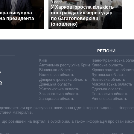
9 серпня
У Харкові зросла кількість
дяра висунула
постраждалих через удар
на президента
по багатоповерхівці
(оновлено)
РЕГІОНИ
Київ
Івано-Франківська обл
Автономна республіка Крим
Київська область
Вінницька область
Кіровоградська област
В
Волинська область
Луганська область
Дніпропетровська область
Львівська область
Й
Донецька область
Миколаївська область
Житомирська область
Одеська область
Закарпатська область
Полтавська область
Запорізька область
Рівненська область
 дозволяється при вказуванні посилання (для інтернет-видань — гіперпоси
стання матеріалів.
, що розміщені на порталі slovoidilo.ua, а також інформація про стан вик