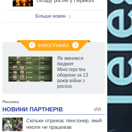
складу росіян у Перекопі
Більше новин
ІНФОГРАФІКА
Як змінився
бюджет
Міністерства
оборони за 13
років війни з
росією