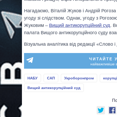
Нагадаємо, Віталій Жуков і Андрій Рогоз
угоду зі слідством. Однак, угоду з Рогозо
Жуковим –
Вищий антикорупційний суд
. 
палата Вищого антикорупційного суду вза
Візуальна аналітика від редакції «Слово і
ЧИТАЙТЕ 
найважливіше в
НАБУ
САП
Укроборонпром
корупц
Вищий антикорупційний суд
По