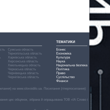
ТЕМАТИКИ
асть
Сумська область
Бізнес
Тернопільська область
Економіка
ь
Харківська область
Культура
Херсонська область
Наука
Хмельницька область
Національна безпека
Черкаська область
Політика
Чернівецька область
Право
Чернігівська область
Суспільство
Фінанси
лання) на www.slovoidilo.ua. Посилання (гіперпосилання)
онання цих обіцянок, зібрана й опрацьована ТОВ «ІА Слово і