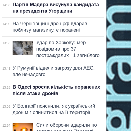
Партія Мадяра висунула кандидата
14:33
на президента Угорщини
На Чернігівщині дрон рф вдарив
14:09
поблизу магазину, є поранені
Удар по Харкову: мер
13:53
повідомив про 37
постраждалих і 1 загиблого
У Румунії відвели загрозу для АЕС,
13:41
але ненадовго
В Одесі зросла кількість поранених
13:28
після атаки дронів
У Болгарії пояснили, як український
13:03
дрон міг опинитися на її території
Сили оборони вдарили по
12:54