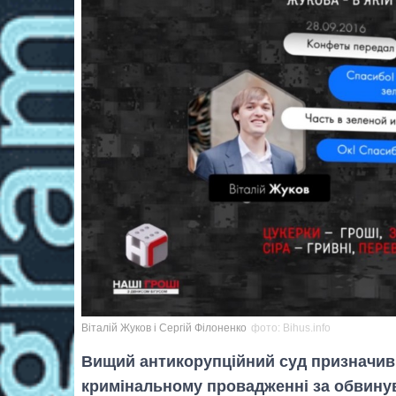
Віталій Жуков і Сергій Філоненко
фото: Bihus.info
Вищий антикорупційний суд призначив 
кримінальному провадженні за обвинув