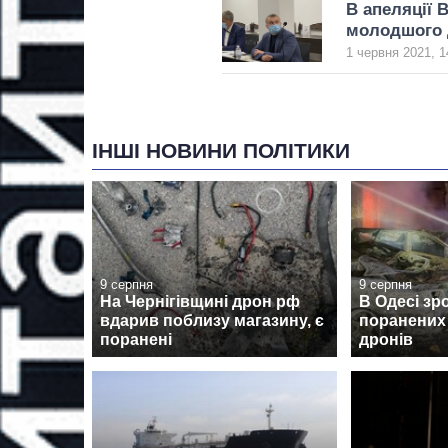
В апеляції 
молодшого 
1 червня 2021, 1
ІНШІ НОВИНИ ПОЛІТИКИ
9 серпня
9 серпня
На Чернігівщині дрон рф
В Одесі зр
вдарив поблизу магазину, є
поранених 
поранені
дронів