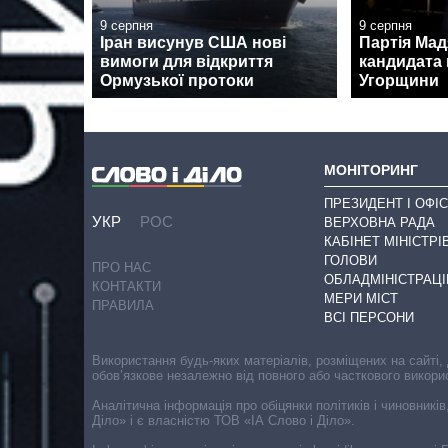
9 серпня
9 серпня
Іран висунув США нові
Партія Ма
вимоги для відкриття
кандидата 
Ормузької протоки
Угорщини
МОНІТОРИНГ
ПРЕЗИДЕНТ І ОФІС
УКР
РОС
ВЕРХОВНА РАДА
КАБІНЕТ МІНІСТРІ
ГОЛОВИ
ПРО НАС
ОБЛАДМІНІСТРАЦІ
КОНТАКТИ
МЕРИ МІСТ
ПРАВИЛА
ВСІ ПЕРСОНИ
Використання будь-яких матеріалів, розміщених на сайті,
обов’язкове незалежно від повного або часткового викори
Аналітична інформація про обіцянки політиків і чиновників
Діло» і є власністю ТОВ «ІА Слово і Діло».