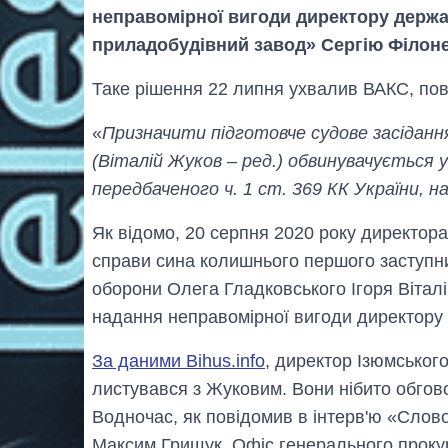
неправомірної вигоди директору держ
приладобудівний завод» Сергію Філоне
Таке рішення 22 липня ухвалив ВАКС, пов
«
Призначити підготовче судове засідання
(Віталій Жуков – ред.) обвинувачується 
передбаченого ч. 1 ст. 369 КК України, на
Як відомо, 20 серпня 2020 року директор
справи сина колишнього першого заступни
оборони Олега Гладковського Ігоря Віта
надання неправомірної вигоди директору 
За даними Bihus.info
, директор Ізюмськог
листувався з Жуковим. Вони нібито обгов
Водночас, як повідомив в інтерв'ю «Слово
Максим Грищук, Офіс генерального прок