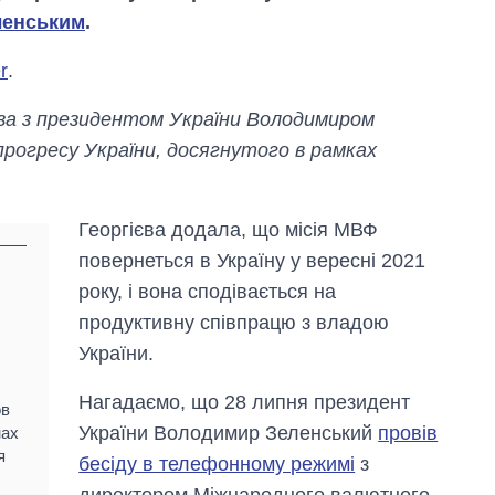
ленським
.
r
.
а з президентом України Володимиром
рогресу України, досягнутого в рамках
Георгієва додала, що місія МВФ
повернеться в Україну у вересні 2021
року, і вона сподівається на
продуктивну співпрацю з владою
України.
Дефіцит пам’яті:
Нагадаємо, що 28 липня президент
ов
як зріс попит на
України Володимир Зеленський
провів
нах
чипи за останні
я
бесіду в телефонному режимі
з
роки і що
прогнозують на