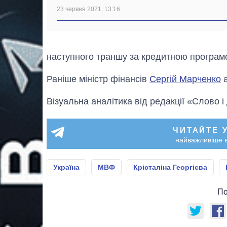
23 червня 2021, 13:16
наступного траншу за кредитною програм
Раніше міністр фінансів
Сергій Марченко
а
Візуальна аналітика від редакції «Слово і
ЧИТАЙТЕ 
найважливіше в
Україна
МВФ
Крісталіна Георгієва
По