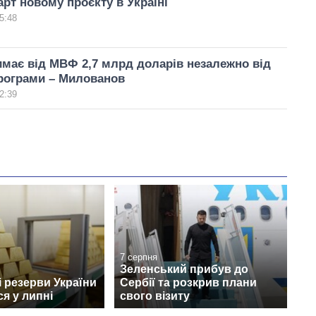
рт новому проєкту в Україні
5:48
имає від МВФ 2,7 млрд доларів незалежно від
програми – Милованов
2:39
7 серпня
Зеленський прибув до
 резерви України
Сербії та розкрив плани
я у липні
свого візиту