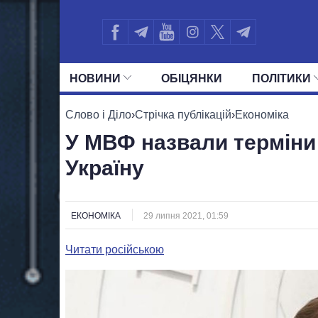
НОВИНИ
ОБIЦЯНКИ
ПОЛIТИКИ
УСІ ПОЛІТИКИ
ПРЕЗИДЕНТ І ОФ
Слово і Діло
›
Стрічка публікацій
›
Економіка
У МВФ назвали терміни 
Україну
ЕКОНОМІКА
29 липня 2021, 01:59
Читати російською