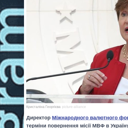
Кристаліна Георгієва
picture-alliance
Директор
Міжнародного валютного фо
терміни повернення місії МВФ в Україн