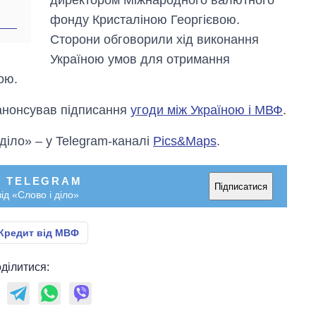
директором Міжнародного валютного
2027-й
фонду Кристаліною Георгієвою.
Сторони обговорили хід виконання
Україною умов для отримання
ою.
нонсував підписання
угоди між Україною і МВФ
.
 діло» – у Telegram-каналі
Pics&Maps
.
У TELEGRAM
Підписатися
ід «Слово і діло»
Кредит від МВФ
ділитися: