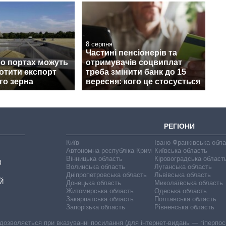
8 серпня
Частині пенсіонерів та
по портах можуть
отримувачів соцвиплат
ротити експорт
треба змінити банк до 15
го зерна
вересня: кого це стосується
РЕГІОНИ
Київ
Івано-Франківська обл
Автономна республіка Крим
Київська область
Вінницька область
Кіровоградська област
В
Волинська область
Луганська область
Дніпропетровська область
Львівська область
Й
Донецька область
Миколаївська область
Житомирська область
Одеська область
Закарпатська область
Полтавська область
Запорізька область
Рівненська область
 дозволяється при вказуванні посилання (для інтернет-видань — гіперпоси