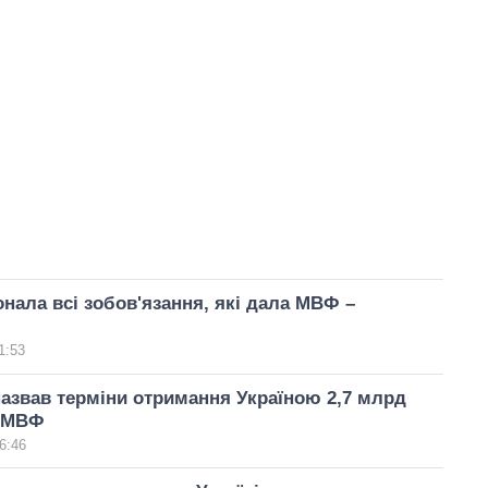
онала всі зобов'язання, які дала МВФ –
1:53
азвав терміни отримання Україною 2,7 млрд
д МВФ
6:46