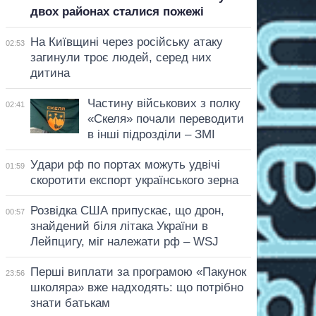
двох районах сталися пожежі
На Київщині через російську атаку
02:53
загинули троє людей, серед них
дитина
Частину військових з полку
02:41
«Скеля» почали переводити
в інші підрозділи – ЗМІ
Удари рф по портах можуть удвічі
01:59
скоротити експорт українського зерна
Розвідка США припускає, що дрон,
00:57
знайдений біля літака України в
Лейпцигу, міг належати рф – WSJ
Перші виплати за програмою «Пакунок
23:56
школяра» вже надходять: що потрібно
знати батькам