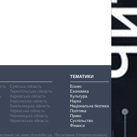
ТЕМАТИКИ
асть
Сумська область
Бізнес
Тернопільська область
Економіка
ь
Харківська область
Культура
Херсонська область
Наука
Хмельницька область
Національна безпека
Черкаська область
Політика
Чернівецька область
Право
Чернігівська область
Суспільство
Фінанси
лання) на www.slovoidilo.ua. Посилання (гіперпосилання)