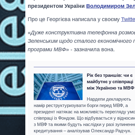
президентом України
Володимиром Зе
Про це Георгієва написала у своєму
Twitte
«
Дуже конструктивна телефонна розмов
Зеленським щодо сталого економічного п
програми МВФ
» - зазначила вона.
Рік без траншів: чи є
майбутнє у співпраці
між Україною та МВФ
Нардепи декларують
намір реструктуризувати борги перед МВФ, а
президент натякає на можливість перегляду ум
співпраці із Фондом. Що відбувається у відноси
з МВФ та якими будуть наслідки у разі зупиненн
кредитування – аналізував Олександр Радчук.