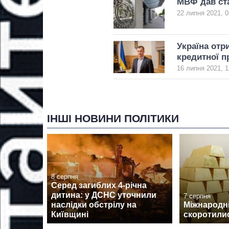
МВФ дав ста
22 липня 2021, 0
Україна отр
кредитної 
16 липня 2021, 1
ІНШІ НОВИНИ ПОЛІТИКИ
8 серпня
Серед загиблих 4-річна
дитина: у ДСНС уточнили
7 серпня
наслідки обстрілу на
Міжнародні
Київщині
скоротилис