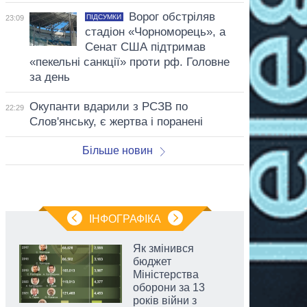
Ворог обстріляв
ПІДСУМКИ
23:09
стадіон «Чорноморець», а
Сенат США підтримав
«пекельні санкції» проти рф. Головне
за день
Окупанти вдарили з РСЗВ по
22:29
Слов'янську, є жертва і поранені
Більше новин
ІНФОГРАФІКА
Як змінився
бюджет
Міністерства
оборони за 13
років війни з