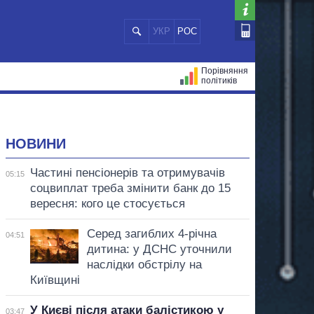
УКР
РОС
Порівняння
політиків
ЦІЙ
МЕРИ МІСТ
ВСІ ПЕРСОНИ
НОВИНИ
Частині пенсіонерів та отримувачів
05:15
соцвиплат треба змінити банк до 15
вересня: кого це стосується
Серед загиблих 4-річна
04:51
дитина: у ДСНС уточнили
наслідки обстрілу на
Київщині
У Києві після атаки балістикою у
03:47