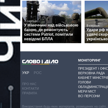
7 серпня
У Німеччині над військовою
8 серпня
базою, де ремонтують
Удари рф 
системи Patriot, помітили
удвічі ско
невідомі БПЛА
українсько
МОНІТОРИНГ
ПРЕЗИДЕНТ І ОФІС
УКР
РОС
ВЕРХОВНА РАДА
КАБІНЕТ МІНІСТРІ
ГОЛОВИ
ПРО НАС
ОБЛАДМІНІСТРАЦІ
КОНТАКТИ
МЕРИ МІСТ
ПРАВИЛА
ВСІ ПЕРСОНИ
Використання будь-яких матеріалів, розміщених на сайті,