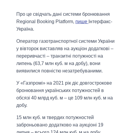
Про це свідчать дані системи бронювання
Regional Booking Platform,
пише
Інтерфакс-
Україна.
Оператор газотранспортної системи України
у вівторок виставляв на аукціон додаткові –
переривчасті – транзитні потужності на
липень (63,7 млн ​​куб. м на добу), вони
виявилися повністю незатребуваними.
У «Газпромі» на 2021 рік діє довгострокове
бронювання українських потужностей в
обсязі 40 млрд куб. м – це 109 млн куб. м на
добу.
15 млн куб. м твердих потужностей
заброньовано додатково на аукціоні 19
липня – всього 124 млн куб. м на добу.