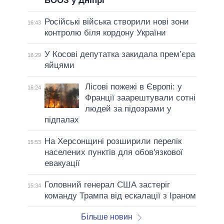
ВООЗ у Дніпрі
Російські війська створили нові зони
16:43
контролю біля кордону України
У Косові депутатка закидала прем’єра
16:29
яйцями
Лісові пожежі в Європі: у
16:24
Франції заарештували сотні
людей за підозрами у
підпалах
На Херсонщині розширили перелік
15:53
населених пунктів для обов'язкової
евакуації
Головний генерал США застеріг
15:34
команду Трампа від ескалації з Іраном
Більше новин