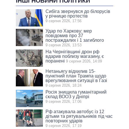
ІНШІ НОВИНИ ПОЛІТИКИ
Сибіга звернувся до білорусів
у річницю протестів
9 серпня 2026, 17:56
Удар по Харкову: мер
повідомив про 37
постраждалих і 1 загиблого
9 серпня 2026, 13:53
На Чернігівщині дрон рф
вдарив поблизу магазину, є
поранені
9 серпня 2026, 14:09
Нетаньягу відхилив 15-
пунктний план Трампа щодо
врегулювання ситуації в Газі
9 серпня 2026, 18:24
Росія знищила гуманітарний
склад ВООЗ у Дніпрі
9 серпня 2026, 17:06
Рф атакувала автобус із 12
дітьми та рятувальників під час
повторних ударів
9 серпня 2026, 17:19