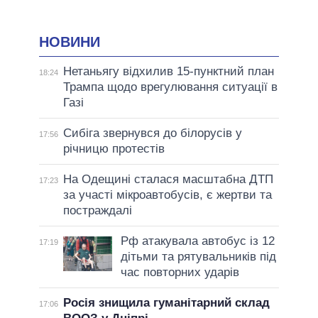
НОВИНИ
Нетаньягу відхилив 15-пунктний план
18:24
Трампа щодо врегулювання ситуації в
Газі
Сибіга звернувся до білорусів у
17:56
річницю протестів
На Одещині сталася масштабна ДТП
17:23
за участі мікроавтобусів, є жертви та
постраждалі
Рф атакувала автобус із 12
17:19
дітьми та рятувальників під
час повторних ударів
Росія знищила гуманітарний склад
17:06