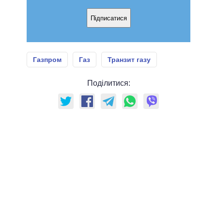
Підписатися
Газпром
Газ
Транзит газу
Поділитися: