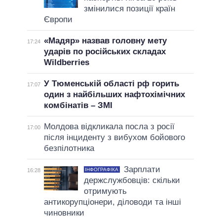
змінилися позиції країн
Європи
«Мадяр» назвав головну мету
17:24
ударів по російських складах
Wildberries
У Тюменській області рф горить
17:07
один з найбільших нафтохімічних
комбінатів – ЗМІ
Молдова відкликала посла з росії
17:00
після інциденту з вибухом бойового
безпілотника
Зарплати
ІНФОГРАФІКА
16:28
держслужбовців: скільки
отримують
антикорупціонери, діловоди та інші
чиновники