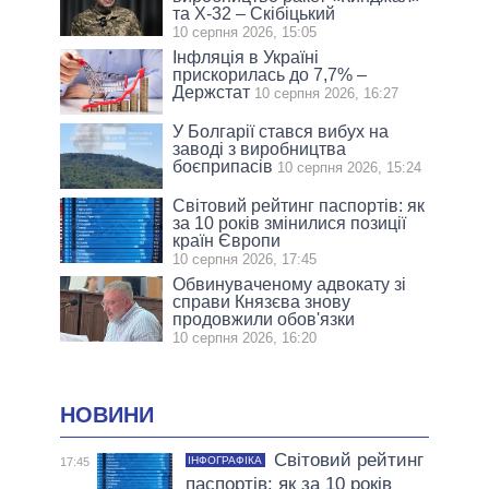
та Х-32 – Скібіцький
10 серпня 2026, 15:05
Інфляція в Україні
прискорилась до 7,7% –
Держстат
10 серпня 2026, 16:27
У Болгарії стався вибух на
заводі з виробництва
боєприпасів
10 серпня 2026, 15:24
Світовий рейтинг паспортів: як
за 10 років змінилися позиції
країн Європи
10 серпня 2026, 17:45
Обвинуваченому адвокату зі
справи Князєва знову
продовжили обов'язки
10 серпня 2026, 16:20
НОВИНИ
Світовий рейтинг
ІНФОГРАФІКА
17:45
паспортів: як за 10 років