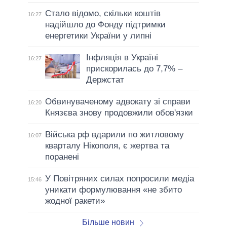
Стало відомо, скільки коштів
16:27
надійшло до Фонду підтримки
енергетики України у липні
Інфляція в Україні
16:27
прискорилась до 7,7% –
Держстат
Обвинуваченому адвокату зі справи
16:20
Князєва знову продовжили обов'язки
Війська рф вдарили по житловому
16:07
кварталу Нікополя, є жертва та
поранені
У Повітряних силах попросили медіа
15:46
уникати формулювання «не збито
жодної ракети»
Більше новин