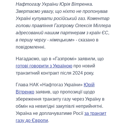
Нафтогазу України Юрія Вітренка.
Звертаємо увагу, що ніхто не пропонував
Україні купувати російський газ. Коментар
голови правління Газпрому Олексія Міллера
адресований нашим партнерам з країн ЄС,
в першу чергу - німецьким
» - сказано в
повідомленні.
Нагадаємо, що в «Газпромі» заявили, що
готові говорити з Україною
про новий
транзитний контракт після 2024 року.
Глава НАК «Нафтогаз України»
Юрій
Вітренко
заявив, що пропозиції щодо
збереження транзиту газу через Україну в
обмін на невигідні закупівлі неприйнятні.
Україна не доплачуватиме Росії
за транзит
газу до Європи
.