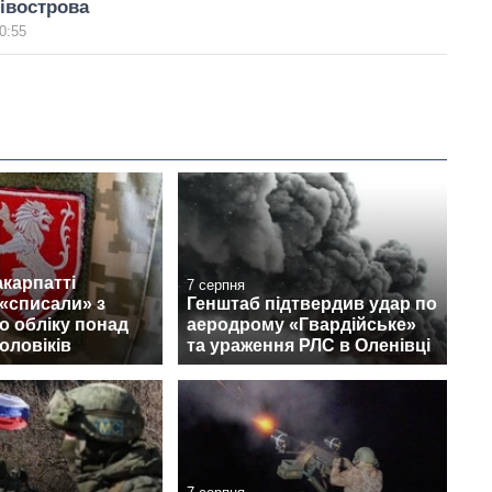
півострова
0:55
акарпатті
7 серпня
«списали» з
Генштаб підтвердив удар по
о обліку понад
аеродрому «Гвардійське»
чоловіків
та ураження РЛС в Оленівці