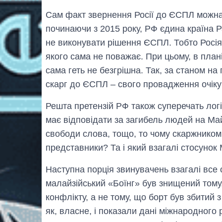
Сам факт звернення Росії до ЄСПЛ можна
починаючи з 2015 року, РФ єдина країна 
не виконувати рішення ЄСПЛ. Тобто Росія 
якого сама не поважає. При цьому, в пла
сама геть не безгрішна. Так, за станом на 
скарг до ЄСПЛ – свого провадження очіку
Решта претензій РФ також суперечать логі
має відповідати за загибель людей на Май
свободи слова, тощо, то чому скаржником є 
представники? Та і який взагалі стосунок 
Наступна порція звинувачень взагалі все с
малайзійський «Боїнг» був знищений тому
конфлікту, а не тому, що борт був збитий з
як, власне, і показали дані міжнародного р