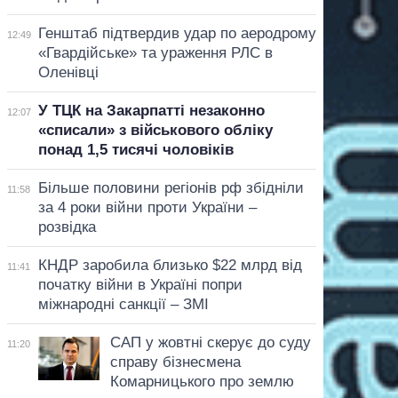
Генштаб підтвердив удар по аеродрому
12:49
«Гвардійське» та ураження РЛС в
Оленівці
У ТЦК на Закарпатті незаконно
12:07
«списали» з військового обліку
понад 1,5 тисячі чоловіків
Більше половини регіонів рф збідніли
11:58
за 4 роки війни проти України –
розвідка
КНДР заробила близько $22 млрд від
11:41
початку війни в Україні попри
міжнародні санкції – ЗМІ
САП у жовтні скерує до суду
11:20
справу бізнесмена
Комарницького про землю