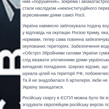
ним «порушення», зокрема і авіакатастроф
стали наслідком «неконституційного перев
агресивними діями самої Росії.
Україна навмисно заблокувала подачу вод
у відповідь на окупацію Росією Криму, як
нормами, тепер сама повинна забезпечув
окупованих територіях. Забезпечення водо
«Обстріл Збройними силами України суміжн
слід вважати злочинними діями українськи
випадкові попадання. Широко відомо, що в
шукала цілей на території РФ, побоюючи
Та й не знадобилася б артилерія, якби не
Україну захищатися.
Російську скаргу в ЄСПЛ можна було би в
згодувати європейцям російську версію по