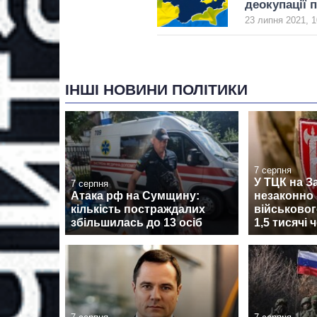
деокупації 
23 липня 2021, 1
ІНШІ НОВИНИ ПОЛІТИКИ
7 серпня
У ТЦК на З
7 серпня
Атака рф на Сумщину:
незаконно 
кількість постраждалих
військовог
збільшилась до 13 осіб
1,5 тисячі 