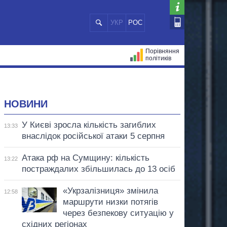
УКР
РОС
Порівняння
політиків
ЦІЙ
МЕРИ МІСТ
ВСІ ПЕРСОНИ
НОВИНИ
У Києві зросла кількість загиблих
13:33
внаслідок російської атаки 5 серпня
Атака рф на Сумщину: кількість
13:22
постраждалих збільшилась до 13 осіб
«Укрзалізниця» змінила
12:58
маршрути низки потягів
через безпекову ситуацію у
східних регіонах