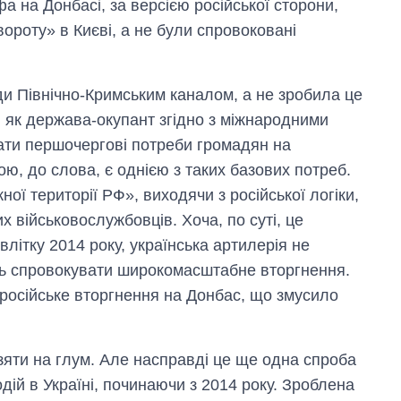
а на Донбасі, за версією російської сторони,
ороту» в Києві, а не були спровоковані
и Північно-Кримським каналом, а не зробила це
а, як держава-окупант згідно з міжнародними
ати першочергові потреби громадян на
ю, до слова, є однією з таких базових потреб.
ої території РФ», виходячи з російської логіки,
х військовослужбовців. Хоча, по суті, це
літку 2014 року, українська артилерія не
сь спровокувати широкомасштабне вторгнення.
 російське вторгнення на Донбас, що змусило
зяти на глум. Але насправді це ще одна спроба
дій в Україні, починаючи з 2014 року. Зроблена