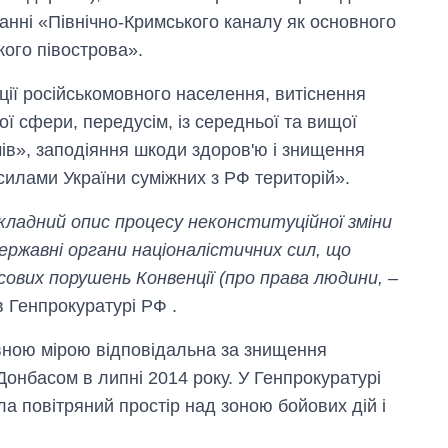
ванні «Північно-Кримського каналу як основного
кого півострова».
ації російськомовного населення, витіснення
ої сфери, передусім, із середньої та вищої
чів», заподіяння шкоди здоров'ю і знищення
силами України суміжних з РФ територій».
окладний опис процесу неконституційної зміни
 державні органи націоналістичних сил, що
вих порушень Конвенції (про права людини, –
Вісім масованих
в Генпрокуратурі РФ .
ударів по Україні
за літо: Київ та
вною мірою відповідальна за знищення
область стали
головною ціллю
Донбасом в липні 2014 року. У Генпрокуратурі
рф
а повітряний простір над зоною бойових дій і