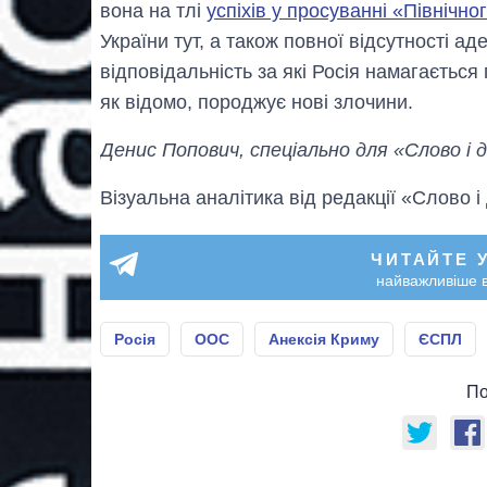
вона на тлі
успіхів у просуванні «Північно
України тут, а також повної відсутності ад
відповідальність за які Росія намагається
як відомо, породжує нові злочини.
Денис Попович, спеціально для «Слово і д
Візуальна аналітика від редакції «Слово і
ЧИТАЙТЕ 
найважливіше в
Росія
ООС
Анексія Криму
ЄСПЛ
По