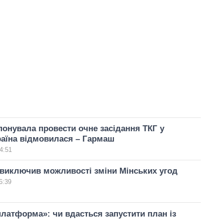
понувала провести очне засідання ТКГ у
раїна відмовилася – Гармаш
4:51
 виключив можливості зміни Мінських угод
6:39
латформа»: чи вдасться запустити план із