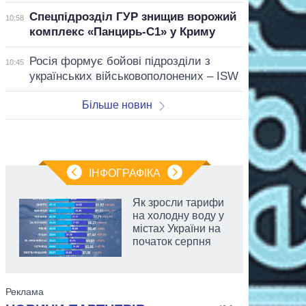
Спецпідрозділ ГУР знищив ворожий
10:58
комплекс «Панцирь-С1» у Криму
Росія формує бойові підрозділи з
10:45
українських військовополонених – ISW
Більше новин
ІНФОГРАФІКА
Як зросли тарифи
на холодну воду у
містах України на
початок серпня