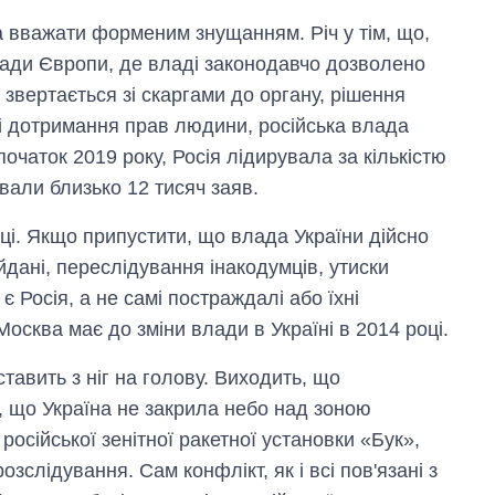
 вважати форменим знущанням. Річ у тім, що,
Ради Європи, де владі законодавчо дозволено
звертається зі скаргами до органу, рішення
ні дотримання прав людини, російська влада
початок 2019 року, Росія лідирувала за кількістю
вали близько 12 тисяч заяв.
ці. Якщо припустити, що влада України дійсно
дані, переслідування інакодумців, утиски
​​Росія, а не самі постраждалі або їхні
Москва має до зміни влади в Україні в 2014 році.
тавить з ніг на голову. Виходить, що
, що Україна не закрила небо над зоною
 російської зенітної ракетної установки «Бук»,
озслідування. Сам конфлікт, як і всі пов'язані з