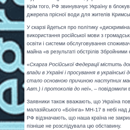
Крім того, РФ звинувачує Україну в блоку
джерела прісної води для жителів Кримсь
У скарзі йдеться про політику «дискримін
використання російської мови з громадськ
освіти і системи обслуговування спожива
майна «в результаті обстрілів Збройними 
«
Скарга Російської Федерації містить д
влади в Україні і просування в українські
стало основною причиною наступних масо
Авт.) і протоколів до неї
», – повідомили 
Заявники також вважають, що Україна по
малазійського «Боїнга» МН-17 в небі над 
РФ відзначають, що наша країна не закрил
пізніше не розслідувала цю обставину.