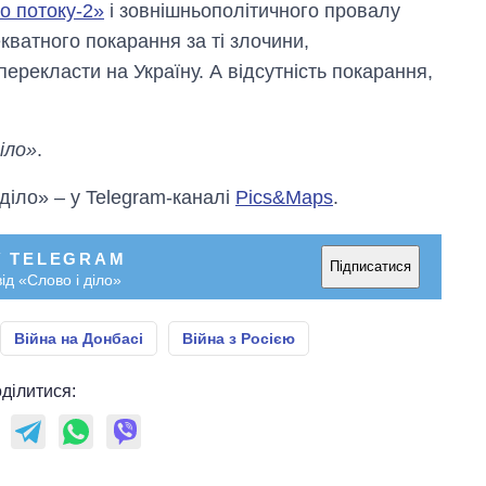
го потоку-2»
і зовнішньополітичного провалу
екватного покарання за ті злочини,
 перекласти на Україну. А відсутність покарання,
іло»
.
 діло» – у Telegram-каналі
Pics&Maps
.
У TELEGRAM
Підписатися
ід «Слово і діло»
Війна на Донбасі
Війна з Росією
ділитися: