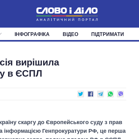
ІНФОГРАФІКА
ВІДЕО
ПІДТРИМАТИ
ІС
СТРІЧКА
ВЕРХОВНА РАДА
ПОДІЇ
СТАТТІ
КАБІНЕТ МІНІСТРІВ
ДУМКИ
ОГЛЯДИ
ГОЛОВИ ОБЛАДМІНІСТРА
ДАЙДЖЕСТИ
осія вирішила
ПОЛІТИКА
ДЕПУТАТИ
ЕКОНОМІКА
КОМІТЕТИ
СУСПІЛЬСТВО
ФРАКЦІЇ
ОКРУГИ
СВІТ
ну в ЄСПЛ
країну скаргу до Європейського суду з прав
а інформацією Генпрокуратури РФ, це перша