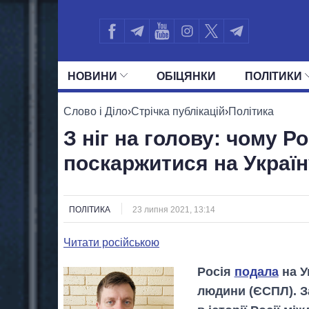
НОВИНИ
ОБIЦЯНКИ
ПОЛIТИКИ
УСІ ПОЛІТИКИ
ПРЕЗИДЕНТ І ОФ
Слово і Діло
›
Стрічка публікацій
›
Політика
З ніг на голову: чому Р
поскаржитися на Украї
ПОЛІТИКА
23 липня 2021, 13:14
Читати російською
Росія
подала
на У
людини (ЄСПЛ). З