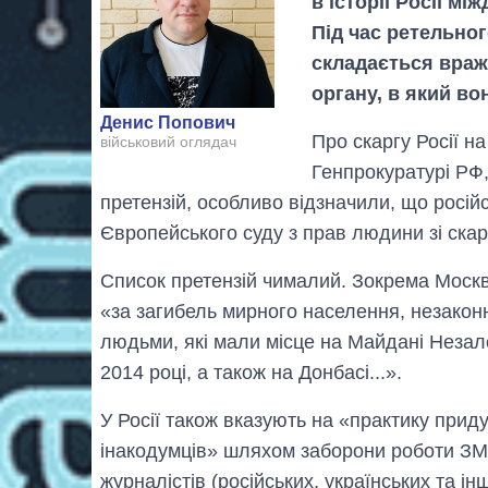
в історії Росії м
Під час ретельно
складається враж
органу, в який во
Денис Попович
Про скаргу Росії н
військовий оглядач
Генпрокуратурі РФ,
претензій, особливо відзначили, що росі
Європейського суду з прав людини зі скар
Список претензій чималий. Зокрема Москв
«за загибель мирного населення, незакон
людьми, які мали місце на Майдані Незале
2014 році, а також на Донбасі...».
У Росії також вказують на «практику при
інакодумців» шляхом заборони роботи ЗМ
журналістів (російських, українських та ін