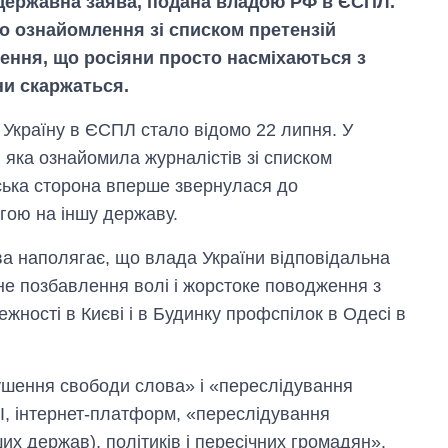
іждержавна заява, подана владою РФ в ЄСПЛ.
го ознайомлення зі списком претензій
ення, що росіяни просто насміхаються з
ни скаржаться.
а Україну в ЄСПЛ стало відомо 22 липня. У
 яка ознайомила журналістів зі списком
йська сторона вперше звернулася до
гою на іншу державу.
а наполягає, що влада України відповідальна
не позбавлення волі і жорстоке поводження з
жності в Києві і в Будинку профспілок в Одесі в
душення свободи слова» і «переслідування
І, інтернет-платформ, «переслідування
ших держав), політиків і пересічних громадян».