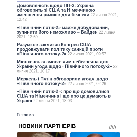
Домовленість щодо ПП-2: Україна
обговорить зі США та Німеччиною
зменшення ризиків для безпеки
22 липня 2021,
12:42
«Північний потік-2» майже добудований,
зупинити його неможливо – Байден
22 липня
2021, 12:59
Разумков закликає Конгрес США
продовжувати політику санкцій проти
«Північного потоку-2»
22 липня 2021, 09:57
Мюнхенська змова: чим небезпечна для
України угода щодо «Північного потоку-2»
22
липня 2021, 10:17
Меркель і Путін обговорили угоду щодо
«Північного потоку-2»
22 липня 2021, 02:26
«Північний потік-2»: про що домовилися
США та Німеччина і що про це думають в
Україні
22 липня 2021, 18:03