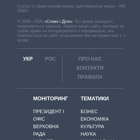
Cуб'єкт у сфері онлайн-медіа. Ідентифікатор медіа – R40-
05063
© 2009—2026
«Слово і Діло»
.
Всі права захищені і
охороняються законом. Адміністрація сайту залишає за
собою право не погоджуватися з інформацією, яка
публікується на сайті, власниками або авторами якої є треті
особи.
УКР
РОС
ПРО НАС
КОНТАКТИ
ПРАВИЛА
МОНІТОРИНГ
ТЕМАТИКИ
ПРЕЗИДЕНТ І
БІЗНЕС
ОФІС
ЕКОНОМІКА
ВЕРХОВНА
КУЛЬТУРА
РАДА
НАУКА