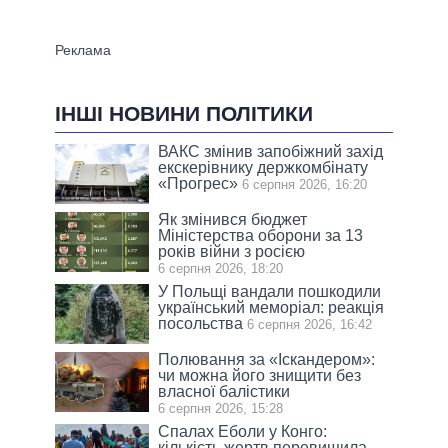
ІНШІ НОВИНИ ПОЛІТИКИ
ВАКС змінив запобіжний захід
екскерівнику держкомбінату
«Прогрес»
6 серпня 2026, 16:20
Як змінився бюджет
Міністерства оборони за 13
років війни з росією
6 серпня 2026, 18:20
У Польщі вандали пошкодили
український меморіал: реакція
посольства
6 серпня 2026, 16:42
Полювання за «Іскандером»:
чи можна його знищити без
власної балістики
6 серпня 2026, 15:28
Спалах Еболи у Конго:
кількість жертв перевищила