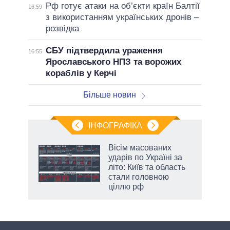
Рф готує атаки на об’єкти країн Балтії
16:59
з використанням українських дронів –
розвідка
СБУ підтвердила ураження
16:55
Ярославського НПЗ та ворожих
кораблів у Керчі
Більше новин
ІНФОГРАФІКА
жет
Вісім масованих
ударів по Україні за
ків
літо: Київ та область
стали головною
ціллю рф
аспі