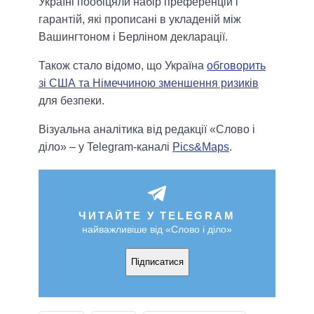
Україні пообіцяли набір преференцій і
гарантій, які прописані в укладеній між
Вашингтоном і Берліном декларації.
Також стало відомо, що Україна
обговорить
зі США та Німеччиною зменшення ризиків
для безпеки.
Візуальна аналітика від редакції «Слово і
діло» – у Telegram-каналі
Pics&Maps
.
ЧИТАЙТЕ У TELEGRAM
найважливіше від «Слово і діло»
Підписатися