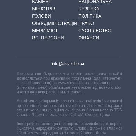
КАБІНЕТ
НАЦІОНАЛЬНА
МІНІСТРІВ
БЕЗПЕКА
ГОЛОВИ
ПОЛІТИКА
ОБЛАДМІНІСТРАЦІЙ
ПРАВО
МЕРИ МІСТ
СУСПІЛЬСТВО
ВСІ ПЕРСОНИ
ФІНАНСИ
info@slovoidilo.ua
Використання будь-яких матеріалів, розміщених на сайті,
дозволяється при вказуванні посилання (для інтернет-видань
— гіперпосилання) на www.slovoidilo.ua. Посилання
(гіперпосилання) обов’язкове незалежно від повного або
часткового використання матеріалів.
Аналітична інформація про обіцянки політиків і чиновників,
що розміщені на порталі slovoidilo.ua, а також інформація про
стан виконання цих обіцянок, зібрана й опрацьована ТОВ «ІА
Слово і Діло» і є власністю ТОВ «ІА Слово і Діло».
Інфографіки, розміщені на порталі slovoidilo.ua, створені ГО
«Система народного контролю Слово і Діло» і є власністю
ГО «Система народного контролю Слово і Діло».