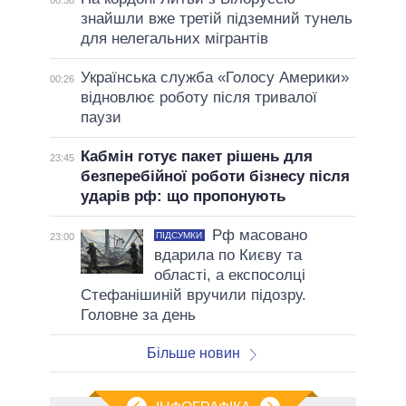
знайшли вже третій підземний тунель
для нелегальних мігрантів
Українська служба «Голосу Америки»
00:26
відновлює роботу після тривалої
паузи
Кабмін готує пакет рішень для
23:45
безперебійної роботи бізнесу після
ударів рф: що пропонують
Рф масовано
ПІДСУМКИ
23:00
вдарила по Києву та
області, а експосолці
Стефанішиній вручили підозру.
Головне за день
Більше новин