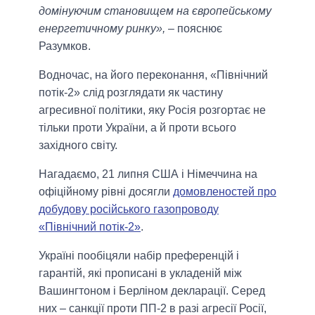
домінуючим становищем на європейському
енергетичному ринку»,
– пояснює
Разумков.
Водночас, на його переконання, «Північний
потік-2» слід розглядати як частину
агресивної політики, яку Росія розгортає не
тільки проти України, а й проти всього
західного світу.
Нагадаємо, 21 липня США і Німеччина на
офіційному рівні досягли
домовленостей про
добудову російського газопроводу
«Північний потік-2»
.
Україні пообіцяли набір преференцій і
гарантій, які прописані в укладеній між
Вашингтоном і Берліном декларації. Серед
них – санкції проти ПП-2 в разі агресії Росії,