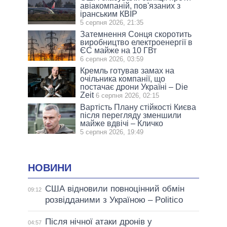
авіакомпаній, пов'язаних з
іранським КВІР
5 серпня 2026, 21:35
Затемнення Сонця скоротить
виробництво електроенергії в
ЄС майже на 10 ГВт
6 серпня 2026, 03:59
Кремль готував замах на
очільника компанії, що
постачає дрони Україні – Die
Zeit
6 серпня 2026, 02:15
Вартість Плану стійкості Києва
після перегляду зменшили
майже вдвічі – Кличко
5 серпня 2026, 19:49
НОВИНИ
США відновили повноцінний обмін
09:12
розвідданими з Україною – Politico
Після нічної атаки дронів у
04:57