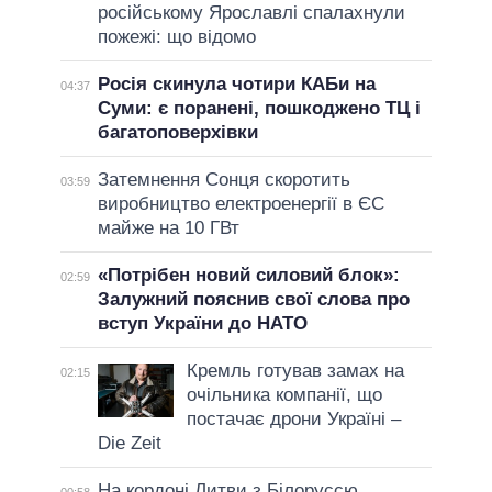
російському Ярославлі спалахнули
пожежі: що відомо
Росія скинула чотири КАБи на
04:37
Суми: є поранені, пошкоджено ТЦ і
багатоповерхівки
Затемнення Сонця скоротить
03:59
виробництво електроенергії в ЄС
майже на 10 ГВт
«Потрібен новий силовий блок»:
02:59
Залужний пояснив свої слова про
вступ України до НАТО
Кремль готував замах на
02:15
очільника компанії, що
постачає дрони Україні –
Die Zeit
На кордоні Литви з Білоруссю
00:58