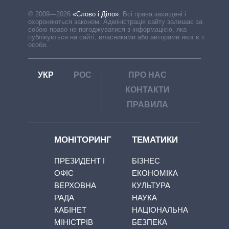
© 2009—2026
«Слово і Діло»
.
Всі права захищені і
охороняються законом. Адміністрація сайту залишає за
собою право не погоджуватися з інформацією, яка
публікується на сайті, власниками або авторами якої є треті
особи.
УКР
РОС
ПРО НАС
КОНТАКТИ
ПРАВИЛА
МОНІТОРИНГ
ТЕМАТИКИ
ПРЕЗИДЕНТ І
БІЗНЕС
ОФІС
ЕКОНОМІКА
ВЕРХОВНА
КУЛЬТУРА
РАДА
НАУКА
КАБІНЕТ
НАЦІОНАЛЬНА
МІНІСТРІВ
БЕЗПЕКА