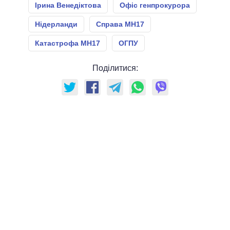
Ірина Венедіктова
Офіс генпрокурора
Нідерланди
Справа МН17
Катастрофа МН17
ОГПУ
Поділитися: