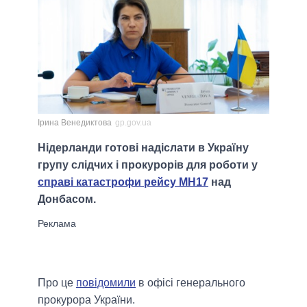
Ірина Венедиктова
gp.gov.ua
Нідерланди готові надіслати в Україну
групу слідчих і прокурорів для роботи у
справі катастрофи рейсу МН17
над
Донбасом.
Про це
повідомили
в офісі генерального
прокурора України.