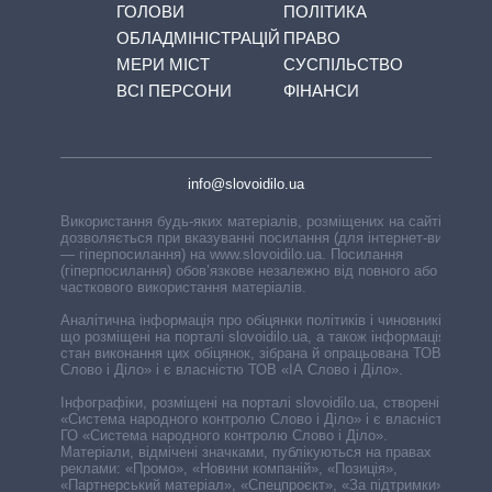
ГОЛОВИ
ПОЛІТИКА
ОБЛАДМІНІСТРАЦІЙ
ПРАВО
МЕРИ МІСТ
СУСПІЛЬСТВО
ВСІ ПЕРСОНИ
ФІНАНСИ
info@slovoidilo.ua
Використання будь-яких матеріалів, розміщених на сайті,
дозволяється при вказуванні посилання (для інтернет-видань
— гіперпосилання) на www.slovoidilo.ua. Посилання
(гіперпосилання) обов’язкове незалежно від повного або
часткового використання матеріалів.
Аналітична інформація про обіцянки політиків і чиновників,
що розміщені на порталі slovoidilo.ua, а також інформація про
стан виконання цих обіцянок, зібрана й опрацьована ТОВ «ІА
Слово і Діло» і є власністю ТОВ «ІА Слово і Діло».
Інфографіки, розміщені на порталі slovoidilo.ua, створені ГО
«Система народного контролю Слово і Діло» і є власністю
ГО «Система народного контролю Слово і Діло».
Матеріали, відмічені значками, публікуються на правах
реклами: «Промо», «Новини компаній», «Позиція»,
«Партнерський матеріал», «Спецпроєкт», «За підтримки».