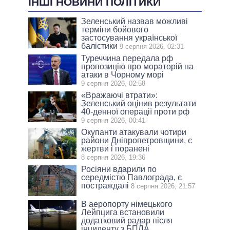
ІНШІ НОВИНИ ПОЛІТИКИ
Зеленський назвав можливі
терміни бойового
застосування української
балістики
9 серпня 2026, 02:31
Туреччина передала рф
пропозицію про мораторій на
атаки в Чорному морі
9 серпня 2026, 02:58
«Вражаючі втрати»:
Зеленський оцінив результати
40-денної операції проти рф
9 серпня 2026, 00:41
Окупанти атакували чотири
райони Дніпропетровщини, є
жертви і поранені
8 серпня 2026, 19:36
Росіяни вдарили по
середмістю Павлограда, є
постраждалі
8 серпня 2026, 21:57
В аеропорту німецького
Лейпцига встановили
додатковий радар після
інциденту з БПЛА