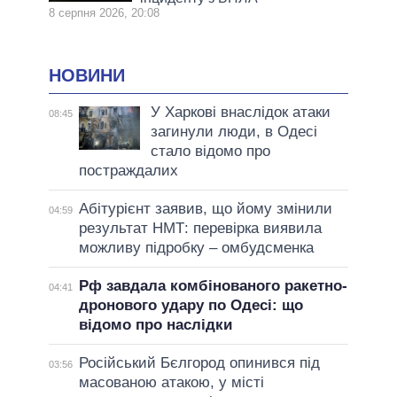
8 серпня 2026, 20:08
НОВИНИ
У Харкові внаслідок атаки
08:45
загинули люди, в Одесі
стало відомо про
постраждалих
Абітурієнт заявив, що йому змінили
04:59
результат НМТ: перевірка виявила
можливу підробку – омбудсменка
Рф завдала комбінованого ракетно-
04:41
дронового удару по Одесі: що
відомо про наслідки
Російський Бєлгород опинився під
03:56
масованою атакою, у місті