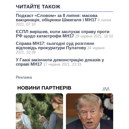
ЧИТАЙТЕ ТАКОЖ
Подкаст «Словом» за 8 липня: масова
вакцинація, обіцянки Шмигаля і MH17
8 липня
2021, 07:10
ЄСПЛ вирішив, коли заслухає справу проти
РФ щодо катастрофи МН17
29 червня 2021, 16:02
Справа МН17: сьогодні суд розгляне
відповідь прокуратури Пулатову
24 червня
2021, 10:39
У Гаазі закінчили демонстрацію доказів у
справі МН17
17 червня 2021, 23:33