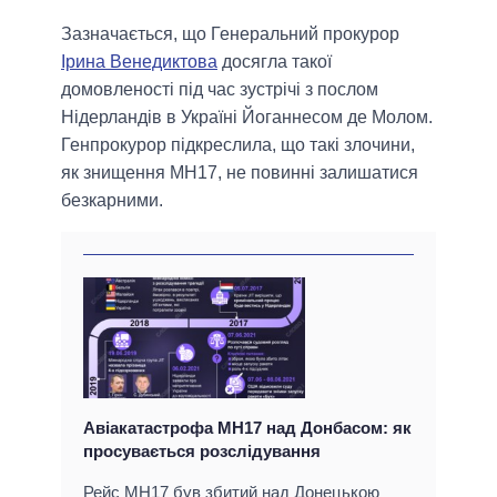
Зазначається, що Генеральний прокурор
Ірина Венедиктова
досягла такої
домовленості під час зустрічі з послом
Нідерландів в Україні Йоганнесом де Молом.
Генпрокурор підкреслила, що такі злочини,
як знищення МН17, не повинні залишатися
безкарними.
Авіакатастрофа MH17 над Донбасом: як
просувається розслідування
Рейс MH17 був збитий над Донецькою