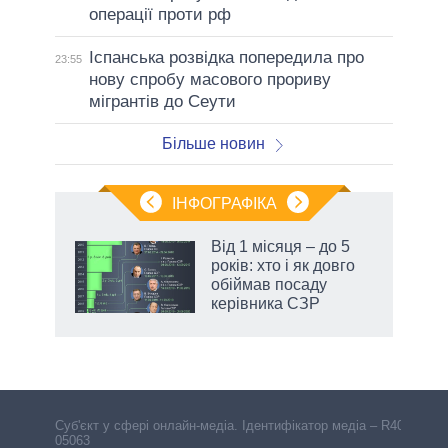
операції проти рф
Іспанська розвідка попередила про
23:55
нову спробу масового прориву
мігрантів до Сеути
Більше новин
ІНФОГРАФІКА
жет
Від 1 місяця – до 5
років: хто і як довго
ків
обіймав посаду
керівника СЗР
Cуб'єкт у сфері онлайн-медіа. Ідентифікатор медіа – R40-
05063