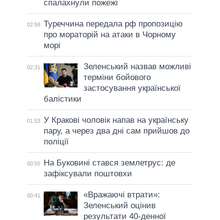
спалахнули пожежі
Туреччина передала рф пропозицію
02:58
про мораторій на атаки в Чорному
морі
Зеленський назвав можливі
02:31
терміни бойового
застосування української
балістики
У Кракові чоловік напав на українську
01:53
пару, а через два дні сам прийшов до
поліції
На Буковині стався землетрус: де
00:55
зафіксували поштовхи
«Вражаючі втрати»:
00:41
Зеленський оцінив
результати 40-денної