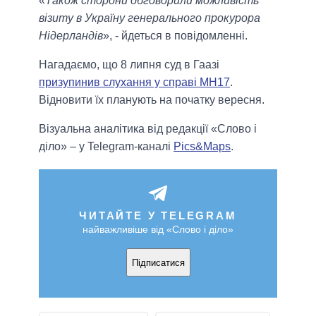
«
Також сторони обговорили можливість
візиту в Україну генерального прокурора
Нідерландів
», - йдеться в повідомленні.
Нагадаємо, що 8 липня суд в Гаазі
призупинив слухання у справі МН17
.
Відновити їх планують на початку вересня.
Візуальна аналітика від редакції «Слово і
діло» – у Telegram-каналі
Pics&Maps
.
ЧИТАЙТЕ У TELEGRAM
найважливіше від «Слово і діло»
Підписатися