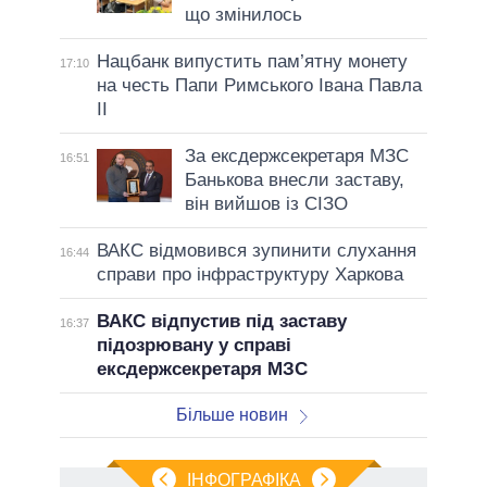
що змінилось
Нацбанк випустить пам’ятну монету
17:10
на честь Папи Римського Івана Павла
II
За ексдержсекретаря МЗС
16:51
Банькова внесли заставу,
він вийшов із СІЗО
ВАКС відмовився зупинити слухання
16:44
справи про інфраструктуру Харкова
ВАКС відпустив під заставу
16:37
підозрювану у справі
ексдержсекретаря МЗС
Більше новин
ІНФОГРАФІКА