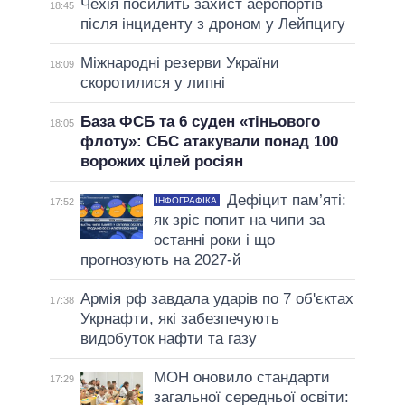
Чехія посилить захист аеропортів
18:45
після інциденту з дроном у Лейпцигу
Міжнародні резерви України
18:09
скоротилися у липні
База ФСБ та 6 суден «тіньового
18:05
флоту»: СБС атакували понад 100
ворожих цілей росіян
Дефіцит пам’яті:
ІНФОГРАФІКА
17:52
як зріс попит на чипи за
останні роки і що
прогнозують на 2027-й
Армія рф завдала ударів по 7 об'єктах
17:38
Укрнафти, які забезпечують
видобуток нафти та газу
МОН оновило стандарти
17:29
загальної середньої освіти: