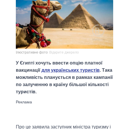
Ілюстративне фото
Відкрите джерело
У Єгипті хочуть ввести опцію платної
вакцинації
для українських туристів
. Така
можливість планується в рамках кампанії
по залученню в країну більшої кількості
туристів.
Про це заявила заступник міністра туризму і