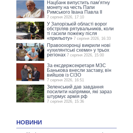
Нацбанк випустить пам’ятну
монету на честь Папи
Римського Івана Павла II
7 серпня 2026, 17:10
У Запорізькій області ворог
обстріляв рятувальників, коли
ті гасили пожежу після
«прильоту»
7 серпня 2026, 16:33
Правоохоронці викрили нові
«ухилянтські схеми» у трьох
регіонах
7 серпня 2026, 15:00
За ексдержсекретаря МЗС
Банькова внесли заставу, він
вийшов із СІЗО
7 серпня 2026, 16:51
Зеленський дав завдання
посилити напрямки, які зараз
штурмує армія рф
7 серпня 2026, 15:36
НОВИНИ