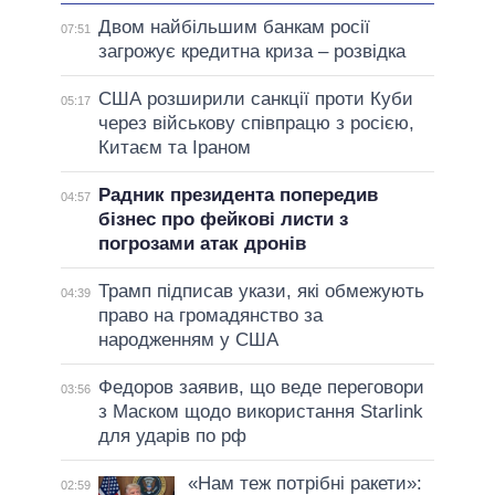
Двом найбільшим банкам росії
07:51
загрожує кредитна криза – розвідка
США розширили санкції проти Куби
05:17
через військову співпрацю з росією,
Китаєм та Іраном
Радник президента попередив
04:57
бізнес про фейкові листи з
погрозами атак дронів
Трамп підписав укази, які обмежують
04:39
право на громадянство за
народженням у США
Федоров заявив, що веде переговори
03:56
з Маском щодо використання Starlink
для ударів по рф
«Нам теж потрібні ракети»:
02:59