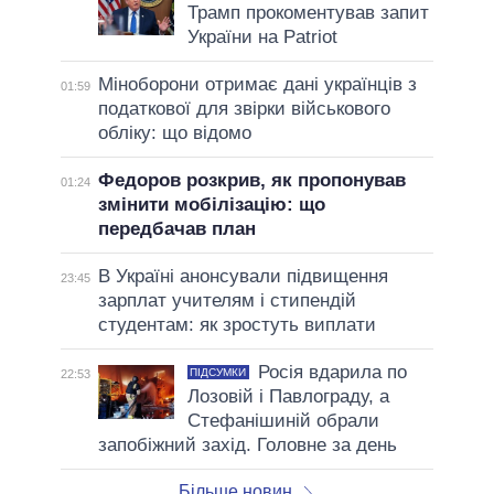
Трамп прокоментував запит
України на Patriot
Міноборони отримає дані українців з
01:59
податкової для звірки військового
обліку: що відомо
Федоров розкрив, як пропонував
01:24
змінити мобілізацію: що
передбачав план
В Україні анонсували підвищення
23:45
зарплат учителям і стипендій
студентам: як зростуть виплати
Росія вдарила по
ПІДСУМКИ
22:53
Лозовій і Павлограду, а
Стефанішиній обрали
запобіжний захід. Головне за день
Більше новин