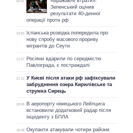
«Вражаючі втрати»:
00:41
Зеленський оцінив
результати 40-денної
операції проти рф
Іспанська розвідка попередила про
23:55
нову спробу масового прориву
мігрантів до Сеути
Росіяни вдарили по середмістю
21:57
Павлограда, є постраждалі
У Києві після атаки рф зафіксували
21:12
забруднення озера Кирилівське та
струмка Сирець
В аеропорту німецького Лейпцига
20:08
встановили додатковий радар після
інциденту з БПЛА
Окупанти атакували чотири райони
19:36