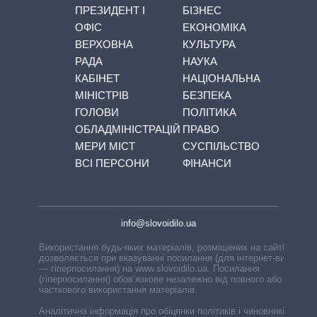
ПРЕЗИДЕНТ І
БІЗНЕС
ОФІС
ЕКОНОМІКА
ВЕРХОВНА
КУЛЬТУРА
РАДА
НАУКА
КАБІНЕТ
НАЦІОНАЛЬНА
МІНІСТРІВ
БЕЗПЕКА
ГОЛОВИ
ПОЛІТИКА
ОБЛАДМІНІСТРАЦІЙ
ПРАВО
МЕРИ МІСТ
СУСПІЛЬСТВО
ВСІ ПЕРСОНИ
ФІНАНСИ
info@slovoidilo.ua
Використання будь-яких матеріалів, розміщених на сайті,
дозволяється при вказуванні посилання (для інтернет-видань
— гіперпосилання) на www.slovoidilo.ua. Посилання
(гіперпосилання) обов’язкове незалежно від повного або
часткового використання матеріалів.
Аналітична інформація про обіцянки політиків і чиновників,