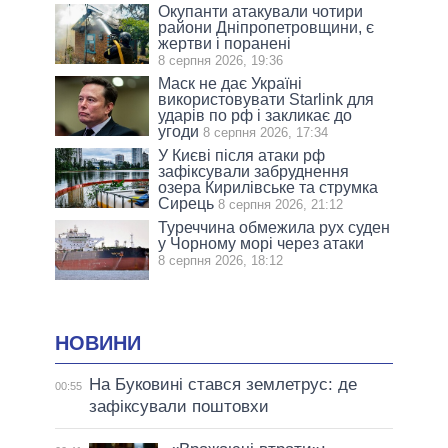
Окупанти атакували чотири
райони Дніпропетровщини, є
жертви і поранені
8 серпня 2026, 19:36
Маск не дає Україні
використовувати Starlink для
ударів по рф і закликає до
угоди
8 серпня 2026, 17:34
У Києві після атаки рф
зафіксували забруднення
озера Кирилівське та струмка
Сирець
8 серпня 2026, 21:12
Туреччина обмежила рух суден
у Чорному морі через атаки
8 серпня 2026, 18:12
НОВИНИ
На Буковині стався землетрус: де
00:55
зафіксували поштовхи