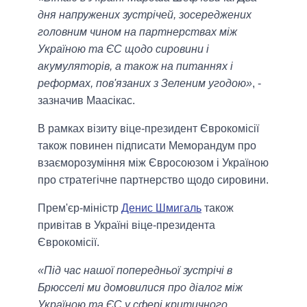
дня напружених зустрічей, зосереджених
головним чином на партнерствах між
Україною та ЄС щодо сировини і
акумуляторів, а також на питаннях і
реформах, пов'язаних з Зеленим угодою»
, -
зазначив Маасікас.
В рамках візиту віце-президент Єврокомісії
також повинен підписати Меморандум про
взаєморозуміння між Євросоюзом і Україною
про стратегічне партнерство щодо сировини.
Прем'єр-міністр
Денис Шмигаль
також
привітав в Україні віце-президента
Єврокомісії.
«Під час нашої попередньої зустрічі в
Брюсселі ми домовилися про діалог між
Україною та ЄС у сфері критичного