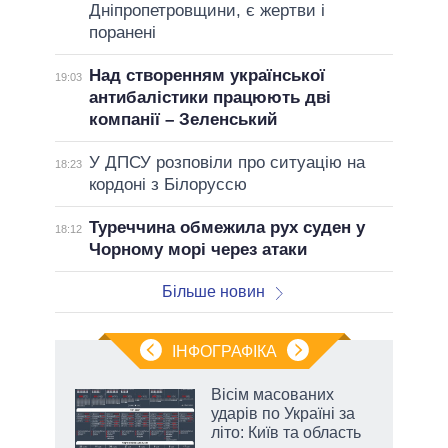
Дніпропетровщини, є жертви і
поранені
Над створенням української
19:03
антибалістики працюють дві
компанії – Зеленський
У ДПСУ розповіли про ситуацію на
18:23
кордоні з Білоруссю
Туреччина обмежила рух суден у
18:12
Чорному морі через атаки
Більше новин
ІНФОГРАФІКА
 як
Вісім масованих
и за
ударів по Україні за
літо: Київ та область