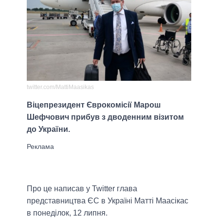
twitter.com/MattiMaasikas
Віцепрезидент Єврокомісії Марош
Шефчович прибув з дводенним візитом
до України.
Про це написав у Twitter глава
представництва ЄС в Україні Матті Маасікас
в понеділок, 12 липня.