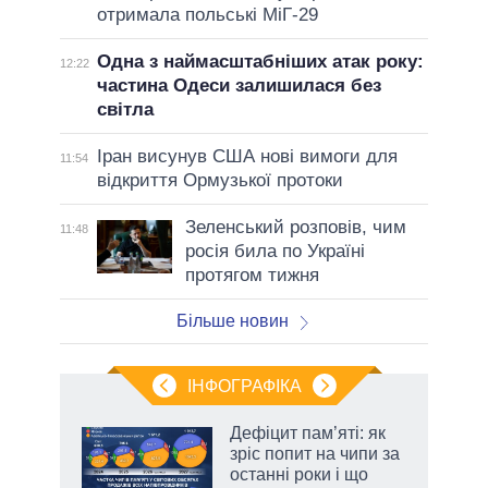
отримала польські МіГ-29
Одна з наймасштабніших атак року:
12:22
частина Одеси залишилася без
світла
Іран висунув США нові вимоги для
11:54
відкриття Ормузької протоки
Зеленський розповів, чим
11:48
росія била по Україні
протягом тижня
Більше новин
ІНФОГРАФІКА
жет
Дефіцит пам’яті: як
зріс попит на чипи за
ків
останні роки і що