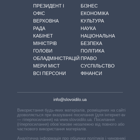
ПРЕЗИДЕНТ І
БІЗНЕС
ОФІС
ЕКОНОМІКА
ВЕРХОВНА
КУЛЬТУРА
РАДА
НАУКА
КАБІНЕТ
НАЦІОНАЛЬНА
МІНІСТРІВ
БЕЗПЕКА
ГОЛОВИ
ПОЛІТИКА
ОБЛАДМІНІСТРАЦІЙ
ПРАВО
МЕРИ МІСТ
СУСПІЛЬСТВО
ВСІ ПЕРСОНИ
ФІНАНСИ
info@slovoidilo.ua
Використання будь-яких матеріалів, розміщених на сайті,
дозволяється при вказуванні посилання (для інтернет-видань
— гіперпосилання) на www.slovoidilo.ua. Посилання
(гіперпосилання) обов’язкове незалежно від повного або
часткового використання матеріалів.
Аналітична інформація про обіцянки політиків і чиновників,