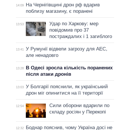
На Чернігівщині дрон рф вдарив
14:09
поблизу магазину, є поранені
Удар по Харкову: мер
13:53
повідомив про 37
постраждалих і 1 загиблого
У Румунії відвели загрозу для АЕС,
13:41
але ненадовго
В Одесі зросла кількість поранених
13:28
після атаки дронів
У Болгарії пояснили, як український
13:03
дрон міг опинитися на її території
Сили оборони вдарили по
12:54
складу росіян у Перекопі
Боднар пояснив, чому Україна досі не
12:32