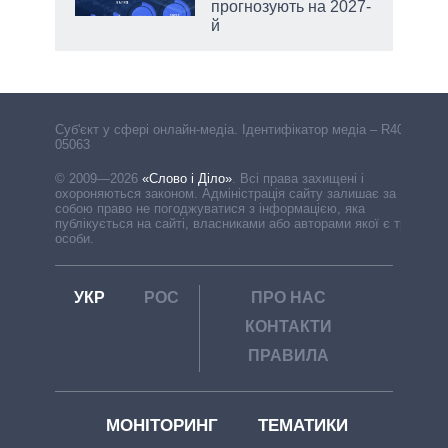
прогнозують на 2027-
й
Cуб'єкт у сфері онлайн-медіа. Ідентифікатор медіа – R40-
05063
© 2009—2026
«Слово і Діло»
.
Всі права захищені і
охороняються законом. Адміністрація сайту залишає за
собою право не погоджуватися з інформацією, яка
публікується на сайті, власниками або авторами якої є треті
особи.
УКР
РОС
ПРО НАС
КОНТАКТИ
ПРАВИЛА
МОНІТОРИНГ
ТЕМАТИКИ