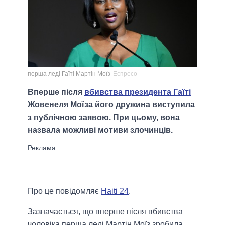
перша леді Гаїті Мартін Моїз
Еспресо
Вперше після
вбивства президента Гаїті
Жовенеля Моїза його дружина виступила
з публічною заявою. При цьому, вона
назвала можливі мотиви злочинців.
Про це повідомляє
Haiti 24
.
Зазначається, що вперше після вбивства
чоловіка перша леді Мартін Моїз зробила