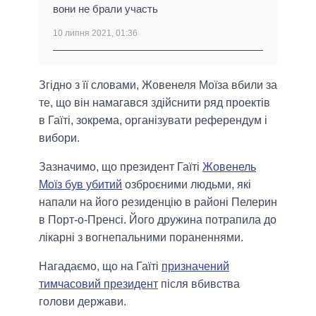
вони не брали участь
10 липня 2021, 01:36
Згідно з її словами, Жовенеля Моїза вбили за
те, що він намагався здійснити ряд проектів
в Гаїті, зокрема, організувати референдум і
вибори.
Зазначимо, що президент Гаїті
Жовенель
Моїз був убитий
озброєними людьми, які
напали на його резиденцію в районі Пелерин
в Порт-о-Пренсі. Його дружина потрапила до
лікарні з вогнепальними пораненнями.
Нагадаємо, що на Гаїті
призначений
тимчасовий президент
після вбивства
голови держави.