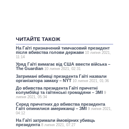
ЧИТАЙТЕ ТАКОЖ
На Гаїті призначений тимчасовий президент
після вбивства голови держави
10 липня 2021,
11:14
Уряд Гаїті вимагає від США ввести війська –
The Guardian
10 липня 2021, 02:31
Затримані вбивці президента Гаїті назвали
організатора замаху – NYT
10 липня 2021, 01:36
До вбивства президента Гаїті причетні
колумбійці та гаїтянські громадяни – ЗМІ
9
липня 2021, 05:34
Серед причетних до вбивства президента
Гаїті опинилися американці – ЗМІ
9 липня 2021,
04:12
На Гаїті затримали ймовірних убивць
президента
8 липня 2021, 07:27