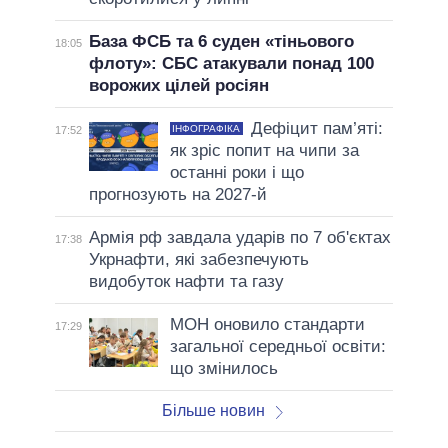
База ФСБ та 6 суден «тіньового
18:05
флоту»: СБС атакували понад 100
ворожих цілей росіян
Дефіцит пам’яті:
ІНФОГРАФІКА
17:52
як зріс попит на чипи за
останні роки і що
прогнозують на 2027-й
Армія рф завдала ударів по 7 об'єктах
17:38
Укрнафти, які забезпечують
видобуток нафти та газу
МОН оновило стандарти
17:29
загальної середньої освіти:
що змінилось
Більше новин