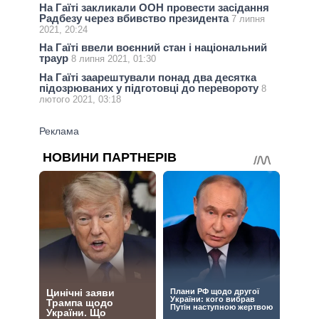
На Гаїті закликали ООН провести засідання
Радбезу через вбивство президента
7 липня
2021, 20:24
На Гаїті ввели воєнний стан і національний
траур
8 липня 2021, 01:30
На Гаїті заарештували понад два десятка
підозрюваних у підготовці до перевороту
8
лютого 2021, 03:18