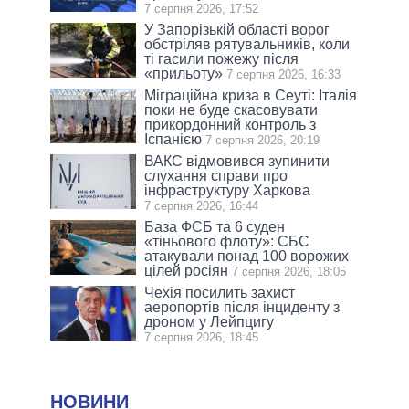
7 серпня 2026, 17:52
У Запорізькій області ворог
обстріляв рятувальників, коли
ті гасили пожежу після
«прильоту»
7 серпня 2026, 16:33
Міграційна криза в Сеуті: Італія
поки не буде скасовувати
прикордонний контроль з
Іспанією
7 серпня 2026, 20:19
ВАКС відмовився зупинити
слухання справи про
інфраструктуру Харкова
7 серпня 2026, 16:44
База ФСБ та 6 суден
«тіньового флоту»: СБС
атакували понад 100 ворожих
цілей росіян
7 серпня 2026, 18:05
Чехія посилить захист
аеропортів після інциденту з
дроном у Лейпцигу
7 серпня 2026, 18:45
НОВИНИ