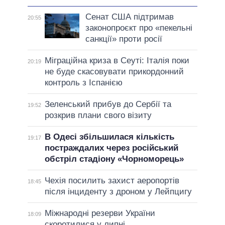
Сенат США підтримав
20:55
законопроєкт про «пекельні
санкції» проти росії
Міграційна криза в Сеуті: Італія поки
20:19
не буде скасовувати прикордонний
контроль з Іспанією
Зеленський прибув до Сербії та
19:52
розкрив плани свого візиту
В Одесі збільшилася кількість
19:17
постраждалих через російський
обстріл стадіону «Чорноморець»
Чехія посилить захист аеропортів
18:45
після інциденту з дроном у Лейпцигу
Міжнародні резерви України
18:09
скоротилися у липні