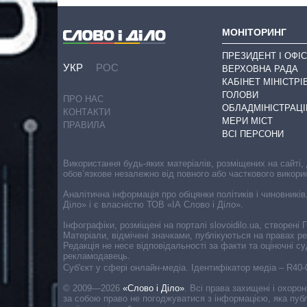
МОНІТОРИНГ
ПРЕЗИДЕНТ І ОФІС
УКР
РОС
ВЕРХОВНА РАДА
КАБІНЕТ МІНІСТРІ
ГОЛОВИ
ПРО НАС
ОБЛАДМІНІСТРАЦІ
КОНТАКТИ
МЕРИ МІСТ
ПРАВИЛА
ВСІ ПЕРСОНИ
Використання будь-яких матеріалів, розміщених на сайті,
обов’язкове незалежно від повного або часткового викори
Аналітична інформація про обіцянки політиків і чиновників
Діло» і є власністю ТОВ «ІА Слово і Діло».
Інфографіки, розміщені на порталі slovoidilo.ua, створен
Матеріали, відмічені значками, публікуються на правах р
Редакція не несе відповідальності за факти та оціночні 
рекламодавець.
Cуб'єкт у сфері онлайн-медіа. Ідентифікатор медіа – R40
© 2009—2026
«Слово і Діло»
.
Всі права захищені і охоро
за собою право не погоджуватися з інформацією, яка публ