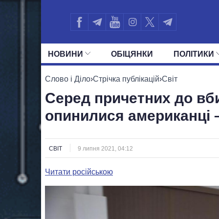
НОВИНИ
ОБIЦЯНКИ
ПОЛIТИКИ
УСІ ПОЛІТИКИ
ПРЕЗИДЕНТ І ОФ
Слово і Діло
›
Стрічка публікацій
›
Світ
Серед причетних до вби
опинилися американці 
СВІТ
9 липня 2021, 04:12
Читати російською