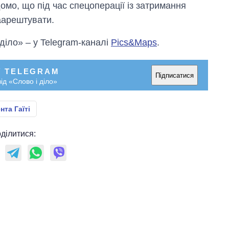
домо, що під час спецоперації із затримання
аарештувати.
 діло» – у Telegram-каналі
Pics&Maps
.
У TELEGRAM
Підписатися
ід «Слово і діло»
та Гаїті
ділитися: