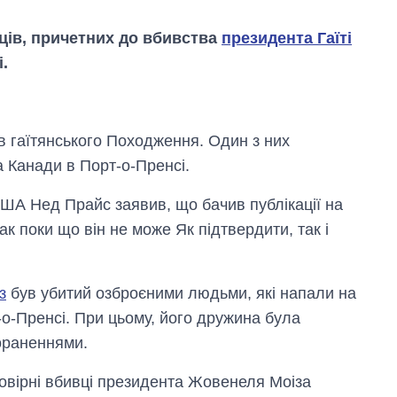
ців, причетних до вбивства
президента Гаїті
.
в гаїтянського Походження. Один з них
 Канади в Порт-о-Пренсі.
А Нед Прайс заявив, що бачив публікації на
к поки що він не може Як підтвердити, так і
з
був убитий озброєними людьми, які напали на
-о-Пренсі. При цьому, його дружина була
Скільки картоплі
вирощували в
ораненнями.
Україні до і під час
великої війни
ймовірні вбивці президента Жовенеля Моіза