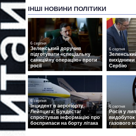
ІНШІ НОВИНИ ПОЛІТИКИ
6 серпня
Зеленський доручив
6 серпня
підготувати «спеціальну
Зеленськи
санкційну операцію» проти
вихідними 
росії
Сербію
6 серпня
Інцидент в аеропорту
6 серпня
Лейпцига: Бундестаг
Росія у ли
спростував інформацію про
видобуток
боєприпаси на борту літака
газового к