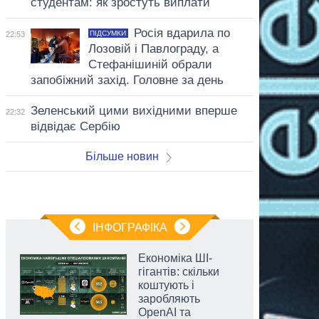
студентам: як зростуть виплати
Росія вдарила по
ПІДСУМКИ
22:53
Лозовій і Павлограду, а
Стефанішиній обрали
запобіжний захід. Головне за день
Зеленський цими вихідними вперше
22:32
відвідає Сербію
Більше новин
ІНФОГРАФІКА
Економіка ШІ-
гігантів: скільки
коштують і
заробляють
OpenAI та