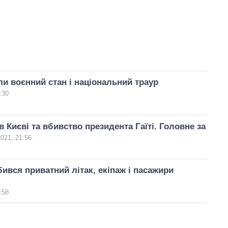
ели воєнний стан і національний траур
:30
в Києві та вбивство президента Гаїті. Головне за
021, 21:56
бився приватний літак, екіпаж і пасажири
:58