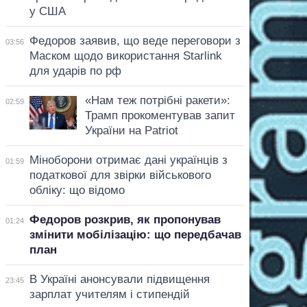
у США
Федоров заявив, що веде переговори з
03:56
Маском щодо використання Starlink
для ударів по рф
«Нам теж потрібні ракети»:
02:59
Трамп прокоментував запит
України на Patriot
Міноборони отримає дані українців з
01:59
податкової для звірки військового
обліку: що відомо
Федоров розкрив, як пропонував
01:24
змінити мобілізацію: що передбачав
план
В Україні анонсували підвищення
23:45
зарплат учителям і стипендій