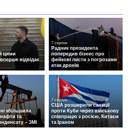
7 серпня
Радник президента
й цими
попередив бізнес про
вперше відвідає
фейкові листи з погрозами
атак дронів
7 серпня
США розширили санкції
пні збільшила
проти Куби через військову
 нафти та
співпрацю з росією, Китаєм
онденсату – ЗМІ
та Іраном