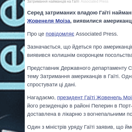
Затримання найманців на Гаїті
Associated Press
Серед затриманих владою Гаїті найман
Жовенеля Моіза
, виявилися американці
Про це
повідомляє
Associated Press.
Зазначається, що йдеться про американці
виявився колишнім охоронцем посольства
Представник Державного департаменту СШ
тему Затримання американців в Гаїті. Одна
спростувати ці дані.
Нагадаємо,
президент Гаїті Жовенель Моі
його резиденцію в районі Пелерин в Порт
доставлена в лікарню з вогнепальними п
Один з міністрів уряду Гаїті заявив, що 