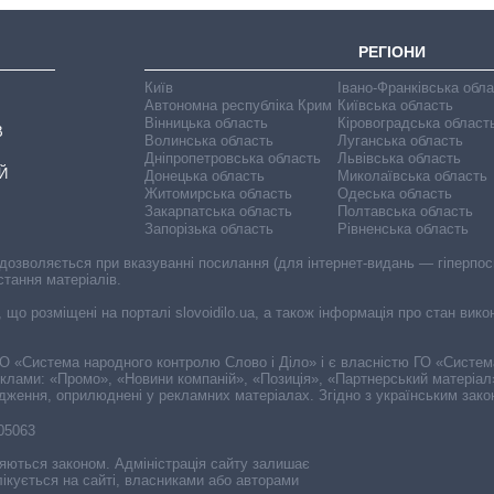
РЕГІОНИ
Київ
Івано-Франківська обл
Автономна республіка Крим
Київська область
Вінницька область
Кіровоградська област
В
Волинська область
Луганська область
Дніпропетровська область
Львівська область
Й
Донецька область
Миколаївська область
Житомирська область
Одеська область
Закарпатська область
Полтавська область
Запорізька область
Рівненська область
 дозволяється при вказуванні посилання (для інтернет-видань — гіперпоси
стання матеріалів.
, що розміщені на порталі slovoidilo.ua, а також інформація про стан вик
і ГО «Система народного контролю Слово і Діло» і є власністю ГО «Систе
еклами: «Промо», «Новини компаній», «Позиція», «Партнерський матеріал
судження, оприлюднені у рекламних матеріалах. Згідно з українським зак
-05063
няються законом. Адміністрація сайту залишає
ікується на сайті, власниками або авторами