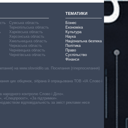
ТЕМАТИКИ
асть
Сумська область
Бізнес
Тернопільська область
Економіка
ь
Харківська область
Культура
Херсонська область
Наука
Хмельницька область
Національна безпека
Черкаська область
Політика
Чернівецька область
Право
Чернігівська область
Суспільство
Фінанси
лання) на www.slovoidilo.ua. Посилання (гіперпосилання)
онання цих обіцянок, зібрана й опрацьована ТОВ «ІА Слово і
ма народного контролю Слово і Діло».
», «Спецпроєкт», «За підтримки».
онодавством відповідальність за зміст реклами несе