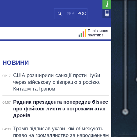
УКР
РОС
Порівняння
політиків
ЦІЙ
МЕРИ МІСТ
ВСІ ПЕРСОНИ
НОВИНИ
США розширили санкції проти Куби
05:17
через військову співпрацю з росією,
Китаєм та Іраном
Радник президента попередив бізнес
04:57
про фейкові листи з погрозами атак
дронів
Трамп підписав укази, які обмежують
04:39
право на громадянство за народженням