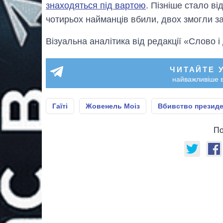
знаходяться під вартою
. Пізніше стало ві
чотирьох найманців вбили, двох змогли з
Візуальна аналітика від редакції «Слово і
ЧИТАЙТЕ 
найважливіше в
Гаїті
Жовенель Моіз
Вбивство президен
По