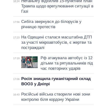
Нетаньягу відхилив 15-пунктний план
18:24
Трампа щодо врегулювання ситуації в
Газі
Сибіга звернувся до білорусів у
17:56
річницю протестів
На Одещині сталася масштабна ДТП
17:23
за участі мікроавтобусів, є жертви та
постраждалі
Рф атакувала автобус із 12
17:19
дітьми та рятувальників під
час повторних ударів
Росія знищила гуманітарний склад
17:06
ВООЗ у Дніпрі
Російські війська створили нові зони
16:43
контролю біля кордону України