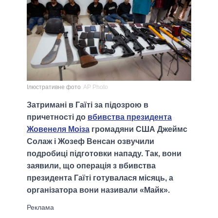
Ілюстративне фото
AP Photo
Затримані в Гаїті за підозрою в
причетності до
вбивства президента
Жовенеля Моіза
громадяни США Джеймс
Солаж і Жозеф Венсан озвучили
подробиці підготовки нападу. Так, вони
заявили, що операція з вбивства
президента Гаїті готувалася місяць, а
організатора вони називали «Майк».