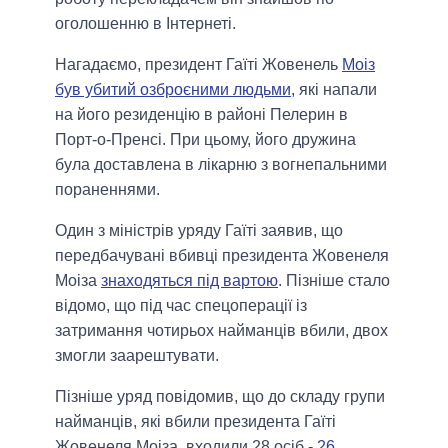
оголошенню в Інтернеті.
Нагадаємо, президент Гаїті Жовенель
Моіз
був убитий озброєними людьми
, які напали
на його резиденцію в районі Пелерин в
Порт-о-Пренсі. При цьому, його дружина
була доставлена в лікарню з вогнепальними
пораненнями.
Один з міністрів уряду Гаїті заявив, що
передбачувані вбивці президента Жовенеля
Моіза
знаходяться під вартою
. Пізніше стало
відомо, що під час спецоперації із
затримання чотирьох найманців вбили, двох
змогли заарештувати.
Пізніше уряд повідомив, що до складу групи
найманців, які вбили президента Гаїті
Жовенеля Моіза, входили 28 осіб -
26