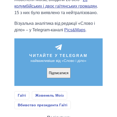
колумбійських і двоє гаїтянських громадян
.
15 з них було виявлено та нейтралізовано.
Візуальна аналітика від редакції «Слово і
діло» – у Telegram-каналі
Pics&Maps
.
ЧИТАЙТЕ У TELEGRAM
найважливіше від «Слово і діло»
Підписатися
Гаїті
Жовенель Моіз
Вбивство президента Гаїті