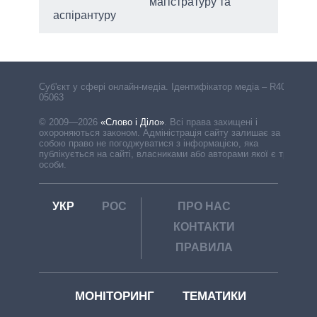
магістратуру та
аспірантуру
Cуб'єкт у сфері онлайн-медіа. Ідентифікатор медіа – R40-
05063
© 2009—2026
«Слово і Діло»
.
Всі права захищені і
охороняються законом. Адміністрація сайту залишає за
собою право не погоджуватися з інформацією, яка
публікується на сайті, власниками або авторами якої є треті
особи.
УКР
РОС
ПРО НАС
КОНТАКТИ
ПРАВИЛА
МОНІТОРИНГ
ТЕМАТИКИ