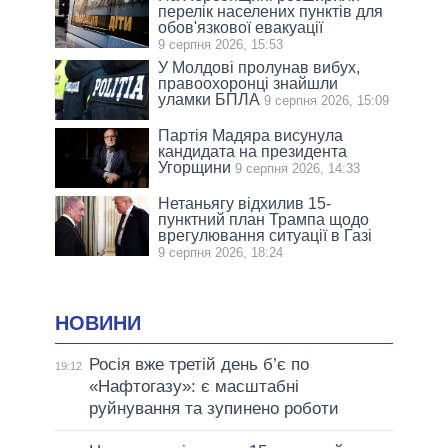
перелік населених пунктів для
обов'язкової евакуації
9 серпня 2026, 15:53
У Молдові пролунав вибух,
правоохоронці знайшли
уламки БПЛА
9 серпня 2026, 15:09
Партія Мадяра висунула
кандидата на президента
Угорщини
9 серпня 2026, 14:33
Нетаньягу відхилив 15-
пунктний план Трампа щодо
врегулювання ситуації в Газі
9 серпня 2026, 18:24
НОВИНИ
Росія вже третій день б’є по
19:12
«Нафтогазу»: є масштабні
руйнування та зупинено роботи