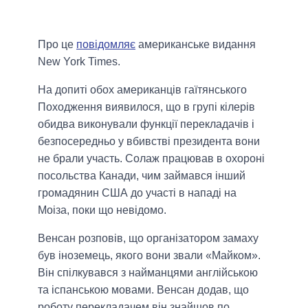
Про це
повідомляє
американське видання
New York Times.
На допиті обох американців гаїтянського
Походження виявилося, що в групі кілерів
обидва виконували функції перекладачів і
безпосередньо у вбивстві президента вони
не брали участь. Солаж працював в охороні
посольства Канади, чим займався інший
громадянин США до участі в нападі на
Моіза, поки що невідомо.
Венсан розповів, що організатором замаху
був іноземець, якого вони звали «Майком».
Він спілкувався з найманцями англійською
та іспанською мовами. Венсан додав, що
роботу перекладачем він знайшов по