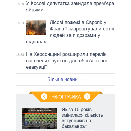
У Косові депутатка закидала прем’єра
16:29
яйцями
Лісові пожежі в Європі: у
16:24
Франції заарештували сотні
людей за підозрами у
підпалах
На Херсонщині розширили перелік
15:53
населених пунктів для обов'язкової
евакуації
Більше новин
ІНФОГРАФІКА
Як за 10 років
раїні
змінилася кількість
ої
вступників на
бакалаврат,