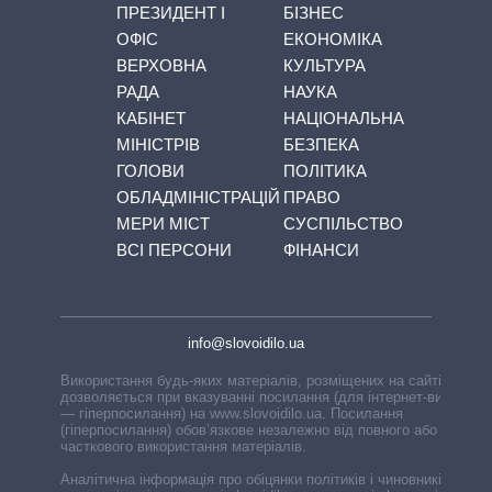
ПРЕЗИДЕНТ І
БІЗНЕС
ОФІС
ЕКОНОМІКА
ВЕРХОВНА
КУЛЬТУРА
РАДА
НАУКА
КАБІНЕТ
НАЦІОНАЛЬНА
МІНІСТРІВ
БЕЗПЕКА
ГОЛОВИ
ПОЛІТИКА
ОБЛАДМІНІСТРАЦІЙ
ПРАВО
МЕРИ МІСТ
СУСПІЛЬСТВО
ВСІ ПЕРСОНИ
ФІНАНСИ
info@slovoidilo.ua
Використання будь-яких матеріалів, розміщених на сайті,
дозволяється при вказуванні посилання (для інтернет-видань
— гіперпосилання) на www.slovoidilo.ua. Посилання
(гіперпосилання) обов’язкове незалежно від повного або
часткового використання матеріалів.
Аналітична інформація про обіцянки політиків і чиновників,