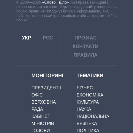
© 2009—2026
«Слово і Діло»
.
Всі права захищені і
охороняються законом. Адміністрація сайту залишає за
собою право не погоджуватися з інформацією, яка
публікується на сайті, власниками або авторами якої є треті
особи.
УКР
РОС
ПРО НАС
КОНТАКТИ
ПРАВИЛА
МОНІТОРИНГ
ТЕМАТИКИ
ПРЕЗИДЕНТ І
БІЗНЕС
ОФІС
ЕКОНОМІКА
ВЕРХОВНА
КУЛЬТУРА
РАДА
НАУКА
КАБІНЕТ
НАЦІОНАЛЬНА
МІНІСТРІВ
БЕЗПЕКА
ГОЛОВИ
ПОЛІТИКА