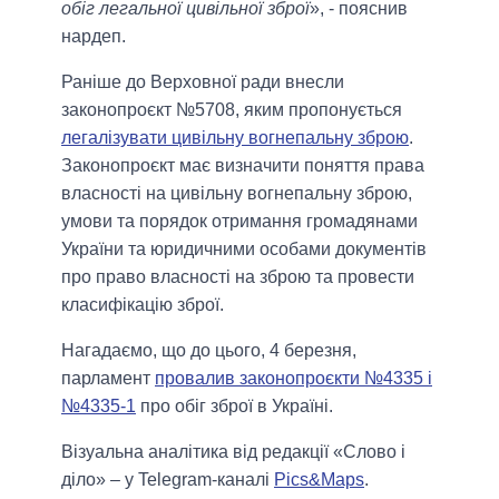
обіг легальної цивільної зброї
», - пояснив
нардеп.
Раніше до Верховної ради внесли
законопроєкт №5708, яким пропонується
легалізувати цивільну вогнепальну зброю
.
Законопроєкт має визначити поняття права
власності на цивільну вогнепальну зброю,
умови та порядок отримання громадянами
України та юридичними особами документів
про право власності на зброю та провести
класифікацію зброї.
Нагадаємо, що до цього, 4 березня,
парламент
провалив законопроєкти №4335 і
№4335-1
про обіг зброї в Україні.
Візуальна аналітика від редакції «Слово і
діло» – у Telegram-каналі
Pics&Maps
.