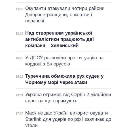
Окупанти атакували чотири райони
19:36
Дніпропетровщини, є жертви і
поранені
Над створенням української
19:03
антибалістики працюють дві
компанії – Зеленський
У ДПСУ розповіли про ситуацію на
18:23
кордоні з Білоруссю
Туреччина обмежила рух суден у
18:12
Чорному морі через атаки
Україна отримає від Сербії 2 мільйони
18:01
євро: на що спрямують
Маск не дає Україні використовувати
17:34
Starlink для ударів по рф і закликає до
угоди