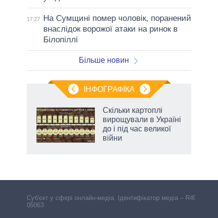
На Сумщині помер чоловік, поранений
17:27
внаслідок ворожої атаки на ринок в
Білопіллі
Більше новин
ІНФОГРАФІКА
 як
Скільки картоплі
и за
вирощували в Україні
до і під час великої
2027-
війни
Cуб'єкт у сфері онлайн-медіа. Ідентифікатор медіа – R40-
05063