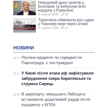
Невідомий дрон залетів у
Болгарію та вибухнув біля
кордону з Румунією
8 серпня 2026, 16:36
Туреччина обмежила рух суден
у Чорному морі через атаки
8 серпня 2026, 18:12
НОВИНИ
Росіяни вдарили по середмістю
21:57
Павлограда, є постраждалі
У Києві після атаки рф зафіксували
21:12
забруднення озера Кирилівське та
струмка Сирець
В аеропорту німецького Лейпцига
20:08
встановили додатковий радар після
інциденту з БПЛА