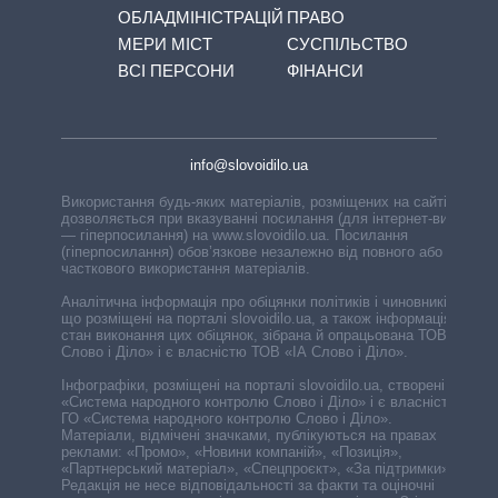
ОБЛАДМІНІСТРАЦІЙ
ПРАВО
МЕРИ МІСТ
СУСПІЛЬСТВО
ВСІ ПЕРСОНИ
ФІНАНСИ
info@slovoidilo.ua
Використання будь-яких матеріалів, розміщених на сайті,
дозволяється при вказуванні посилання (для інтернет-видань
— гіперпосилання) на www.slovoidilo.ua. Посилання
(гіперпосилання) обов’язкове незалежно від повного або
часткового використання матеріалів.
Аналітична інформація про обіцянки політиків і чиновників,
що розміщені на порталі slovoidilo.ua, а також інформація про
стан виконання цих обіцянок, зібрана й опрацьована ТОВ «ІА
Слово і Діло» і є власністю ТОВ «ІА Слово і Діло».
Інфографіки, розміщені на порталі slovoidilo.ua, створені ГО
«Система народного контролю Слово і Діло» і є власністю
ГО «Система народного контролю Слово і Діло».
Матеріали, відмічені значками, публікуються на правах
реклами: «Промо», «Новини компаній», «Позиція»,
«Партнерський матеріал», «Спецпроєкт», «За підтримки».
Редакція не несе відповідальності за факти та оціночні