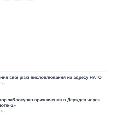
нив свої різкі висловлювання на адресу НАТО
:55
ор заблокував призначення в Держдеп через
потік-2»
:46