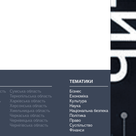
ТЕМАТИКИ
асть
Сумська область
Бізнес
Тернопільська область
Економіка
ь
Харківська область
Культура
Херсонська область
Наука
Хмельницька область
Національна безпека
Черкаська область
Політика
Чернівецька область
Право
Чернігівська область
Суспільство
Фінанси