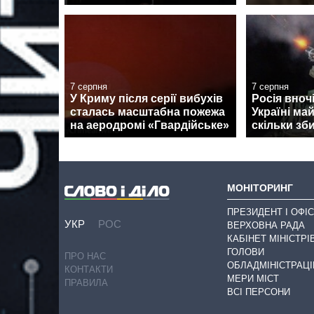
7 серпня
7 серпня
У Криму після серії вибухів
Росія вноч
сталась масштабна пожежа
Україні ма
на аеродромі «Гвардійське»
скільки зб
МОНІТОРИНГ
ПРЕЗИДЕНТ І ОФІС
УКР
РОС
ВЕРХОВНА РАДА
КАБІНЕТ МІНІСТРІ
ГОЛОВИ
ПРО НАС
ОБЛАДМІНІСТРАЦІ
КОНТАКТИ
МЕРИ МІСТ
ПРАВИЛА
ВСІ ПЕРСОНИ