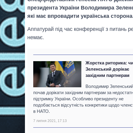
президента України Володимира Зелен
які має впровадити українська сторона
Аппатурай під час конференції з питань р
немає.
Жорстка риторика: ч
Зеленський дорікає
західним партнерам
Володимир Зеленськи
почав дорікати західним партнерам за недостат
підтримку України. Особливо президенту не
подобається відсутність конкретики щодо членс
в НАТО.
7 липня 2021, 17:13