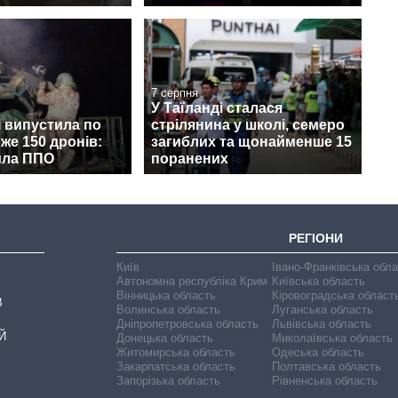
7 серпня
У Таїланді сталася
і випустила по
стрілянина у школі, семеро
йже 150 дронів:
загиблих та щонайменше 15
ила ППО
поранених
РЕГІОНИ
Київ
Івано-Франківська обл
Автономна республіка Крим
Київська область
Вінницька область
Кіровоградська област
В
Волинська область
Луганська область
Дніпропетровська область
Львівська область
Й
Донецька область
Миколаївська область
Житомирська область
Одеська область
Закарпатська область
Полтавська область
Запорізька область
Рівненська область