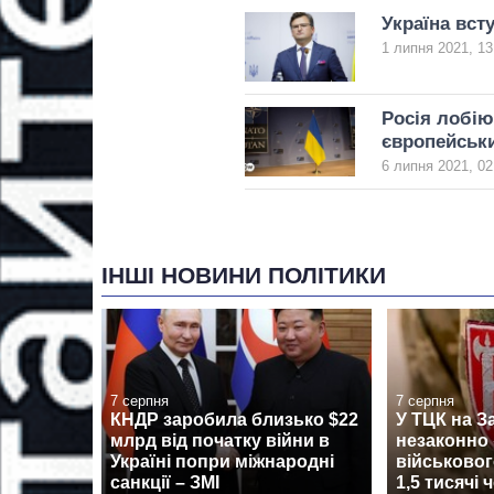
Україна вст
1 липня 2021, 13
Росія лобію
європейськи
6 липня 2021, 02
ІНШІ НОВИНИ ПОЛІТИКИ
7 серпня
7 серпня
КНДР заробила близько $22
У ТЦК на З
млрд від початку війни в
незаконно 
Україні попри міжнародні
військовог
санкції – ЗМІ
1,5 тисячі 