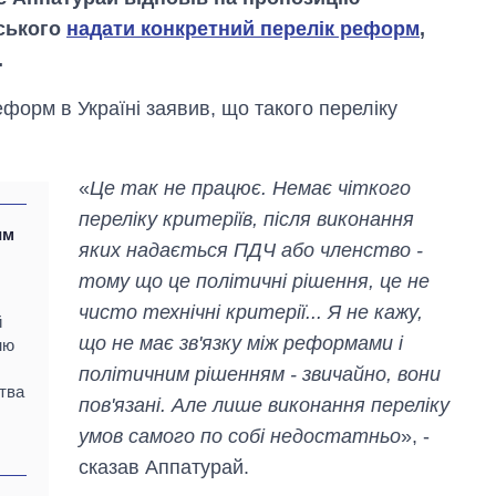
ського
надати конкретний перелік реформ
,
.
еформ в Україні заявив, що такого переліку
«
Це так не працює. Немає чіткого
переліку критеріїв, після виконання
им
яких надається ПДЧ або членство -
тому що це політичні рішення, це не
чисто технічні критерії... Я не кажу,
й
що не має зв'язку між реформами і
ню
політичним рішенням - звичайно, вони
Скільки картоплі
тва
вирощували в
пов'язані. Але лише виконання переліку
Україні до і під час
умов самого по собі недостатньо
», -
великої війни
сказав Аппатурай.