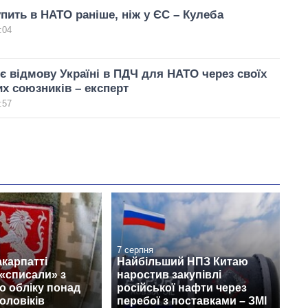
упить в НАТО раніше, ніж у ЄС – Кулеба
:04
є відмову Україні в ПДЧ для НАТО через своїх
х союзників – експерт
:57
7 серпня
акарпатті
Найбільший НПЗ Китаю
«списали» з
наростив закупівлі
о обліку понад
російської нафти через
чоловіків
перебої з поставками – ЗМІ