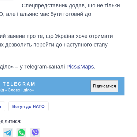
Спецпредставник додав, що не тільки
О, але і альянс має бути готовий до
й заявив про те, що Україна хоче отримати
их дозволить перейти до наступного етапу
 діло» – у Telegram-каналі
Pics&Maps
.
У TELEGRAM
Підписатися
ід «Слово і діло»
а
Вступ до НАТО
ділитися: