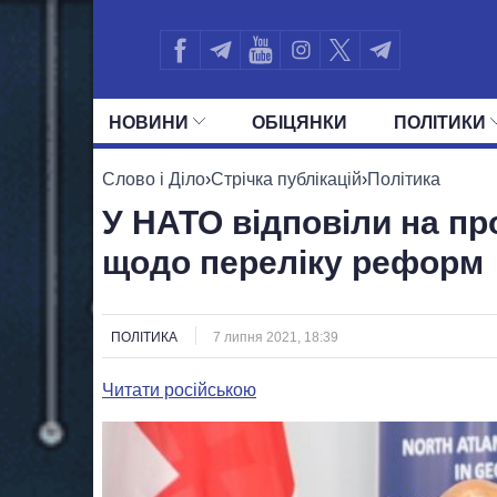
НОВИНИ
ОБIЦЯНКИ
ПОЛIТИКИ
УСІ ПОЛІТИКИ
ПРЕЗИДЕНТ І ОФ
Слово і Діло
›
Стрічка публікацій
›
Політика
У НАТО відповіли на п
щодо переліку реформ
ПОЛІТИКА
7 липня 2021, 18:39
Читати російською