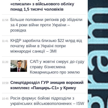
«списали» з військового обліку
понад 1,5 тисячі чоловіків
Більше половини регіонів рф збідніли
11:58
за 4 роки війни проти України –
розвідка
КНДР заробила близько $22 млрд від
11:41
початку війни в Україні попри
міжнародні санкції – ЗМІ
САП у жовтні скерує до суду
11:20
справу бізнесмена
Комарницького про землю
Спецпідрозділ ГУР знищив ворожий
10:58
комплекс «Панцирь-С1» у Криму
Росія формує бойові підрозділи з
10:45
українських військовополонених – ISW