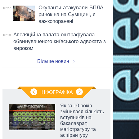
Окупанти атакували БПЛА
10:27
ринок на на Сумщині, є
важкопоранені
Апеляційна палата оштрафувала
10:10
обвинуваченого київського адвоката з
вироком
Більше новин
ІНФОГРАФІКА
Як за 10 років
змінилася кількість
вступників на
бакалаврат,
магістратуру та
аспірантуру