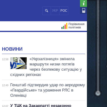
УКР
РОС
Порівняння
політиків
ЦІЙ
МЕРИ МІСТ
ВСІ ПЕРСОНИ
НОВИНИ
«Укрзалізниця» змінила
12:58
маршрути низки потягів
через безпекову ситуацію у
східних регіонах
Генштаб підтвердив удар по аеродрому
12:49
«Гвардійське» та ураження РЛС в
Оленівці
У ТЦК на Закарпатті незаконно
12:07