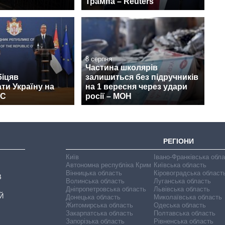
Трампа – Reuters
8 серпня
Частина школярів
біцяв
залишиться без підручників
ти Україну на
на 1 вересня через удари
ЄС
росії – МОН
РЕГІОНИ
Київ
Івано-Франківська обл
Автономна республіка Крим
Київська область
Вінницька область
Кіровоградська област
В
Волинська область
Луганська область
Дніпропетровська область
Львівська область
Й
Донецька область
Миколаївська область
Житомирська область
Одеська область
Закарпатська область
Полтавська область
Запорізька область
Рівненська область