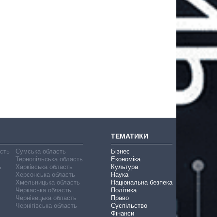
ТЕМАТИКИ
асть
Сумська область
Бізнес
Тернопільська область
Економіка
ь
Харківська область
Культура
Херсонська область
Наука
Хмельницька область
Національна безпека
Черкаська область
Політика
Чернівецька область
Право
Чернігівська область
Суспільство
Фінанси