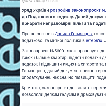
Данило Гетманцев
LIGA.net
Уряд України
розробив законопроєкт 
до Податкового кодексу. Даний докумен
прибрати неправомірні пільги та подат
Про це розповів
Данило Гетманцев
, голо
податкової та митної політики в
інтерв'ю
«
Законопроєкт №5600 також пропонує підв
трьох і більше квартир, підняти податки д
податок і підвищити акциз на сигарети та 
Гетманцева, даний документ повинен вре
оподаткуванні, ніж значно підвищити пода
Крім того, законопроєкт дозволить перегля
дозволяли деяким галузям відраховувати