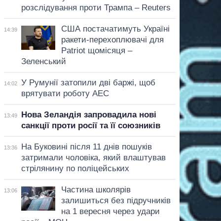
розслідування проти Трампа – Reuters
США постачатимуть Україні
14:39
ракети-перехоплювачі для
Patriot щомісяця –
Зеленський
У Румунії затопили дві баржі, щоб
14:02
врятувати роботу АЕС
Нова Зеландія запровадила нові
13:49
санкції проти росії та її союзників
На Буковині після 11 днів пошуків
13:36
затримали чоловіка, який влаштував
стрілянину по поліцейських
Частина школярів
13:06
залишиться без підручників
на 1 вересня через удари