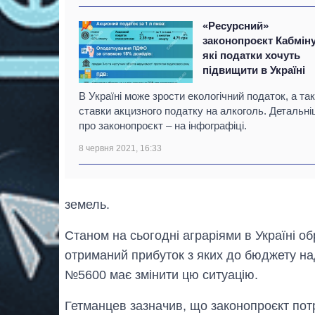
«Ресурсний»
законопроєкт Кабміну
які податки хочуть
підвищити в Україні
В Україні може зрости екологічний податок, а та
ставки акцизного податку на алкоголь. Детальн
про законопроєкт – на інфографіці.
8 червня 2021, 16:33
земель.
Станом на сьогодні аграріями в Україні о
отриманий прибуток з яких до бюджету на
№5600 має змінити цю ситуацію.
Гетманцев зазначив, що законопроєкт пот