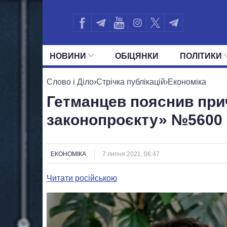
НОВИНИ
ОБIЦЯНКИ
ПОЛIТИКИ
УСІ ПОЛІТИКИ
ПРЕЗИДЕНТ І ОФ
Слово і Діло
›
Стрічка публікацій
›
Економіка
Гетманцев пояснив при
законопроєкту» №5600
ЕКОНОМІКА
7 липня 2021, 06:47
Читати російською