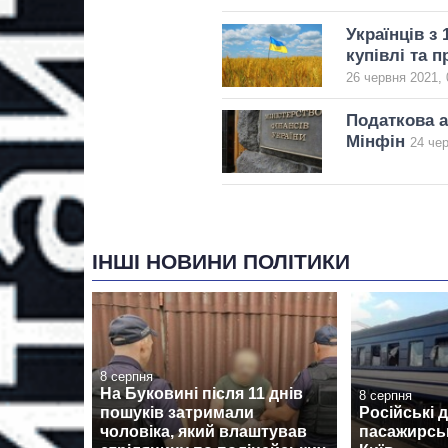
Українців з
купівлі та 
26 червня 2021, 
Податкова а
Мінфін
24 чер
ІНШІ НОВИНИ ПОЛІТИКИ
8 серпня
На Буковині після 11 днів
8 серпня
пошуків затримали
Російські 
чоловіка, який влаштував
пасажирськ