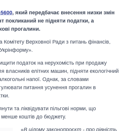
№5600
, який передбачає внесення низки змін
т покликаний не підняти податки, а
кові прогалини.
ва Комітету Верховної Ради з питань фінансів,
Укрінформу».
ищити податок на нерухомість при продажу
ля власників елітних машин, підняти екологічний
алкогольні напої. Однак, за словами
Як змінився
бюджет
гулювати питання усунення прогалин в
Міністерства
тки.
оборони за 13
років війни з
нути та ліквідувати пільгові норми, що
росією
 менше коштів до бюджету.
«
В цілому законопроєкт - про рівність