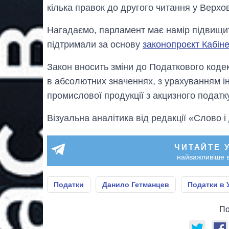
кілька правок до другого читання у Верхов
Нагадаємо, парламент має намір підвищит
підтримали за основу
законопроєкт Кабіне
Закон вносить зміни до Податкового кодек
в абсолютних значеннях, з урахуванням інд
промислової продукції з акцизного податку
Візуальна аналітика від редакції «Слово і
ЧИТАЙТЕ 
найважливіше в
Податки
Данило Гетманцев
Податки в У
По