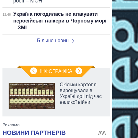
росії – МОН
Україна погодилась не атакувати
12:46
неросійські танкери в Чорному морі
– ЗМІ
Більше новин
ІНФОГРАФІКА
Скільки картоплі
вирощували в
Україні до і під час
великої війни