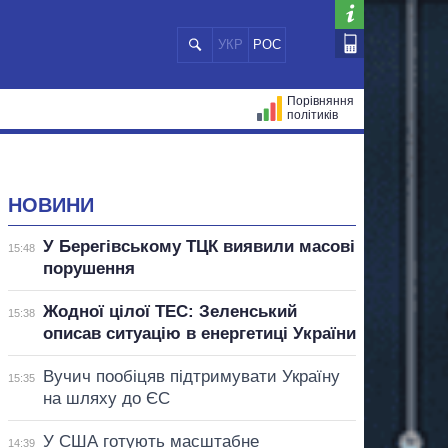
УКР
РОС
Порівняння
політиків
ЦІЙ
МЕРИ МІСТ
ВСІ ПЕРСОНИ
НОВИНИ
У Берегівському ТЦК виявили масові
15:48
порушення
Жодної цілої ТЕС: Зеленський
15:38
описав ситуацію в енергетиці України
Вучич пообіцяв підтримувати Україну
15:35
на шляху до ЄС
У США готують масштабне
14:39