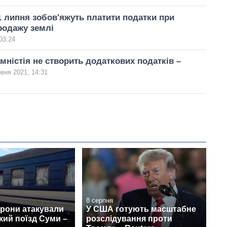
 1 липня зобов'яжуть платити податки при
продажу землі
03:24
мністія не створить додаткових податків –
вня 2021, 14:31
8 серпня
дрони атакували
У США готують масштабне
ий поїзд Суми –
розслідування проти