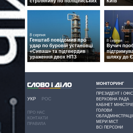
стрілянину по поліцейських
Київ
8 серпня
Генштаб повідомив про
8 серпня
удар по буровій установці
Вучич поо
«Сиваш» та підтвердив
підтримува
ураження двох НПЗ
шляху до 
МОНІТОРИНГ
ПРЕЗИДЕНТ І ОФІС
УКР
РОС
ВЕРХОВНА РАДА
КАБІНЕТ МІНІСТРІ
ГОЛОВИ
ПРО НАС
ОБЛАДМІНІСТРАЦІ
КОНТАКТИ
МЕРИ МІСТ
ПРАВИЛА
ВСІ ПЕРСОНИ