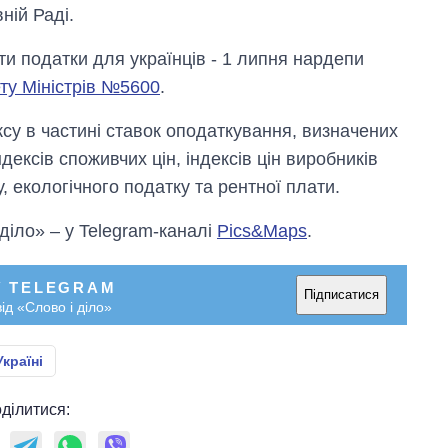
ній Раді.
и податки для українців - 1 липня нардепи
ту Міністрів №5600
.
су в частині ставок оподаткування, визначених
ексів споживчих цін, індексів цін виробників
, екологічного податку та рентної плати.
 діло» – у Telegram-каналі
Pics&Maps
.
У TELEGRAM
Підписатися
ід «Слово і діло»
країні
ділитися: