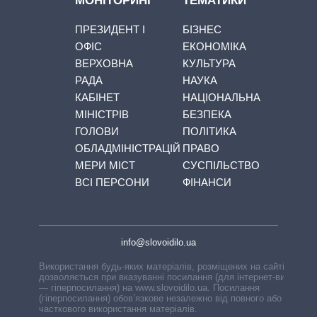
МОНІТОРИНГ
ТЕМАТИКИ
ПРЕЗИДЕНТ І
БІЗНЕС
ОФІС
ЕКОНОМІКА
ВЕРХОВНА
КУЛЬТУРА
РАДА
НАУКА
КАБІНЕТ
НАЦІОНАЛЬНА
МІНІСТРІВ
БЕЗПЕКА
ГОЛОВИ
ПОЛІТИКА
ОБЛАДМІНІСТРАЦІЙ
ПРАВО
МЕРИ МІСТ
СУСПІЛЬСТВО
ВСІ ПЕРСОНИ
ФІНАНСИ
info@slovoidilo.ua
Використання будь-яких матеріалів, розміщених на сайті,
дозволяється при вказуванні посилання (для інтернет-видань
— гіперпосилання) на www.slovoidilo.ua. Посилання
(гіперпосилання) обов’язкове незалежно від повного або
часткового використання матеріалів.