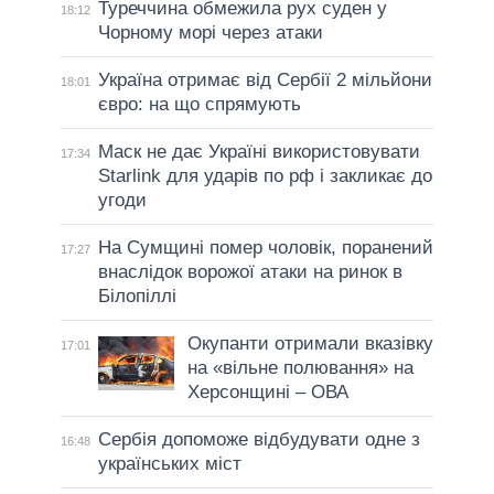
Туреччина обмежила рух суден у
18:12
Чорному морі через атаки
Україна отримає від Сербії 2 мільйони
18:01
євро: на що спрямують
Маск не дає Україні використовувати
17:34
Starlink для ударів по рф і закликає до
угоди
На Сумщині помер чоловік, поранений
17:27
внаслідок ворожої атаки на ринок в
Білопіллі
Окупанти отримали вказівку
17:01
на «вільне полювання» на
Херсонщині – ОВА
Сербія допоможе відбудувати одне з
16:48
українських міст