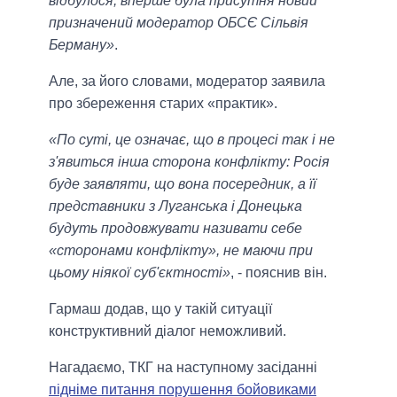
відбулося, вперше була присутня новий
призначений модератор ОБСЄ Сільвія
Берману»
.
Але, за його словами, модератор заявила
про збереження старих «практик».
«По суті, це означає, що в процесі так і не
з'явиться інша сторона конфлікту: Росія
буде заявляти, що вона посередник, а її
представники з Луганська і Донецька
будуть продовжувати називати себе
«сторонами конфлікту», не маючи при
цьому ніякої суб'єктності»
, - пояснив він.
Гармаш додав, що у такій ситуації
конструктивний діалог неможливий.
Нагадаємо, ТКГ на наступному засіданні
підніме питання порушення бойовиками