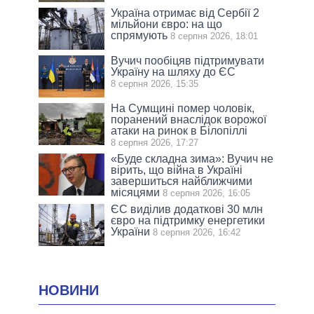
Україна отримає від Сербії 2
мільйони євро: на що
спрямують
8 серпня 2026, 18:01
Вучич пообіцяв підтримувати
Україну на шляху до ЄС
8 серпня 2026, 15:35
На Сумщині помер чоловік,
поранений внаслідок ворожої
атаки на ринок в Білопіллі
8 серпня 2026, 17:27
«Буде складна зима»: Вучич не
вірить, що війна в Україні
завершиться найближчими
місяцями
8 серпня 2026, 16:05
ЄС виділив додаткові 30 млн
євро на підтримку енергетики
України
8 серпня 2026, 16:42
НОВИНИ