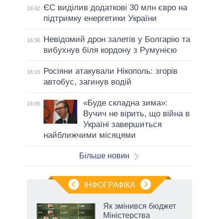
ЄС виділив додаткові 30 млн євро на
16:42
підтримку енергетики України
Невідомий дрон залетів у Болгарію та
16:36
вибухнув біля кордону з Румунією
Росіяни атакували Нікополь: згорів
16:16
автобус, загинув водій
«Буде складна зима»:
16:05
Вучич не вірить, що війна в
Україні завершиться
найближчими місяцями
Більше новин
ІНФОГРАФІКА
 як
Як змінився бюджет
и за
Міністерства