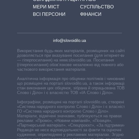
МЕРИ МІСТ
СУСПІЛЬСТВО
ВСІ ПЕРСОНИ
ФІНАНСИ
info@slovoidilo.ua
Використання будь-яких матеріалів, розміщених на сайті,
дозволяється при вказуванні посилання (для інтернет-видань
— гіперпосилання) на www.slovoidilo.ua. Посилання
(гіперпосилання) обов’язкове незалежно від повного або
часткового використання матеріалів.
Аналітична інформація про обіцянки політиків і чиновників,
що розміщені на порталі slovoidilo.ua, а також інформація про
стан виконання цих обіцянок, зібрана й опрацьована ТОВ «ІА
Слово і Діло» і є власністю ТОВ «ІА Слово і Діло».
Інфографіки, розміщені на порталі slovoidilo.ua, створені ГО
«Система народного контролю Слово і Діло» і є власністю
ГО «Система народного контролю Слово і Діло».
Матеріали, відмічені значками, публікуються на правах
реклами: «Промо», «Новини компаній», «Позиція»,
«Партнерський матеріал», «Спецпроєкт», «За підтримки».
Редакція не несе відповідальності за факти та оціночні
судження, оприлюднені у рекламних матеріалах. Згідно з