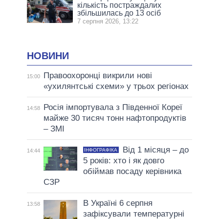
кількість постраждалих
збільшилась до 13 осіб
7 серпня 2026, 13:22
НОВИНИ
Правоохоронці викрили нові
15:00
«ухилянтські схеми» у трьох регіонах
Росія імпортувала з Південної Кореї
14:58
майже 30 тисяч тонн нафтопродуктів
– ЗМІ
Від 1 місяця – до
ІНФОГРАФІКА
14:44
5 років: хто і як довго
обіймав посаду керівника
СЗР
В Україні 6 серпня
13:58
зафіксували температурні