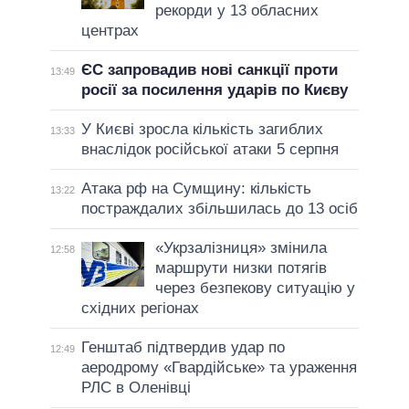
рекорди у 13 обласних
центрах
ЄС запровадив нові санкції проти
13:49
росії за посилення ударів по Києву
У Києві зросла кількість загиблих
13:33
внаслідок російської атаки 5 серпня
Атака рф на Сумщину: кількість
13:22
постраждалих збільшилась до 13 осіб
«Укрзалізниця» змінила
12:58
маршрути низки потягів
через безпекову ситуацію у
східних регіонах
Генштаб підтвердив удар по
12:49
аеродрому «Гвардійське» та ураження
РЛС в Оленівці