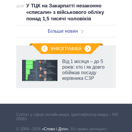
У ТЦК на Закарпатті незаконно
12:07
«списали» з військового обліку
понад 1,5 тисячі чоловіків
Більше новин
ІНФОГРАФІКА
Від 1 місяця – до 5
 за
років: хто і як довго
асть
обіймав посаду
керівника СЗР
Cуб'єкт у сфері онлайн-медіа. Ідентифікатор медіа – R40-
05063
© 2009—2026
«Слово і Діло»
.
Всі права захищені і