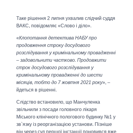
Таке рішення 2 липня ухвалив слідчий суддя
ВАКС, повідомляє «Слово і діло».
«
Клопотання детектива НАБУ про
продовження строку досудового
розслідування у кримінальному провадженні
– задовольнити частково. Продовжити
строк досудового розслідування у
кримінальному провадженні до шести
місяців, тобто до 7 жовтня 2021 року
», –
йдеться в рішенні.
Слідство встановило, що Манчуленка
звільнили з посади головного лікаря
Міського клінічного пологового будинку №1 у
зв`язку із реорганізацією установи. Пізніше
він через суд першої інстанції поновився вже