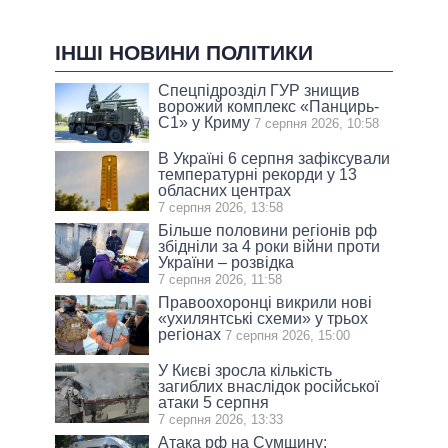
ІНШІ НОВИНИ ПОЛІТИКИ
Спецпідрозділ ГУР знищив
ворожий комплекс «Панцирь-
С1» у Криму
7 серпня 2026, 10:58
В Україні 6 серпня зафіксували
температурні рекорди у 13
обласних центрах
7 серпня 2026, 13:58
Більше половини регіонів рф
збідніли за 4 роки війни проти
України – розвідка
7 серпня 2026, 11:58
Правоохоронці викрили нові
«ухилянтські схеми» у трьох
регіонах
7 серпня 2026, 15:00
У Києві зросла кількість
загиблих внаслідок російської
атаки 5 серпня
7 серпня 2026, 13:33
Атака рф на Сумщину: