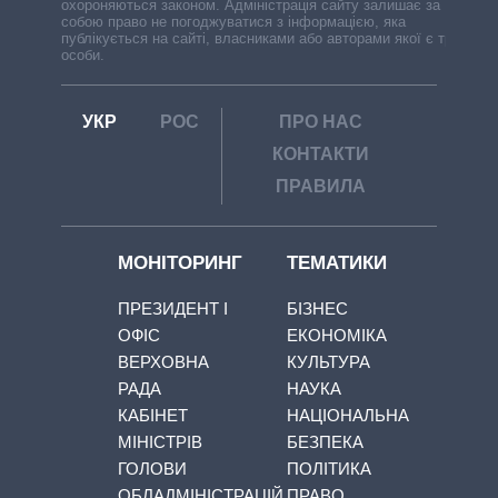
охороняються законом. Адміністрація сайту залишає за
собою право не погоджуватися з інформацією, яка
публікується на сайті, власниками або авторами якої є треті
особи.
УКР
РОС
ПРО НАС
КОНТАКТИ
ПРАВИЛА
МОНІТОРИНГ
ТЕМАТИКИ
ПРЕЗИДЕНТ І
БІЗНЕС
ОФІС
ЕКОНОМІКА
ВЕРХОВНА
КУЛЬТУРА
РАДА
НАУКА
КАБІНЕТ
НАЦІОНАЛЬНА
МІНІСТРІВ
БЕЗПЕКА
ГОЛОВИ
ПОЛІТИКА
ОБЛАДМІНІСТРАЦІЙ
ПРАВО