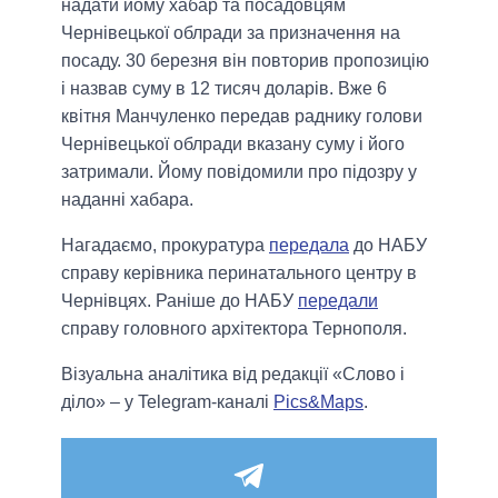
надати йому хабар та посадовцям
Чернівецької облради за призначення на
посаду. 30 березня він повторив пропозицію
і назвав суму в 12 тисяч доларів. Вже 6
квітня Манчуленко передав раднику голови
Чернівецької облради вказану суму і його
затримали. Йому повідомили про підозру у
наданні хабара.
Нагадаємо, прокуратура
передала
до НАБУ
справу керівника перинатального центру в
Чернівцях. Раніше до НАБУ
передали
справу головного архітектора Тернополя.
Візуальна аналітика від редакції «Слово і
діло» – у Telegram-каналі
Pics&Maps
.