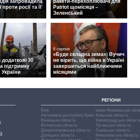
ндія запровадила
ракети-перехоплювачі для
 проти росії та її
Patriot щомісяця –
Зеленський
8 серпня
«Буде складна зима»: Вучич
 додаткові 30
не вірить, що війна в Україні
а підтримку
завершиться найближчими
 України
місяцями
РЕГІОНИ
Київ
Івано-Франківська обл
Автономна республіка Крим
Київська область
Вінницька область
Кіровоградська област
В
Волинська область
Луганська область
Дніпропетровська область
Львівська область
Й
Донецька область
Миколаївська область