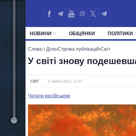
НОВИНИ
ОБIЦЯНКИ
ПОЛIТИКИ
УСІ ПОЛІТИКИ
ПРЕЗИДЕНТ І ОФ
Слово і Діло
›
Стрічка публікацій
›
Світ
У світі знову подешев
СВІТ
5 липня 2021, 12:37
Читати російською