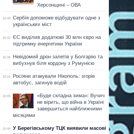
Херсонщині – ОВА
Сербія допоможе відбудувати одне з
16:48
українських міст
ЄС виділив додаткові 30 млн євро на
16:42
підтримку енергетики України
Невідомий дрон залетів у Болгарію та
16:36
вибухнув біля кордону з Румунією
Росіяни атакували Нікополь: згорів
16:16
автобус, загинув водій
«Буде складна зима»: Вучич
16:05
не вірить, що війна в Україні
завершиться найближчими
місяцями
У Берегівському ТЦК виявили масові
15:48