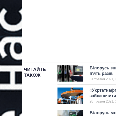
Білорусь зн
ЧИТАЙТЕ
п'ять разів
ТАКОЖ
31 травня 2021, 
«Укртатнафт
забезпечити
28 травня 2021, 
Білорусь мо