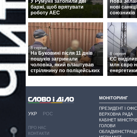
У Румунії затопили дві
Нова Зела
баржі, щоб врятувати
нові санкції
роботу АЕС
союзників
8 серпня
На Буковині після 11 днів
8 серпня
пошуків затримали
ЄС виділив
чоловіка, який влаштував
млн євро н
стрілянину по поліцейських
енергетики
МОНІТОРИНГ
ПРЕЗИДЕНТ І ОФІС
УКР
РОС
ВЕРХОВНА РАДА
КАБІНЕТ МІНІСТРІ
ГОЛОВИ
ПРО НАС
ОБЛАДМІНІСТРАЦІ
КОНТАКТИ