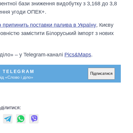
рентної бази зниження видобутку з 3,168 до 3,8
ження угоди ОПЕК+.
ю припинить поставки палива в Україну
, Києву
овністю замістити Білоруський імпорт з нових
 діло» – у Telegram-каналі
Pics&Maps
.
У TELEGRAM
Підписатися
ід «Слово і діло»
ділитися: