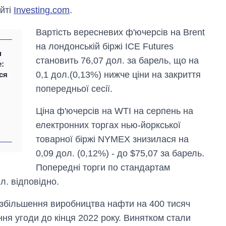
айті
Investing.com
.
Вартість вересневих ф'ючерсів на Brent
на лондонській біржі ICE Futures
н
становить 76,07 дол. за барель, що на
е:
0,1 дол.(0,13%) нижче ціни на закриття
ся
попередньої сесії.
Ціна ф'ючерсів на WTI на серпень на
електронних торгах нью-йоркської
Дефіцит пам’яті:
як зріс попит на
товарної біржі NYMEX знизилася на
чипи за останні
0,09 дол. (0,12%) - до $75,07 за барель.
роки і що
прогнозують на
Попередні торги по стандартам
2027-й
л. відповідно.
є збільшення виробництва нафти на 400 тисяч
ння угоди до кінця 2022 року. Винятком стали