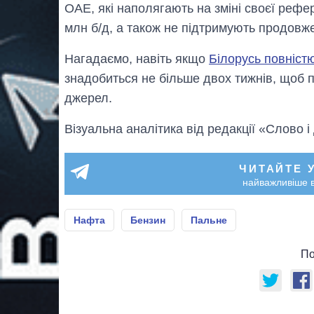
ОАЕ, які наполягають на зміні своєї рефе
млн б/д, а також не підтримують продов
Нагадаємо, навіть якщо
Білорусь повніст
знадобиться не більше двох тижнів, щоб п
джерел.
Візуальна аналітика від редакції «Слово і
ЧИТАЙТЕ 
найважливіше в
Нафта
Бензин
Пальне
По