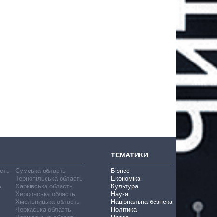
ТЕМАТИКИ
асть
Сумська область
Бізнес
Тернопільська область
Економіка
ь
Харківська область
Культура
Херсонська область
Наука
Хмельницька область
Національна безпека
Черкаська область
Політика