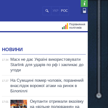
УКР
РОС
Порівняння
політиків
ЦІЙ
МЕРИ МІСТ
ВСІ ПЕРСОНИ
НОВИНИ
Маск не дає Україні використовувати
17:34
Starlink для ударів по рф і закликає до
угоди
На Сумщині помер чоловік, поранений
17:27
внаслідок ворожої атаки на ринок в
Білопіллі
Окупанти отримали вказівку
17:01
на «вільне полювання» на