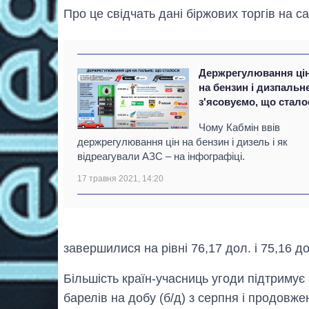
Про це свідчать дані біржових торгів на с
Держрегулювання ці
на бензин і дизпальн
з'ясовуємо, що стало
Чому Кабмін ввів
держрегулювання цін на бензин і дизель і як
відреагували АЗС – на інфографіці.
17 травня 2021, 14:20
завершилися на рівні 76,17 дол. і 75,16 до
Більшість країн-учасниць угоди підтриму
барелів на добу (б/д) з серпня і продовже