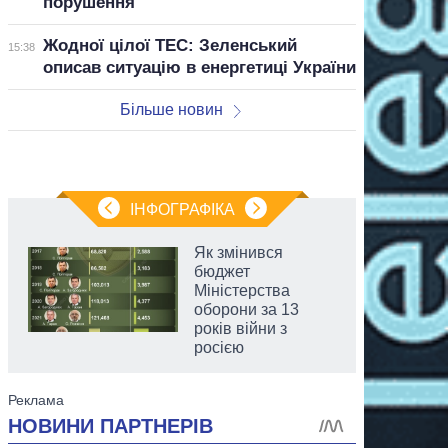
порушення
Жодної цілої ТЕС: Зеленський
15:38
описав ситуацію в енергетиці України
Більше новин
ІНФОГРАФІКА
Як змінився
бюджет
Міністерства
оборони за 13
років війни з
росією