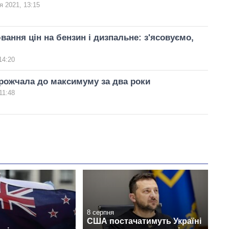
я 2021, 13:15
ання цін на бензин і дизпальне: з'ясовуємо,
14:20
рожчала до максимуму за два роки
11:48
8 серпня
США постачатимуть Україні