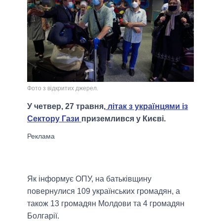
Фото з відкритих джерел.
У четвер, 27 травня,
літак з українцями із
Сектору Гази
приземлився у Києві.
Як інформує ОПУ, на батьківщину
повернулися 109 українських громадян, а
також 13 громадян Молдови та 4 громадян
Болгарії.