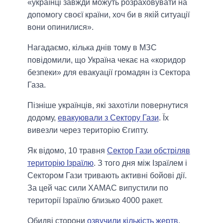
«українці завжди можуть розраховувати на
допомогу своєї країни, хоч би в якій ситуації
вони опинилися».
Нагадаємо, кілька днів тому в МЗС
повідомили, що Україна чекає на «коридор
безпеки» для евакуації громадян із Сектора
Газа.
Пізніше українців, які захотіли повернутися
додому,
евакуювали з Сектору Гази
. Їх
вивезли через територію Єгипту.
Як відомо, 10 травня
Сектор Гази обстріляв
територію Ізраїлю
. З того дня між Ізраїлем і
Сектором Гази тривають активні бойові дії.
За цей час сили ХАМАС випустили по
території Ізраїлю близько 4000 ракет.
Обидві сторони
озвучили кількість жертв
.