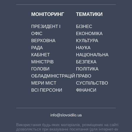
МОНІТОРИНГ
ТЕМАТИКИ
ПРЕЗИДЕНТ І
БІЗНЕС
ОФІС
ЕКОНОМІКА
ВЕРХОВНА
КУЛЬТУРА
РАДА
НАУКА
КАБІНЕТ
НАЦІОНАЛЬНА
МІНІСТРІВ
БЕЗПЕКА
ГОЛОВИ
ПОЛІТИКА
ОБЛАДМІНІСТРАЦІЙ
ПРАВО
МЕРИ МІСТ
СУСПІЛЬСТВО
ВСІ ПЕРСОНИ
ФІНАНСИ
info@slovoidilo.ua
Використання будь-яких матеріалів, розміщених на сайті,
дозволяється при вказуванні посилання (для інтернет-видань