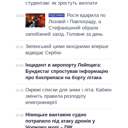
студентам: як зростуть виплати
Росія вдарила по
ПІДСУМКИ
22:53
Лозовій і Павлограду, а
Стефанішиній обрали
запобіжний захід. Головне за день
Зеленський цими вихідними вперше
22:32
відвідає Сербію
Інцидент в аеропорту Лейпцига:
22:03
Бундестаг спростував інформацію
про боєприпаси на борту літака
Окремі списки для зими і літа: Кабмін
21:49
змінить правила розподілу
електроенергії
Німецьке вантажне судно
21:29
потрапило під атаку дронів у
Чорному морі – DW