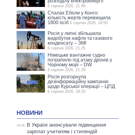
розподілу електроенергії
6 серпня 2026, 21:49
Спалах Еболи у Конго:
кількість жертв перевищила
1800 осіб
6 серпня 2026, 18:50
Росія у липні збільшила
видобуток нафти та газового
конденсату – ЗМІ
6 серпня 2026, 21:25
Німецьке вантажне судно
потрапило під атаку дронів у
Чорному морі – DW
6 серпня 2026, 21:29
Росія розгорнула
дезінформаційну кампанію
щодо Курської операції – ЦПД
6 серпня 2026, 18:20
НОВИНИ
В Україні анонсували підвищення
23:45
зарплат учителям і стипендій