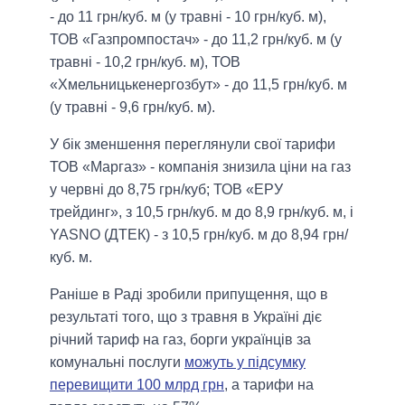
- до 11 грн/куб. м (у травні - 10 грн/куб. м),
ТОВ «Газпромпостач» - до 11,2 грн/куб. м (у
травні - 10,2 грн/куб. м), ТОВ
«Хмельницькенергозбут» - до 11,5 грн/куб. м
(у травні - 9,6 грн/куб. м).
У бік зменшення переглянули свої тарифи
ТОВ «Маргаз» - компанія знизила ціни на газ
у червні до 8,75 грн/куб; ТОВ «ЕРУ
трейдинг», з 10,5 грн/куб. м до 8,9 грн/куб. м, і
YASNO (ДТЕК) - з 10,5 грн/куб. м до 8,94 грн/
куб. м.
Раніше в Раді зробили припущення, що в
результаті того, що з травня в Україні діє
річний тариф на газ, борги українців за
комунальні послуги
можуть у підсумку
перевищити 100 млрд грн
, а тарифи на