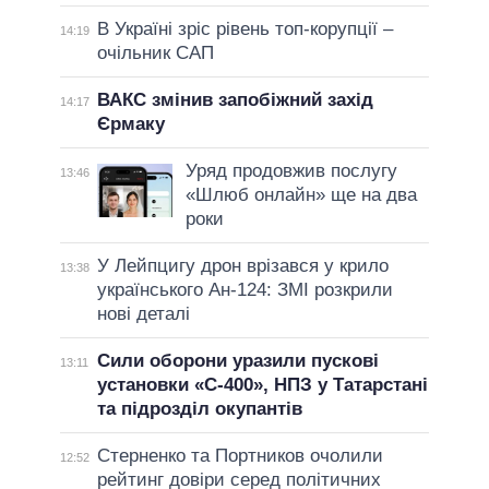
В Україні зріс рівень топ-корупції –
14:19
очільник САП
ВАКС змінив запобіжний захід
14:17
Єрмаку
Уряд продовжив послугу
13:46
«Шлюб онлайн» ще на два
роки
У Лейпцигу дрон врізався у крило
13:38
українського Ан-124: ЗМІ розкрили
нові деталі
Сили оборони уразили пускові
13:11
установки «С-400», НПЗ у Татарстані
та підрозділ окупантів
Стерненко та Портников очолили
12:52
рейтинг довіри серед політичних