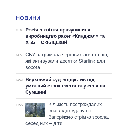
НОВИНИ
Росія з квітня призупинила
15:05
виробництво ракет «Кинджал» та
Х-32 – Скібіцький
СБУ затримала чергових агентів рф,
14:58
які активували десятки Starlink для
ворога
Верховний суд відпустив під
14:41
умовний строк ексголову села на
Сумщині
Кількість постраждалих
14:27
внаслідок удару по
Запоріжжю стрімко зросла,
серед них – діти