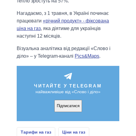
тепло зростуть на 57%.
Нагадаємо, з 1 травня, в Україні починає
працювати
«річний продукт» - фіксована
ціна на газ
, яка діятиме для українців
наступні 12 місяців.
Візуальна аналітика від редакції «Слово і
діло» – у Telegram-каналі
Pics&Maps
.
ЧИТАЙТЕ У TELEGRAM
найважливіше від «Слово і діло»
Підписатися
Тарифи на газ
Ціни на газ