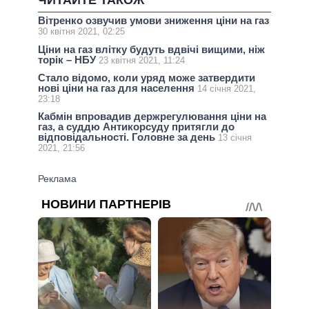
Вітренко озвучив умови зниження ціни на газ
30 квітня 2021, 02:25
Ціни на газ влітку будуть вдвічі вищими, ніж
торік – НБУ
23 квітня 2021, 11:24
Стало відомо, коли уряд може затвердити
нові ціни на газ для населення
14 січня 2021,
23:18
Кабмін впровадив держрегулювання ціни на
газ, а суддю Антикорсуду притягли до
відповідальності. Головне за день
13 січня
2021, 21:56