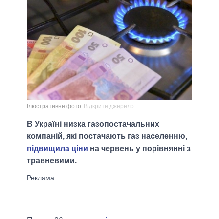
Ілюстративне фото
Відкрите джерело
В Україні низка газопостачальних
компаній, які постачають газ населенню,
підвищила ціни
на червень у порівнянні з
травневими.