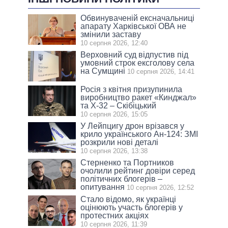
Обвинуваченій ексначальниці
апарату Харківської ОВА не
змінили заставу
10 серпня 2026, 12:40
Верховний суд відпустив під
умовний строк ексголову села
на Сумщині
10 серпня 2026, 14:41
Росія з квітня призупинила
виробництво ракет «Кинджал»
та Х-32 – Скібіцький
10 серпня 2026, 15:05
У Лейпцигу дрон врізався у
крило українського Ан-124: ЗМІ
розкрили нові деталі
10 серпня 2026, 13:38
Стерненко та Портников
очолили рейтинг довіри серед
політичних блогерів –
опитування
10 серпня 2026, 12:52
Стало відомо, як українці
оцінюють участь блогерів у
протестних акціях
10 серпня 2026, 11:39