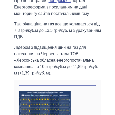
Про це 26 травня
повідомляє
портал
Енергореформа з посиланням на дані
моніторингу сайтів постачальників газу.
Так, річна ціна на газ все ще коливається від
7,8 грн/куб.м до 13,5 грн/куб. м з урахуванням
ПДВ.
Лідером з підвищення ціни на газ для
населення на Червень стала ТОВ
«Херсонська обласна енергопостачальна
компанія» - з 10,5 грн/куб.м до 11,89 грн/куб.
м (+1,39 грн/куб. м).