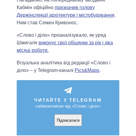
Кабмін офіційно
призначив голову
Держінспекції архітектури і містобудування
.
Ним став Семен Кривонос.
«Слово і діло» проаналізувало, як уряд
Шмигаля
виконує свої обіцянки за рік і два
місяці роботи.
Візуальна аналітика від редакції «Слово і
діло» – у Telegram-каналі
Pics&Maps
.
ЧИТАЙТЕ У TELEGRAM
найважливіше від «Слово і діло»
Підписатися