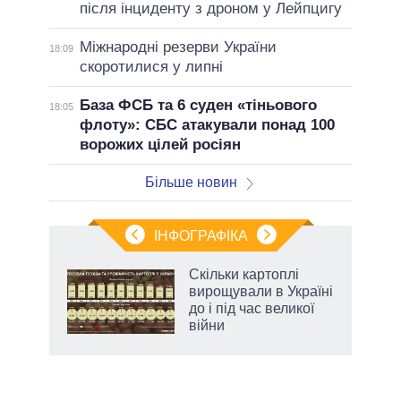
після інциденту з дроном у Лейпцигу
Міжнародні резерви України
18:09
скоротилися у липні
База ФСБ та 6 суден «тіньового
18:05
флоту»: СБС атакували понад 100
ворожих цілей росіян
Більше новин
ІНФОГРАФІКА
жет
Скільки картоплі
вирощували в Україні
ків
до і під час великої
війни