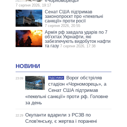
«Чорноморець»
7 серпня 2026, 19:17
Сенат США підтримав
законопроєкт про «пекельні
санкції» проти росії
7 серпня 2026, 20:55
Армія рф завдала ударів по 7
об'єктах Укрнафти, які
забезпечують видобуток нафти
та газу
7 серпня 2026, 17:38
НОВИНИ
Ворог обстріляв
ПІДСУМКИ
23:09
стадіон «Чорноморець», а
Сенат США підтримав
«пекельні санкції» проти рф. Головне
за день
Окупанти вдарили з РСЗВ по
22:29
Слов'янську, є жертва і поранені