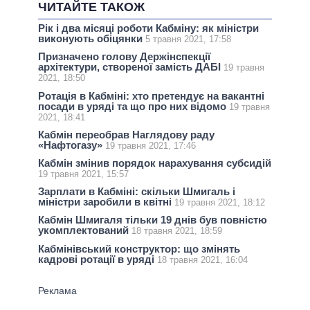
ЧИТАЙТЕ ТАКОЖ
Рік і два місяці роботи Кабміну: як міністри
виконують обіцянки
5 травня 2021, 17:58
Призначено голову Держінспекції
архітектури, створеної замість ДАБІ
19 травня
2021, 18:50
Ротація в Кабміні: хто претендує на вакантні
посади в уряді та що про них відомо
19 травня
2021, 18:41
Кабмін переобрав Наглядову раду
«Нафтогазу»
19 травня 2021, 17:46
Кабмін змінив порядок нарахування субсидій
19 травня 2021, 15:57
Зарплати в Кабміні: скільки Шмигаль і
міністри заробили в квітні
19 травня 2021, 18:12
Кабмін Шмигаля тільки 19 днів був повністю
укомплектований
18 травня 2021, 18:59
Кабмінівський конструктор: що змінять
кадрові ротації в уряді
18 травня 2021, 16:04