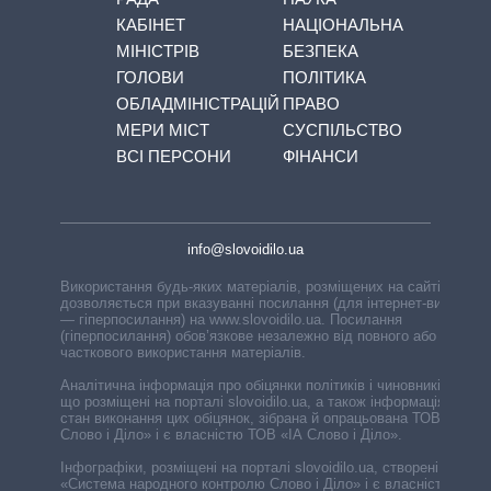
КАБІНЕТ
НАЦІОНАЛЬНА
МІНІСТРІВ
БЕЗПЕКА
ГОЛОВИ
ПОЛІТИКА
ОБЛАДМІНІСТРАЦІЙ
ПРАВО
МЕРИ МІСТ
СУСПІЛЬСТВО
ВСІ ПЕРСОНИ
ФІНАНСИ
info@slovoidilo.ua
Використання будь-яких матеріалів, розміщених на сайті,
дозволяється при вказуванні посилання (для інтернет-видань
— гіперпосилання) на www.slovoidilo.ua. Посилання
(гіперпосилання) обов’язкове незалежно від повного або
часткового використання матеріалів.
Аналітична інформація про обіцянки політиків і чиновників,
що розміщені на порталі slovoidilo.ua, а також інформація про
стан виконання цих обіцянок, зібрана й опрацьована ТОВ «ІА
Слово і Діло» і є власністю ТОВ «ІА Слово і Діло».
Інфографіки, розміщені на порталі slovoidilo.ua, створені ГО
«Система народного контролю Слово і Діло» і є власністю