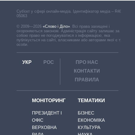
Cуб'єкт у сфері онлайн-медіа. Ідентифікатор медіа – R40-
05063
© 2009—2026
«Слово і Діло»
.
Всі права захищені і
охороняються законом. Адміністрація сайту залишає за
собою право не погоджуватися з інформацією, яка
публікується на сайті, власниками або авторами якої є треті
особи.
УКР
РОС
ПРО НАС
КОНТАКТИ
ПРАВИЛА
МОНІТОРИНГ
ТЕМАТИКИ
ПРЕЗИДЕНТ І
БІЗНЕС
ОФІС
ЕКОНОМІКА
ВЕРХОВНА
КУЛЬТУРА
РАДА
НАУКА