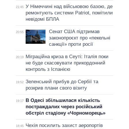
У Німеччині над військовою базою, де
21:45
ремонтують системи Patriot, помітили
невідомі БПЛА
Сенат США підтримав
20:55
законопроєкт про «пекельні
санкції» проти росії
Міграційна криза в Сеуті: Італія поки
20:19
не буде скасовувати прикордонний
контроль з Іспанією
Зеленський прибув до Сербії та
19:52
розкрив плани свого візиту
В Одесі збільшилася кількість
19:17
постраждалих через російський
обстріл стадіону «Чорноморець»
Чехія посилить захист аеропортів
18:45