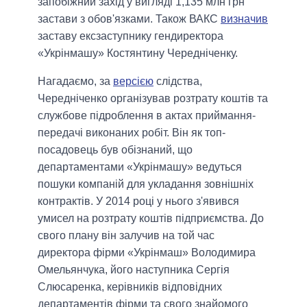
запобіжний захід у вигляді 1,135 млн грн
застави з обов'язками. Також ВАКС
визначив
заставу ексзаступнику гендиректора
«Укрінмашу» Костянтину Чередніченку.
Нагадаємо, за
версією
слідства,
Чередніченко організував розтрату коштів та
службове підроблення в актах приймання-
передачі виконаних робіт. Він як топ-
посадовець був обізнаний, що
департаментами «Укрінмашу» ведуться
пошуки компаній для укладання зовнішніх
контрактів. У 2014 році у нього з'явився
умисел на розтрату коштів підприємства. До
свого плану він залучив на той час
директора фірми «Укрінмаш» Володимира
Омельянчука, його наступника Сергія
Слюсаренка, керівників відповідних
департаментів фірми та свого знайомого