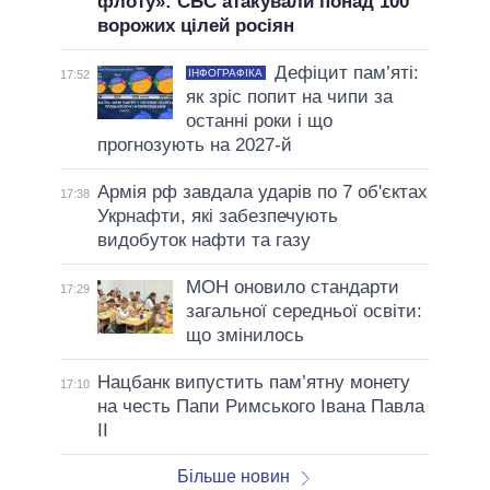
флоту»: СБС атакували понад 100
ворожих цілей росіян
Дефіцит пам’яті:
ІНФОГРАФІКА
17:52
як зріс попит на чипи за
останні роки і що
прогнозують на 2027-й
Армія рф завдала ударів по 7 об'єктах
17:38
Укрнафти, які забезпечують
видобуток нафти та газу
МОН оновило стандарти
17:29
загальної середньої освіти:
що змінилось
Нацбанк випустить пам’ятну монету
17:10
на честь Папи Римського Івана Павла
II
Більше новин