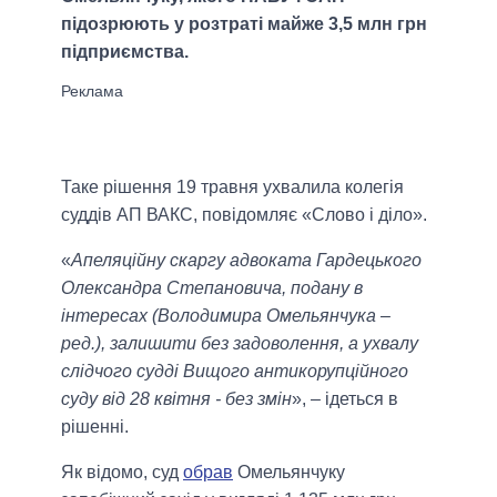
підозрюють у розтраті майже 3,5 млн грн
підприємства.
Таке рішення 19 травня ухвалила колегія
суддів АП ВАКС, повідомляє «Слово і діло».
«
Апеляційну скаргу адвоката Гардецького
Олександра Степановича, подану в
інтересах (Володимира Омельянчука –
ред.), залишити без задоволення, а ухвалу
слідчого судді Вищого антикорупційного
суду від 28 квітня - без змін
», – ідеться в
рішенні.
Як відомо, суд
обрав
Омельянчуку