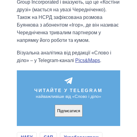
Group Incorporated і вказують, що це «Костіни
друзі» (мається на увазі Чередніченко).
Також на НСРД зафіксована розмова
Буянкова з абонентом «Ігор», де він називає
Чередніченка тривалим партнером у
напрямку його роботи та кумом.
Візуальна аналітика від редакції «Слово і
діло» – у Telegram-каналі
Pics&Maps
.
ЧИТАЙТЕ У TELEGRAM
найважливіше від «Слово і діло»
Підписатися