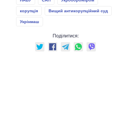
НАБУ
САП
Укроборонпром
корупція
Вищий антикорупційний суд
Укрінмаш
Поділитися: