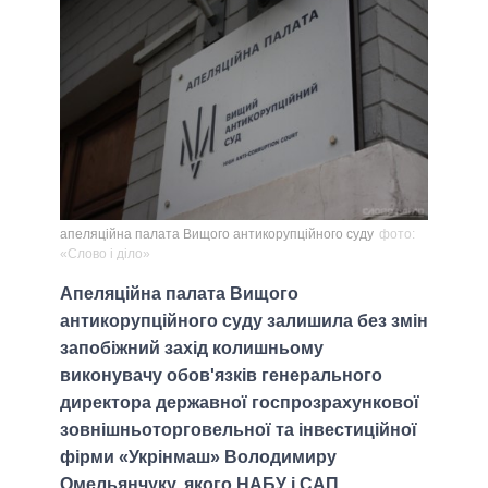
апеляційна палата Вищого антикорупційного суду
фото:
«Слово і діло»
Апеляційна палата Вищого
антикорупційного суду залишила без змін
запобіжний захід колишньому
виконувачу обов'язків генерального
директора державної госпрозрахункової
зовнішньоторговельної та інвестиційної
фірми «Укрінмаш» Володимиру
Омельянчуку, якого НАБУ і САП