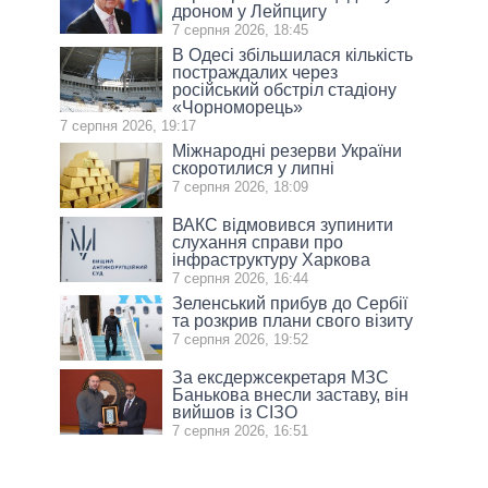
дроном у Лейпцигу
7 серпня 2026, 18:45
В Одесі збільшилася кількість
постраждалих через
російський обстріл стадіону
«Чорноморець»
7 серпня 2026, 19:17
Міжнародні резерви України
скоротилися у липні
7 серпня 2026, 18:09
ВАКС відмовився зупинити
слухання справи про
інфраструктуру Харкова
7 серпня 2026, 16:44
Зеленський прибув до Сербії
та розкрив плани свого візиту
7 серпня 2026, 19:52
За ексдержсекретаря МЗС
Банькова внесли заставу, він
вийшов із СІЗО
7 серпня 2026, 16:51