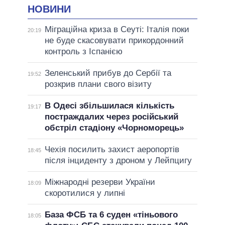
НОВИНИ
Міграційна криза в Сеуті: Італія поки
20:19
не буде скасовувати прикордонний
контроль з Іспанією
Зеленський прибув до Сербії та
19:52
розкрив плани свого візиту
В Одесі збільшилася кількість
19:17
постраждалих через російський
обстріл стадіону «Чорноморець»
Чехія посилить захист аеропортів
18:45
після інциденту з дроном у Лейпцигу
Міжнародні резерви України
18:09
скоротилися у липні
База ФСБ та 6 суден «тіньового
18:05