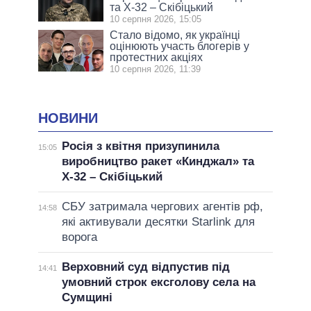
та Х-32 – Скібіцький
10 серпня 2026, 15:05
Стало відомо, як українці
оцінюють участь блогерів у
протестних акціях
10 серпня 2026, 11:39
НОВИНИ
Росія з квітня призупинила
15:05
виробництво ракет «Кинджал» та
Х-32 – Скібіцький
СБУ затримала чергових агентів рф,
14:58
які активували десятки Starlink для
ворога
Верховний суд відпустив під
14:41
умовний строк ексголову села на
Сумщині