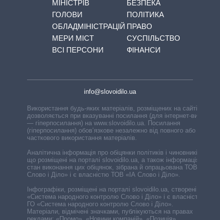
МІНІСТРІВ
БЕЗПЕКА
ГОЛОВИ
ПОЛІТИКА
ОБЛАДМІНІСТРАЦІЙ
ПРАВО
МЕРИ МІСТ
СУСПІЛЬСТВО
ВСІ ПЕРСОНИ
ФІНАНСИ
info@slovoidilo.ua
Використання будь-яких матеріалів, розміщених на сайті,
дозволяється при вказуванні посилання (для інтернет-видань
— гіперпосилання) на www.slovoidilo.ua. Посилання
(гіперпосилання) обов’язкове незалежно від повного або
часткового використання матеріалів.
Аналітична інформація про обіцянки політиків і чиновників,
що розміщені на порталі slovoidilo.ua, а також інформація про
стан виконання цих обіцянок, зібрана й опрацьована ТОВ «ІА
Слово і Діло» і є власністю ТОВ «ІА Слово і Діло».
Інфографіки, розміщені на порталі slovoidilo.ua, створені ГО
«Система народного контролю Слово і Діло» і є власністю
ГО «Система народного контролю Слово і Діло».
Матеріали, відмічені значками, публікуються на правах
реклами: «Промо», «Новини компаній», «Позиція»,