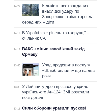
Кількість постраждалих
14:27
внаслідок удару по
Запоріжжю стрімко зросла,
серед них – діти
В Україні зріс рівень топ-корупції –
14:19
очільник САП
ВАКС змінив запобіжний захід
14:17
Єрмаку
Уряд продовжив послугу
13:46
«Шлюб онлайн» ще на два
роки
У Лейпцигу дрон врізався у крило
13:38
українського Ан-124: ЗМІ розкрили
нові деталі
Сили оборони уразили пускові
13:11