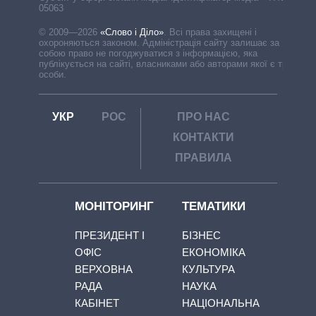
05063
© 2009—2026
«Слово і Діло»
.
Всі права захищені і
охороняються законом. Адміністрація сайту залишає за
собою право не погоджуватися з інформацією, яка
публікується на сайті, власниками або авторами якої є треті
особи.
УКР
РОС
ПРО НАС
КОНТАКТИ
ПРАВИЛА
МОНІТОРИНГ
ТЕМАТИКИ
ПРЕЗИДЕНТ І
БІЗНЕС
ОФІС
ЕКОНОМІКА
ВЕРХОВНА
КУЛЬТУРА
РАДА
НАУКА
КАБІНЕТ
НАЦІОНАЛЬНА