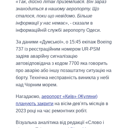
«Так, дійсно літак приземлився. Він зараз
знаходиться в нашому аеропорту. Що
сталося, поки що невідомо. Більше
інформації у нас немає»
, - сказали в
інформаційній службі аеропорту Одеси.
За даними «Думської», о 15:45 екіпаж Boeing
737 із реєстраційним номером UR-PSM
задіяв аварійну сигналізацію
автовідповідача з кодом 7700 яка говорить
про аварію або іншу позаштатну ситуацію на
борту. Технічна несправність виникла у небі
над Чорним морем.
Нагадаємо,
аеропорт «Київ» (Жуляни)
планують закрити
на вісім-дев'ять місяців в
2023 році на час ремонтних робіт.
Візуальна аналітика від редакції «Слово і