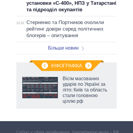
установки «С-400», НПЗ у Татарстані
та підрозділ окупантів
Стерненко та Портников очолили
12:52
рейтинг довіри серед політичних
блогерів – опитування
Більше новин
ІНФОГРАФІКА
Вісім масованих
раїні
ударів по Україні за
ої
літо: Київ та область
стали головною
ціллю рф
Cуб'єкт у сфері онлайн-медіа. Ідентифікатор медіа – R40-