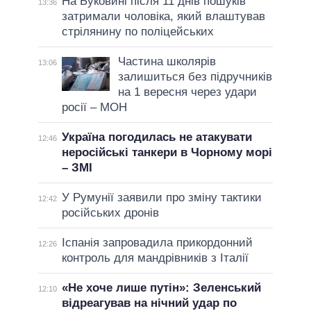
На Буковині після 11 днів пошуків
13:36
затримали чоловіка, який влаштував
стрілянину по поліцейських
Частина школярів
13:06
залишиться без підручників
на 1 вересня через удари
росії – МОН
Україна погодилась не атакувати
12:46
неросійські танкери в Чорному морі
– ЗМІ
У Румунії заявили про зміну тактики
12:42
російських дронів
Іспанія запровадила прикордонний
12:26
контроль для мандрівників з Італії
«Не хоче лише путін»: Зеленський
12:10
відреагував на нічний удар по