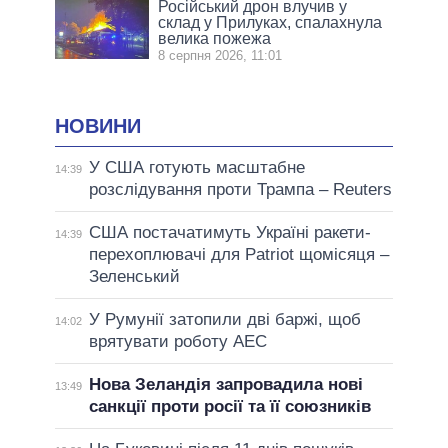
Російський дрон влучив у
склад у Прилуках, спалахнула
велика пожежа
8 серпня 2026, 11:01
НОВИНИ
У США готують масштабне
14:39
розслідування проти Трампа – Reuters
США постачатимуть Україні ракети-
14:39
перехоплювачі для Patriot щомісяця –
Зеленський
У Румунії затопили дві баржі, щоб
14:02
врятувати роботу АЕС
Нова Зеландія запровадила нові
13:49
санкції проти росії та її союзників