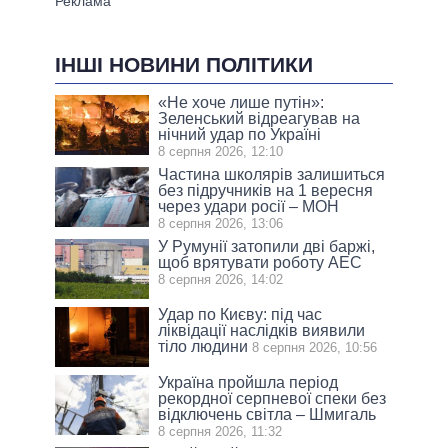
ІНШІ НОВИНИ ПОЛІТИКИ
«Не хоче лише путін»:
Зеленський відреагував на
нічний удар по Україні
8 серпня 2026, 12:10
Частина школярів залишиться
без підручників на 1 вересня
через удари росії – МОН
8 серпня 2026, 13:06
У Румунії затопили дві баржі,
щоб врятувати роботу АЕС
8 серпня 2026, 14:02
Удар по Києву: під час
ліквідації наслідків виявили
тіло людини
8 серпня 2026, 10:56
Україна пройшла період
рекордної серпневої спеки без
відключень світла – Шмигаль
8 серпня 2026, 11:32