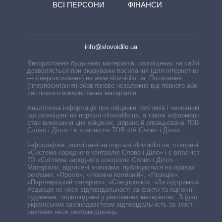
ВСІ ПЕРСОНИ
ФІНАНСИ
info@slovoidilo.ua
Використання будь-яких матеріалів, розміщених на сайті,
дозволяється при вказуванні посилання (для інтернет-видань
— гіперпосилання) на www.slovoidilo.ua. Посилання
(гіперпосилання) обов’язкове незалежно від повного або
часткового використання матеріалів.
Аналітична інформація про обіцянки політиків і чиновників,
що розміщені на порталі slovoidilo.ua, а також інформація про
стан виконання цих обіцянок, зібрана й опрацьована ТОВ «ІА
Слово і Діло» і є власністю ТОВ «ІА Слово і Діло».
Інфографіки, розміщені на порталі slovoidilo.ua, створені ГО
«Система народного контролю Слово і Діло» і є власністю
ГО «Система народного контролю Слово і Діло».
Матеріали, відмічені значками, публікуються на правах
реклами: «Промо», «Новини компаній», «Позиція»,
«Партнерський матеріал», «Спецпроєкт», «За підтримки».
Редакція не несе відповідальності за факти та оціночні
судження, оприлюднені у рекламних матеріалах. Згідно з
українським законодавством відповідальність за зміст
реклами несе рекламодавець.