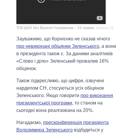
ТОК-ШОУ №1 Василя Голованова – 19 травня
Україна 24
Зауважимо, що Корнієнко не сказав нічого
про невиконані обіцянки Зеленського
, а вони
в президента також є. За даними аналітиків
«Слово і діло» Зеленський провалив 16%
обіцянок.
Також підкреслимо, що цифри, озвучені
нардепом СН, стосуються усіх обіцянок
Зеленського. Якщо говорити
про виконання
президентської програми
, то станом на
сьогодні вона реалізована на 20%.
Нагадаємо,
пресконференція президента
Володимира Зеленського
відбудеться у