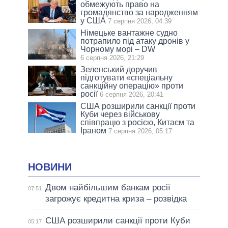
обмежують право на
громадянство за народженням
у США
7 серпня 2026, 04:39
Німецьке вантажне судно
потрапило під атаку дронів у
Чорному морі – DW
6 серпня 2026, 21:29
Зеленський доручив
підготувати «спеціальну
санкційну операцію» проти
росії
6 серпня 2026, 20:41
США розширили санкції проти
Куби через військову
співпрацю з росією, Китаєм та
Іраном
7 серпня 2026, 05:17
НОВИНИ
Двом найбільшим банкам росії
07:51
загрожує кредитна криза – розвідка
США розширили санкції проти Куби
05:17