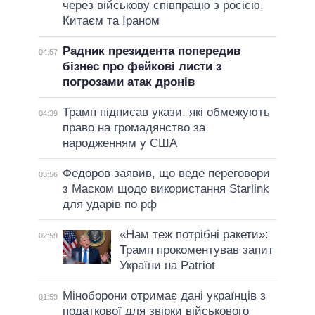
через військову співпрацю з росією,
Китаєм та Іраном
Радник президента попередив
04:57
бізнес про фейкові листи з
погрозами атак дронів
Трамп підписав укази, які обмежують
04:39
право на громадянство за
народженням у США
Федоров заявив, що веде переговори
03:56
з Маском щодо використання Starlink
для ударів по рф
«Нам теж потрібні ракети»:
02:59
Трамп прокоментував запит
України на Patriot
Міноборони отримає дані українців з
01:59
податкової для звірки військового