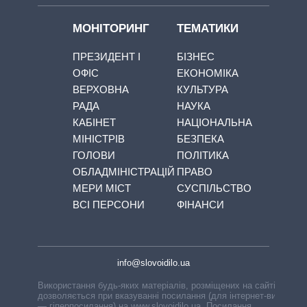
МОНІТОРИНГ
ТЕМАТИКИ
ПРЕЗИДЕНТ І
БІЗНЕС
ОФІС
ЕКОНОМІКА
ВЕРХОВНА
КУЛЬТУРА
РАДА
НАУКА
КАБІНЕТ
НАЦІОНАЛЬНА
МІНІСТРІВ
БЕЗПЕКА
ГОЛОВИ
ПОЛІТИКА
ОБЛАДМІНІСТРАЦІЙ
ПРАВО
МЕРИ МІСТ
СУСПІЛЬСТВО
ВСІ ПЕРСОНИ
ФІНАНСИ
info@slovoidilo.ua
Використання будь-яких матеріалів, розміщених на сайті,
дозволяється при вказуванні посилання (для інтернет-видань
— гіперпосилання) на www.slovoidilo.ua. Посилання