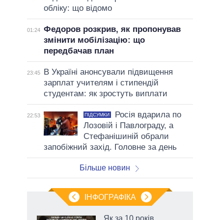
обліку: що відомо
Федоров розкрив, як пропонував
01:24
змінити мобілізацію: що
передбачав план
В Україні анонсували підвищення
23:45
зарплат учителям і стипендій
студентам: як зростуть виплати
Росія вдарила по
ПІДСУМКИ
22:53
Лозовій і Павлограду, а
Стефанішиній обрали
запобіжний захід. Головне за день
Більше новин
ІНФОГРАФІКА
нтів:
Як за 10 років