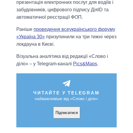
презентація електронних послуг для водіїв і
забудовників, цифрового підпису ДіяID та
автоматичної реєстрації ФОП.
Раніше
проведення всеукраїнського форуму
«Україна 30»
призупинили на три тижні через
локдауна в Києві.
Візуальна аналітика від редакції «Слово і
діло» – у Telegram-каналі
Pics&Maps
.
ЧИТАЙТЕ У TELEGRAM
найважливіше від «Слово і діло»
Підписатися