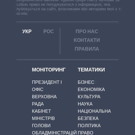
собою право не погоджуватися з інформацією, яка
публікується на сайті, власниками або авторами якої є треті
особи.
УКР
РОС
ПРО НАС
КОНТАКТИ
ПРАВИЛА
МОНІТОРИНГ
ТЕМАТИКИ
ПРЕЗИДЕНТ І
БІЗНЕС
ОФІС
ЕКОНОМІКА
ВЕРХОВНА
КУЛЬТУРА
РАДА
НАУКА
КАБІНЕТ
НАЦІОНАЛЬНА
МІНІСТРІВ
БЕЗПЕКА
ГОЛОВИ
ПОЛІТИКА
ОБЛАДМІНІСТРАЦІЙ
ПРАВО