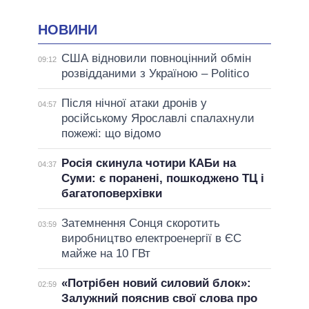
НОВИНИ
США відновили повноцінний обмін
09:12
розвідданими з Україною – Politico
Після нічної атаки дронів у
04:57
російському Ярославлі спалахнули
пожежі: що відомо
Росія скинула чотири КАБи на
04:37
Суми: є поранені, пошкоджено ТЦ і
багатоповерхівки
Затемнення Сонця скоротить
03:59
виробництво електроенергії в ЄС
майже на 10 ГВт
«Потрібен новий силовий блок»:
02:59
Залужний пояснив свої слова про