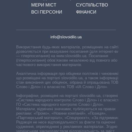
МЕРИ МІСТ
СУСПІЛЬСТВО
ВСІ ПЕРСОНИ
ФІНАНСИ
info@slovoidilo.ua
Використання будь-яких матеріалів, розміщених на сайті,
дозволяється при вказуванні посилання (для інтернет-видань
— гіперпосилання) на www.slovoidilo.ua. Посилання
(гіперпосилання) обов’язкове незалежно від повного або
часткового використання матеріалів.
Аналітична інформація про обіцянки політиків і чиновників,
що розміщені на порталі slovoidilo.ua, а також інформація про
стан виконання цих обіцянок, зібрана й опрацьована ТОВ «ІА
Слово і Діло» і є власністю ТОВ «ІА Слово і Діло».
Інфографіки, розміщені на порталі slovoidilo.ua, створені ГО
«Система народного контролю Слово і Діло» і є власністю
ГО «Система народного контролю Слово і Діло».
Матеріали, відмічені значками, публікуються на правах
реклами: «Промо», «Новини компаній», «Позиція»,
«Партнерський матеріал», «Спецпроєкт», «За підтримки».
Редакція не несе відповідальності за факти та оціночні
судження, оприлюднені у рекламних матеріалах. Згідно з
українським законодавством відповідальність за зміст