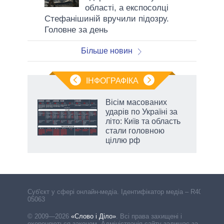
області, а експосолці
Стефанішиній вручили підозру.
Головне за день
Більше новин
ІНФОГРАФІКА
Вісім масованих
раїні
ударів по Україні за
ої
літо: Київ та область
стали головною
ціллю рф
Cуб'єкт у сфері онлайн-медіа. Ідентифікатор медіа – R40-
05063
© 2009—2026
«Слово і Діло»
.
Всі права захищені і
охороняються законом. Адміністрація сайту залишає за