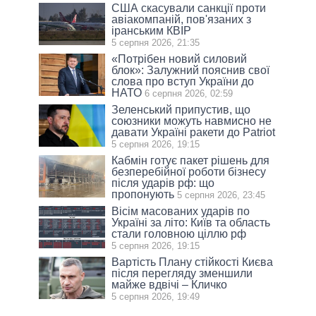
США скасували санкції проти
авіакомпаній, пов'язаних з
іранським КВІР
5 серпня 2026, 21:35
«Потрібен новий силовий
блок»: Залужний пояснив свої
слова про вступ України до
НАТО
6 серпня 2026, 02:59
Зеленський припустив, що
союзники можуть навмисно не
давати Україні ракети до Patriot
5 серпня 2026, 19:15
Кабмін готує пакет рішень для
безперебійної роботи бізнесу
після ударів рф: що
пропонують
5 серпня 2026, 23:45
Вісім масованих ударів по
Україні за літо: Київ та область
стали головною ціллю рф
5 серпня 2026, 19:15
Вартість Плану стійкості Києва
після перегляду зменшили
майже вдвічі – Кличко
5 серпня 2026, 19:49