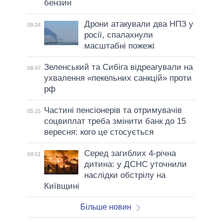
бензин
Дрони атакували два НПЗ у
09:24
росії, спалахнули
масштабні пожежі
Зеленський та Сибіга відреагували на
08:47
ухвалення «пекельних санкцій» проти
рф
Частині пенсіонерів та отримувачів
05:15
соцвиплат треба змінити банк до 15
вересня: кого це стосується
Серед загиблих 4-річна
04:51
дитина: у ДСНС уточнили
наслідки обстрілу на
Київщині
Більше новин