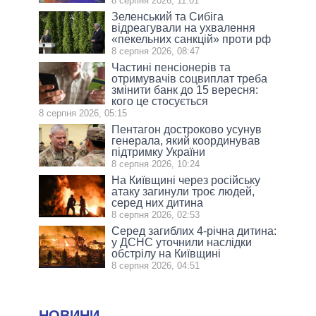
8 серпня 2026, 11:01
Зеленський та Сибіга
відреагували на ухвалення
«пекельних санкцій» проти рф
8 серпня 2026, 08:47
Частині пенсіонерів та
отримувачів соцвиплат треба
змінити банк до 15 вересня:
кого це стосується
8 серпня 2026, 05:15
Пентагон достроково усунув
генерала, який координував
підтримку України
8 серпня 2026, 10:24
На Київщині через російську
атаку загинули троє людей,
серед них дитина
8 серпня 2026, 02:53
Серед загиблих 4-річна дитина:
у ДСНС уточнили наслідки
обстрілу на Київщині
8 серпня 2026, 04:51
НОВИНИ