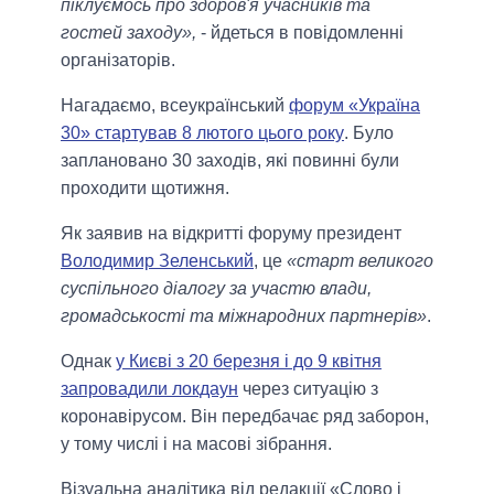
піклуємось про здоров'я учасників та
гостей заходу»,
- йдеться в повідомленні
організаторів.
Нагадаємо, всеукраїнський
форум «Україна
30» стартував 8 лютого цього року
. Було
заплановано 30 заходів, які повинні були
проходити щотижня.
Як заявив на відкритті форуму президент
Володимир Зеленський
, це
«старт великого
суспільного діалогу за участю влади,
громадськості та міжнародних партнерів»
.
Однак
у Києві з 20 березня і до 9 квітня
запровадили локдаун
через ситуацію з
коронавірусом. Він передбачає ряд заборон,
у тому числі і на масові зібрання.
Візуальна аналітика від редакції «Слово і