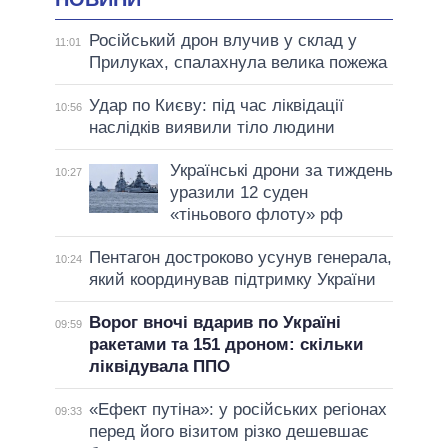
Російський дрон влучив у склад у
11:01
Прилуках, спалахнула велика пожежа
Удар по Києву: під час ліквідації
10:56
наслідків виявили тіло людини
Українські дрони за тиждень
10:27
уразили 12 суден
«тіньового флоту» рф
Пентагон достроково усунув генерала,
10:24
який координував підтримку України
Ворог вночі вдарив по Україні
09:59
ракетами та 151 дроном: скільки
ліквідувала ППО
«Ефект путіна»: у російських регіонах
09:33
перед його візитом різко дешевшає